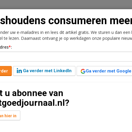
ishoudens consumeren mee
onder uw e-mailadres in en lees dit artikel gratis. We sturen u dan een
kel te lezen. Daarnaast ontvang je op werkdagen onze populaire nieuw
n
Vacaturebank
Contact
Abonnementen
dres
*
:
rkt
Kantoren
Retail
Logistiek
Juridisch | Fiscaa
Ga verder met LinkedIn
rder
Ga verder met Google
eren meer
t u abonnee van
tgoedjournaal.nl?
n hier in