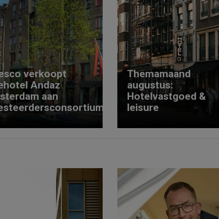
esco verkoopt
Themamaand
ehotel Andaz
augustus:
sterdam aan
Hotelvastgoed &
esteerdersconsortium
leisure