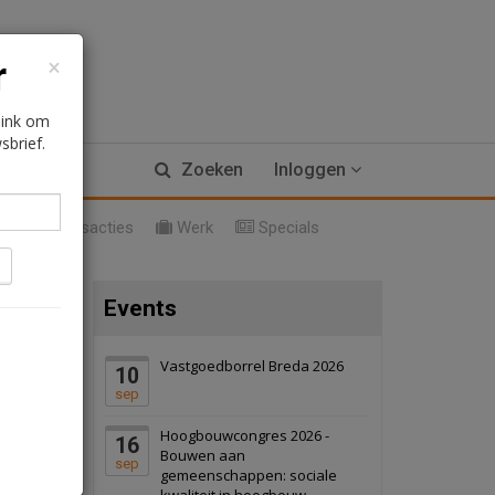
×
r
 link om
sbrief.
Zoeken
Inloggen
l
Transacties
Werk
Specials
17 september 2026
Voormalig
politiebureau
Events
Hilversum
Bekijk
17 september 2026
Voormalig
Vastgoedborrel Breda 2026
politiebureau
10
sep
Zaandam
Bekijk
Hoogbouwcongres 2026 -
16
8 september 2026
Zorgcomplex
Bouwen aan
sep
gemeenschappen: sociale
kwaliteit in hoogbouw