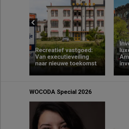
Previous
Inv
e
Recreatief vastgoed:
lux
t met
Van executieveiling
Am
naar nieuwe toekomst
inv
WOCODA Special 2026