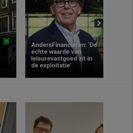
Next
AndersFinancieren: ‘De
echte waarde van
Elke
leisurevastgoed zit in
hote
de exploitatie’
inzic