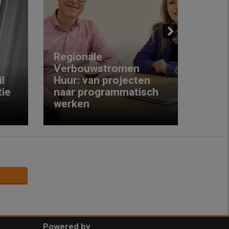
Next
Regionale
Verbouwstromen
‘We w
l
Huur: van projecten
koop
ie
naar programmatisch
gewo
werken
krijg
Powered by