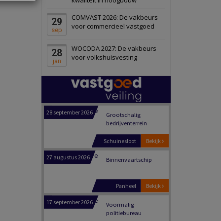
Zwanenburg
Bekijk
COMVAST 2026: De vakbeurs
29
6 oktober 2026
Transformatieobject
voor commercieel vastgoed
sep
WOCODA 2027: De vakbeurs
28
Schiedam
Bekijk
voor volkshuisvesting
jan
22 september 2026
Attractiepark
Oranje
Bekijk
28 september 2026
Grootschalig
bedrijventerrein
Schuinesloot
Bekijk
27 augustus 2026
Binnenvaartschip
Panheel
Bekijk
17 september 2026
Voormalig
politiebureau