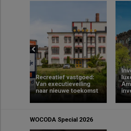
Previous
Inv
e
Recreatief vastgoed:
lux
t met
Van executieveiling
Am
naar nieuwe toekomst
inv
WOCODA Special 2026