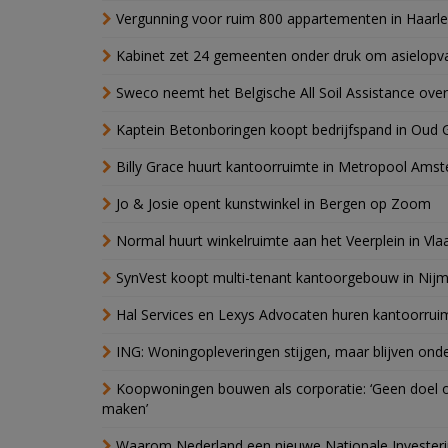
Vergunning voor ruim 800 appartementen in Haarlem
Kabinet zet 24 gemeenten onder druk om asielopva
Sweco neemt het Belgische All Soil Assistance over
Kaptein Betonboringen koopt bedrijfspand in Oud 
Billy Grace huurt kantoorruimte in Metropool Ams
Jo & Josie opent kunstwinkel in Bergen op Zoom
Normal huurt winkelruimte aan het Veerplein in Vla
SynVest koopt multi-tenant kantoorgebouw in Nij
Hal Services en Lexys Advocaten huren kantoorrui
ING: Woningopleveringen stijgen, maar blijven ond
Koopwoningen bouwen als corporatie: ‘Geen doel o
maken’
Waarom Nederland een nieuwe Nationale Invester