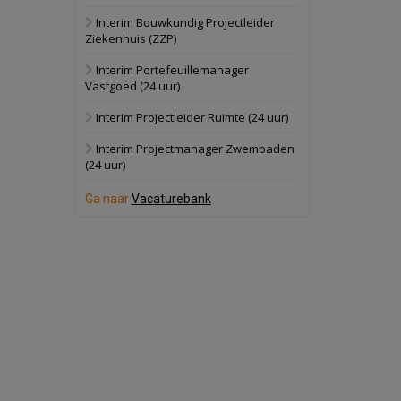
Interim Bouwkundig Projectleider
Hilversum
Bekijk
Ziekenhuis (ZZP)
17 september 2026
Voormalig
Interim Portefeuillemanager
politiebureau
Vastgoed (24 uur)
Zaandam
Bekijk
Interim Projectleider Ruimte (24 uur)
8 september 2026
Zorgcomplex
Interim Projectmanager Zwembaden
(24 uur)
Zwanenburg
Bekijk
Ga naar
Vacaturebank