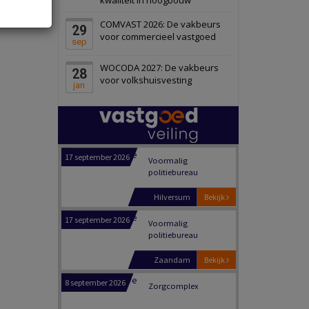
Panheel
Bekijk
COMVAST 2026: De vakbeurs
29
17 september 2026
voor commercieel vastgoed
Voormalig
sep
politiebureau
WOCODA 2027: De vakbeurs
28
Dordrecht
Bekijk
voor volkshuisvesting
jan
17 september 2026
Voormalig
politiebureau
Hilversum
Bekijk
17 september 2026
Voormalig
politiebureau
Zaandam
Bekijk
8 september 2026
Zorgcomplex
Zwanenburg
Bekijk
6 oktober 2026
Transformatieobject