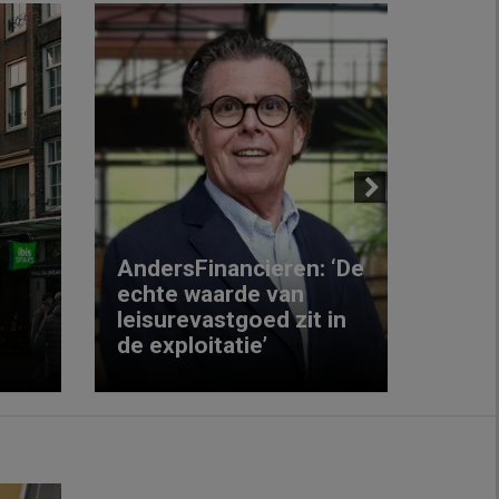
Next
AndersFinancieren: ‘De
echte waarde van
Elke
leisurevastgoed zit in
hote
de exploitatie’
inzic