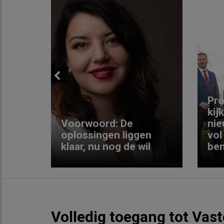
Previous
ng:
Pro
kij
Voorwoord: De
nie
ke
oplossingen liggen
vol
klaar, nu nog de wil
ben
Volledig toegang tot Vas