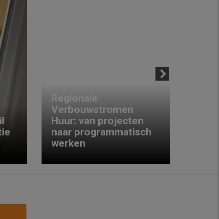
Next
Regionale
Verbouwstromen
‘We w
l
Huur: van projecten
koop
ie
naar programmatisch
gewo
werken
krijg