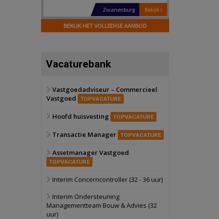
Schiedam
Bekijk
BEKIJK HET VOLLEDIGE AANBOD
22 september 2026
Attractiepark
Oranje
Bekijk
Vacaturebank
28 september 2026
Grootschalig
bedrijventerrein
Vastgoedadviseur – Commercieel
Vastgoed
Schuinesloot
Bekijk
TOPVACATURE
27 augustus 2026
Hoofd huisvesting
TOPVACATURE
Binnenvaartschip
Transactie Manager
TOPVACATURE
Panheel
Bekijk
Assetmanager Vastgoed
17 september 2026
Voormalig
TOPVACATURE
politiebureau
Interim Concerncontroller (32 - 36 uur)
Dordrecht
Bekijk
Interim Ondersteuning
17 september 2026
Managementteam Bouw & Advies (32
Voormalig
uur)
politiebureau