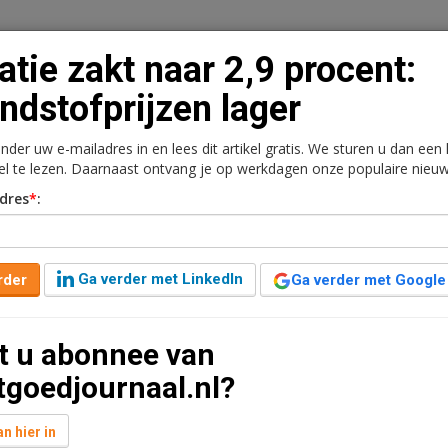
latie zakt naar 2,9 procent:
ndstofprijzen lager
onder uw e-mailadres in en lees dit artikel gratis. We sturen u dan een
n
Vacaturebank
Contact
Abonnementen
kel te lezen. Daarnaast ontvang je op werkdagen onze populaire nieuw
dres
*
:
rkt
Kantoren
Retail
Logistiek
Juridisch | Fiscaa
 procent: Brandstofprijzen
Ga verder met LinkedIn
rder
Ga verder met Google
t u abonnee van
tgoedjournaal.nl?
nd geleden aangepast
1 minuut leestijd
iensten 2,9 procent duurder dan een jaar eerder. In
n hier in