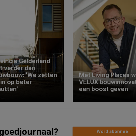
vincie Gelderland
kt verder dan
uwbouw: ‘We zetten
Met Living Places wi
 in op beter
VELUX bouwinnovat
utten’
een boost geven
tgoedjournaal?
Word abonnee