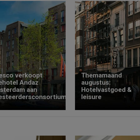
esco verkoopt
Themamaand
ehotel Andaz
augustus:
sterdam aan
Hotelvastgoed &
esteerdersconsortium
leisure