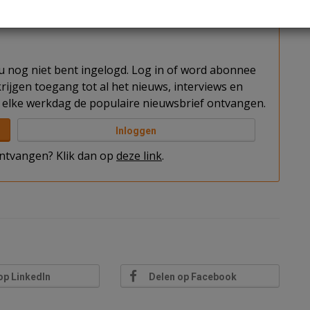
t u nog niet bent ingelogd. Log in of word abonnee
rijgen toegang tot al het nieuws, interviews en
elke werkdag de populaire nieuwsbrief ontvangen.
Inloggen
 ontvangen? Klik dan op
deze link
.
op LinkedIn
Delen op Facebook