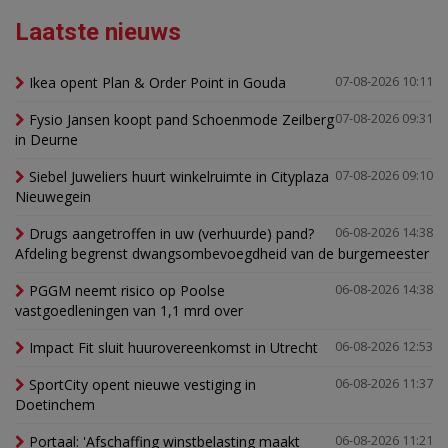
Laatste nieuws
Ikea opent Plan & Order Point in Gouda
07-08-2026 10:11
Fysio Jansen koopt pand Schoenmode Zeilberg
07-08-2026 09:31
in Deurne
Siebel Juweliers huurt winkelruimte in Cityplaza
07-08-2026 09:10
Nieuwegein
Drugs aangetroffen in uw (verhuurde) pand?
06-08-2026 14:38
Afdeling begrenst dwangsombevoegdheid van de burgemeester
PGGM neemt risico op Poolse
06-08-2026 14:38
vastgoedleningen van 1,1 mrd over
Impact Fit sluit huurovereenkomst in Utrecht
06-08-2026 12:53
SportCity opent nieuwe vestiging in
06-08-2026 11:37
Doetinchem
Portaal: 'Afschaffing winstbelasting maakt
06-08-2026 11:21