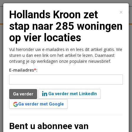
×
Hollands Kroon zet
1
Toggl
stap naar 285 woningen
tergronden
Woningmarkt
Kantoren
Retail
Logistiek
op vier locaties
Hollands Kroon zet stap
Vul hieronder uw e-mailadres in en lees dit artikel gratis. We
sturen u dan een link om het artikel te lezen. Daarnaast
naar 285 woningen op
ontvang je op werkdagen onze populaire nieuwsbrief.
E-mailadres
*
:
vier locaties
Redactie
3 juli 2026 om 10:07
2 minuten leestijd
Ga verder met LinkedIn
Ga verder
De gemeenteraad van Hollands Kroon heeft ingestemd
Ga verder met Google
met plannen voor woningbouw in Wieringerwerf, Anna
Paulowna, Den Oever en Wieringerwaard. Op de vier
locaties moeten samen 285 woningen komen. Volgens
Bent u abonnee van
de gemeente valt 92 procent daarvan in het betaalbare