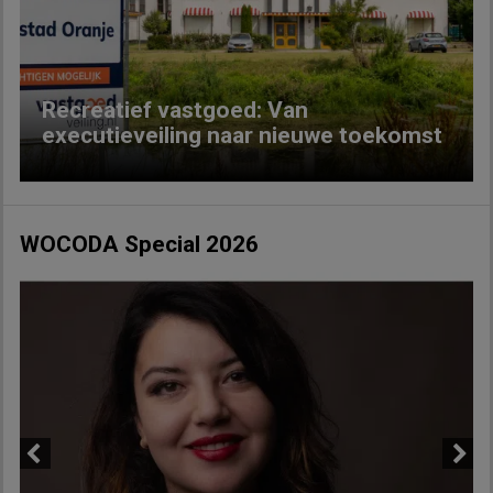
Previous
Next
Recreatief vastgoed: Van
executieveiling naar nieuwe toekomst
WOCODA Special 2026
Previous
Next