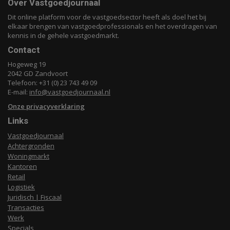
Over Vastgoedjournaal
Dit online platform voor de vastgoedsector heeft als doel het bij
elkaar brengen van vastgoedprofessionals en het overdragen van
kennis in de gehele vastgoedmarkt.
Contact
Hogeweg 19
2042 GD Zandvoort
Telefoon: +31 (0) 23 743 49 09
E-mail:
info@vastgoedjournaal.nl
Onze privacyverklaring
Links
Vastgoedjournaal
Achtergronden
Woningmarkt
Kantoren
Retail
Logistiek
Juridisch | Fiscaal
Transacties
Werk
Specials