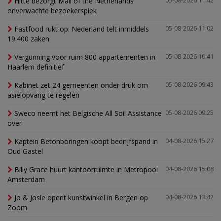
Hitte bezorgt Mall of the Netherlands
05-08-2026 11:42
onverwachte bezoekerspiek
Fastfood rukt op: Nederland telt inmiddels
05-08-2026 11:02
19.400 zaken
Vergunning voor ruim 800 appartementen in
05-08-2026 10:41
Haarlem definitief
Kabinet zet 24 gemeenten onder druk om
05-08-2026 09:43
asielopvang te regelen
Sweco neemt het Belgische All Soil Assistance
05-08-2026 09:25
over
Kaptein Betonboringen koopt bedrijfspand in
04-08-2026 15:27
Oud Gastel
Billy Grace huurt kantoorruimte in Metropool
04-08-2026 15:08
Amsterdam
Jo & Josie opent kunstwinkel in Bergen op
04-08-2026 13:42
Zoom