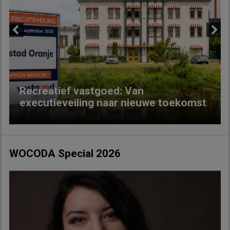
Previous
Next
Recreatief vastgoed: Van
executieveiling naar nieuwe toekomst
WOCODA Special 2026