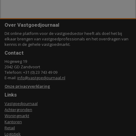
Over Vastgoedjournaal
Dit online platform voor de vastgoedsector heeft als doel het bij
elkaar brengen van vastgoedprofessionals en het overdragen van
kennis in de gehele vastgoedmarkt.
Contact
Hogeweg 19
2042 GD Zandvoort
Telefoon: +31 (0) 23 743 49 09
E-mail:
info@vastgoedjournaal.nl
Onze privacyverklaring
Links
Vastgoedjournaal
Achtergronden
Woningmarkt
Kantoren
Retail
Logistiek