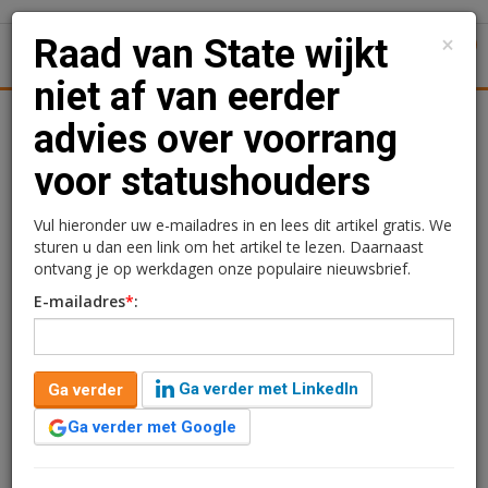
×
Raad van State wijkt
1
Toggl
niet af van eerder
Achtergronden
Woningmarkt
Kantore
Nieuws
Uitgelicht
advies over voorrang
voor statushouders
Raad van State wijkt niet
af van eerder advies over
Vul hieronder uw e-mailadres in en lees dit artikel gratis. We
sturen u dan een link om het artikel te lezen. Daarnaast
voorrang voor
ontvang je op werkdagen onze populaire nieuwsbrief.
E-mailadres
*
:
statushouders
Redactie
29 juni 2026 om 11:52
Ga verder met LinkedIn
Ga verder
één maand geleden aangepast
2 minuten leestijd
Ga verder met Google
De Afdeling advisering van de Raad van State heeft op
24 juni 2026 het advies vastgesteld over het