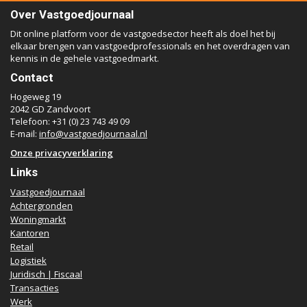
Over Vastgoedjournaal
Dit online platform voor de vastgoedsector heeft als doel het bij
elkaar brengen van vastgoedprofessionals en het overdragen van
kennis in de gehele vastgoedmarkt.
Contact
Hogeweg 19
2042 GD Zandvoort
Telefoon: +31 (0) 23 743 49 09
E-mail:
info@vastgoedjournaal.nl
Onze privacyverklaring
Links
Vastgoedjournaal
Achtergronden
Woningmarkt
Kantoren
Retail
Logistiek
Juridisch | Fiscaal
Transacties
Werk