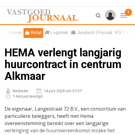
1
Toggl
Kantoren
Retail
Logistiek
Juridisch | Fiscaal
Transa
HEMA verlengt langjarig
huurcontract in centrum
Alkmaar
Redactie
14 juni 2026 om 07:37
1 minuut leestijd
De eigenaar, Langestraat 72 B.V., een consortium van
particuliere beleggers, heeft met Hema
overeenstemming bereikt over een langjarige
verlenging van de huurovereenkomst inzake het