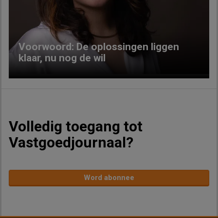
Previous
Next
Voorwoord: De oplossingen liggen
klaar, nu nog de wil
Volledig toegang tot
Vastgoedjournaal?
Word abonnee