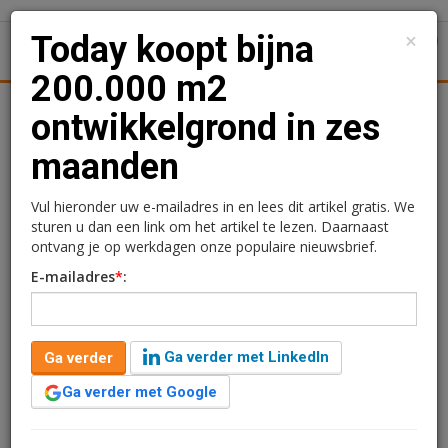
×
Today koopt bijna
1
Toggl
200.000 m2
Achtergronden
Woningmarkt
Kantore
Nieuws
Uitgelicht
ontwikkelgrond in zes
maanden
Today koopt bijna
200.000 m2
Vul hieronder uw e-mailadres in en lees dit artikel gratis. We
sturen u dan een link om het artikel te lezen. Daarnaast
ontwikkelgrond in zes
ontvang je op werkdagen onze populaire nieuwsbrief.
E-mailadres
*
:
maanden
Redactie
8 juni 2026 om 15:18
Ga verder met LinkedIn
Ga verder
2 maanden geleden aangepast
2 minuten leestijd
Ga verder met Google
Vastgoedontwikkelaar Today Real Estate Development
heeft de afgelopen zes maanden onder meer vier