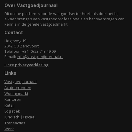
Over Vastgoedjournaal
Dit online platform voor de vastgoedsector heeft als doel het bij
elkaar brengen van vastgoedprofessionals en het overdragen van
kennis in de gehele vastgoedmarkt.
Contact
Hogeweg 19
2042 GD Zandvoort
Telefoon: +31 (0) 23 743 49 09
E-mail:
info@vastgoedjournaal.nl
Onze privacyverklaring
Links
Vastgoedjournaal
Achtergronden
Woningmarkt
Kantoren
Retail
Logistiek
Juridisch | Fiscaal
Transacties
Werk