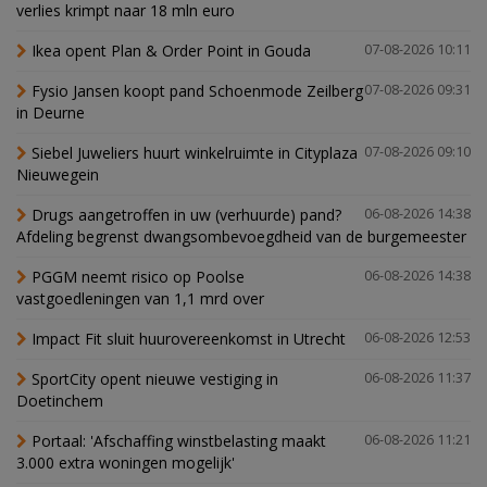
verlies krimpt naar 18 mln euro
Ikea opent Plan & Order Point in Gouda
07-08-2026 10:11
Fysio Jansen koopt pand Schoenmode Zeilberg
07-08-2026 09:31
in Deurne
Siebel Juweliers huurt winkelruimte in Cityplaza
07-08-2026 09:10
Nieuwegein
Drugs aangetroffen in uw (verhuurde) pand?
06-08-2026 14:38
Afdeling begrenst dwangsombevoegdheid van de burgemeester
PGGM neemt risico op Poolse
06-08-2026 14:38
vastgoedleningen van 1,1 mrd over
Impact Fit sluit huurovereenkomst in Utrecht
06-08-2026 12:53
SportCity opent nieuwe vestiging in
06-08-2026 11:37
Doetinchem
Portaal: 'Afschaffing winstbelasting maakt
06-08-2026 11:21
3.000 extra woningen mogelijk'