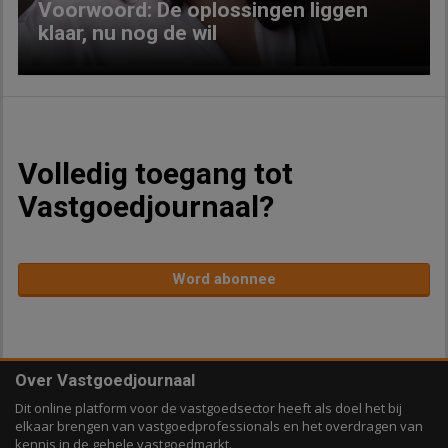
Voorwoord: De oplossingen liggen
klaar, nu nog de wil
Volledig toegang tot
Vastgoedjournaal?
Word abonnee
Over Vastgoedjournaal
Dit online platform voor de vastgoedsector heeft als doel het bij
elkaar brengen van vastgoedprofessionals en het overdragen van
kennis in de gehele vastgoedmarkt.