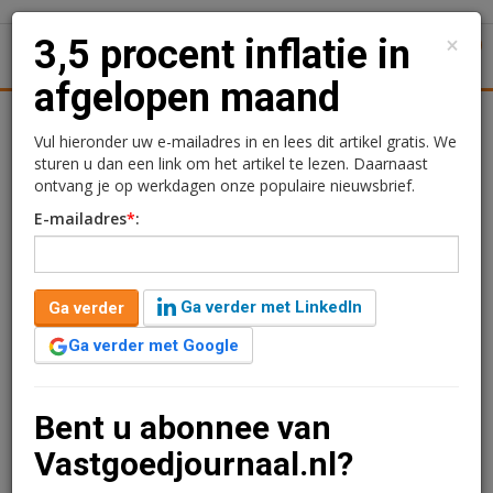
×
3,5 procent inflatie in
1
Toggl
afgelopen maand
Achtergronden
Woningmarkt
Kantore
Nieuws
Uitgelicht
Vul hieronder uw e-mailadres in en lees dit artikel gratis. We
sturen u dan een link om het artikel te lezen. Daarnaast
3,5 procent inflatie in
ontvang je op werkdagen onze populaire nieuwsbrief.
E-mailadres
*
:
afgelopen maand
Redactie
2 juni 2026 om 09:38
Ga verder met LinkedIn
Ga verder
2 maanden geleden aangepast
1 minuut leestijd
Ga verder met Google
De inflatie is in mei naar 3,5 procent gestegen. Dat is
een stijging ten opzichte van vorige maand toen de
inflatie uitkwam op 2,8 procent.
Bent u abonnee van
Vastgoedjournaal.nl?
Verder lezen?