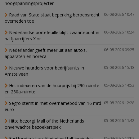
hoogspanningsprojecten
Raad van State staat beperking beroepsrecht
06-08-2026 10:47
overheden toe
Nederlandse portefeuille blijft zwaartepunt in
06-08-2026 10:24
halfjaarcijfers Xior
Nederlander geeft meer uit aan auto’s,
06-08-2026 09:25
apparaten en horeca
Nieuwe huurders voor bedrijfsunits in
05-08-2026 15:18
Amstelveen
Het indexeren van de huurprijs bij 290-ruimte
05-08-2026 14:53
en 230a-ruimte
Segro stemt in met overnamebod van 16 mrd
05-08-2026 12:28
euro
Hitte bezorgt Mall of the Netherlands
05-08-2026 11:42
onverwachte bezoekerspiek
Fastfood rukt op: Nederland telt inmiddels
05-08-2026 11:02