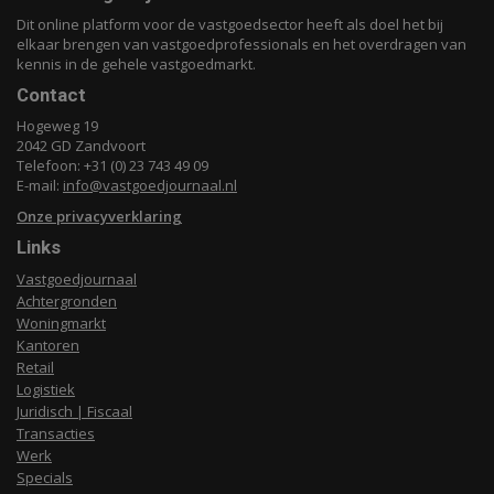
Dit online platform voor de vastgoedsector heeft als doel het bij
elkaar brengen van vastgoedprofessionals en het overdragen van
kennis in de gehele vastgoedmarkt.
Contact
Hogeweg 19
2042 GD Zandvoort
Telefoon: +31 (0) 23 743 49 09
E-mail:
info@vastgoedjournaal.nl
Onze privacyverklaring
Links
Vastgoedjournaal
Achtergronden
Woningmarkt
Kantoren
Retail
Logistiek
Juridisch | Fiscaal
Transacties
Werk
Specials