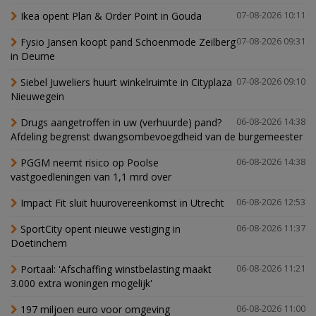
Ikea opent Plan & Order Point in Gouda
07-08-2026 10:11
Fysio Jansen koopt pand Schoenmode Zeilberg
07-08-2026 09:31
in Deurne
Siebel Juweliers huurt winkelruimte in Cityplaza
07-08-2026 09:10
Nieuwegein
Drugs aangetroffen in uw (verhuurde) pand?
06-08-2026 14:38
Afdeling begrenst dwangsombevoegdheid van de burgemeester
PGGM neemt risico op Poolse
06-08-2026 14:38
vastgoedleningen van 1,1 mrd over
Impact Fit sluit huurovereenkomst in Utrecht
06-08-2026 12:53
SportCity opent nieuwe vestiging in
06-08-2026 11:37
Doetinchem
Portaal: 'Afschaffing winstbelasting maakt
06-08-2026 11:21
3.000 extra woningen mogelijk'
197 miljoen euro voor omgeving
06-08-2026 11:00