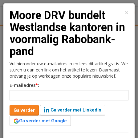
×
Moore DRV bundelt
1
Toggl
Westlandse kantoren in
tiek
Juridisch | Fiscaal
Transacties
Werk
Specials
voormalig Rabobank-
pand
Moore DRV bundelt
Westlandse kantoren in
Vul hieronder uw e-mailadres in en lees dit artikel gratis. We
sturen u dan een link om het artikel te lezen. Daarnaast
voormalig Rabobank-
ontvang je op werkdagen onze populaire nieuwsbrief.
E-mailadres
*
:
pand
Redactie
27 mei 2026 om 16:13
Ga verder met LinkedIn
Ga verder
2 minuten leestijd
Ga verder met Google
Moore DRV brengt zijn vestigingen in Naaldwijk,
Maasdijk en Maassluis samen in één kantoor in De Lier.