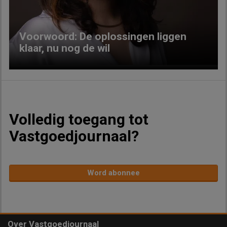
Voorwoord: De oplossingen liggen
klaar, nu nog de wil
Volledig toegang tot
Vastgoedjournaal?
Word abonnee
Over Vastgoedjournaal