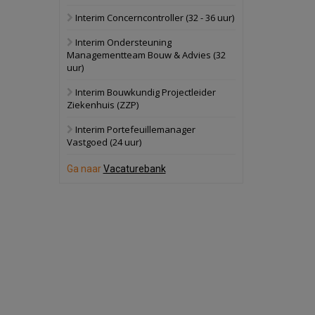
Interim Concerncontroller (32 - 36 uur)
Schuinesloot
Bekijk
Interim Ondersteuning
27 augustus 2026
Binnenvaartschip
Managementteam Bouw & Advies (32
uur)
Panheel
Bekijk
Interim Bouwkundig Projectleider
Ziekenhuis (ZZP)
17 september 2026
Voormalig
politiebureau
Interim Portefeuillemanager
Vastgoed (24 uur)
Dordrecht
Bekijk
Ga naar
Vacaturebank
17 september 2026
Voormalig
politiebureau
Hilversum
Bekijk
17 september 2026
Voormalig
politiebureau
Zaandam
Bekijk
8 september 2026
Zorgcomplex