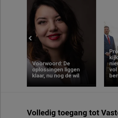
Previous
ng:
Pro
kij
Voorwoord: De
nie
ke
oplossingen liggen
vol
klaar, nu nog de wil
ben
Volledig toegang tot Vas