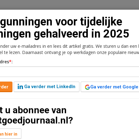
gunningen voor tijdelijke
ingen gehalveerd in 2025
onder uw e-mailadres in en lees dit artikel gratis. We sturen u dan een
n
Vacaturebank
Contact
Abonnementen
kel te lezen. Daarnaast ontvang je op werkdagen onze populaire nieuw
dres
*
:
rkt
Kantoren
Retail
Logistiek
Juridisch | Fiscaa
jdelijke woningen
Ga verder met LinkedIn
rder
Ga verder met Google
t u abonnee van
nden geleden aangepast
3 minuten leestijd
tgoedjournaal.nl?
even voor ruim 3.000 tijdelijke woningen. Dat is 50
 cijfers van het CBS. Sinds 2021 zijn vergunningen
n hier in