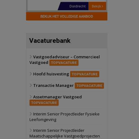
Hilversum
Bekijk
17 september 2026
BEKIJK HET VOLLEDIGE AANBOD
Voormalig
politiebureau
Zaandam
Bekijk
Vacaturebank
8 september 2026
Zorgcomplex
Vastgoedadviseur – Commercieel
Vastgoed
Zwanenburg
Bekijk
TOPVACATURE
6 oktober 2026
Hoofd huisvesting
Transformatieobject
TOPVACATURE
Transactie Manager
TOPVACATURE
Schiedam
Bekijk
Assetmanager Vastgoed
22 september 2026
Attractiepark
TOPVACATURE
Interim Senior Projectleider Fysieke
Leefomgeving
Oranje
Bekijk
28 september 2026
Interim Senior Projectleider
Grootschalig
Maatschappelijke Vastgoedprojecten
bedrijventerrein