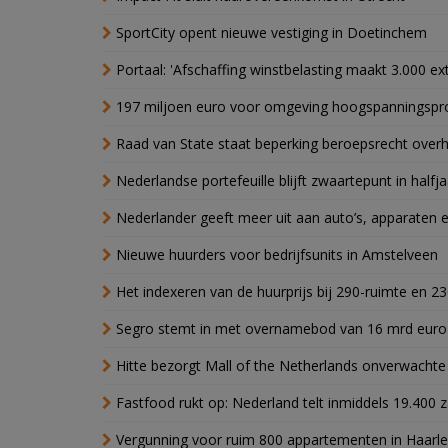
SportCity opent nieuwe vestiging in Doetinchem
Portaal: 'Afschaffing winstbelasting maakt 3.000 e
197 miljoen euro voor omgeving hoogspanningspr
Raad van State staat beperking beroepsrecht over
Nederlandse portefeuille blijft zwaartepunt in halfja
Nederlander geeft meer uit aan auto’s, apparaten 
Nieuwe huurders voor bedrijfsunits in Amstelveen
Het indexeren van de huurprijs bij 290-ruimte en 2
Segro stemt in met overnamebod van 16 mrd euro
Hitte bezorgt Mall of the Netherlands onverwacht
Fastfood rukt op: Nederland telt inmiddels 19.400 
Vergunning voor ruim 800 appartementen in Haarlem