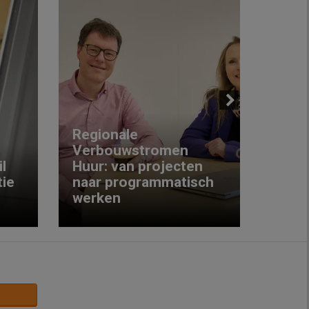
Next
Regionale
Verbouwstromen
‘We w
l
Huur: van projecten
koop
ie
naar programmatisch
gewo
werken
krijg