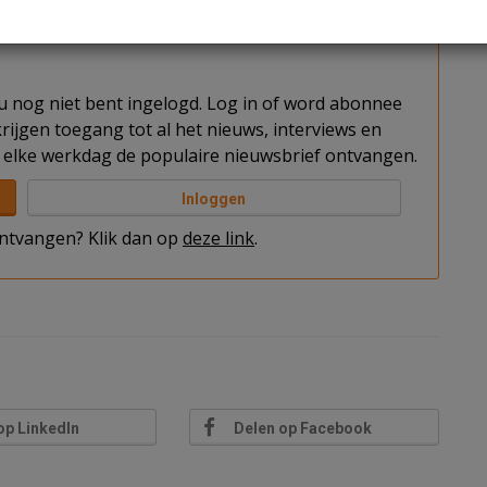
gen.
t u nog niet bent ingelogd. Log in of word abonnee
rijgen toegang tot al het nieuws, interviews en
elke werkdag de populaire nieuwsbrief ontvangen.
Inloggen
 ontvangen? Klik dan op
deze link
.
op LinkedIn
Delen op Facebook