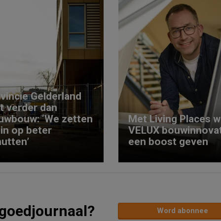
vincie Gelderland
kt verder dan
uwbouw: ‘We zetten
Met Living Places wi
 in op beter
VELUX bouwinnovat
utten’
een boost geven
tgoedjournaal?
Word abonnee