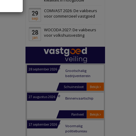
Schiedam
Bekijk
COMVAST 2026: De vakbeurs
29
22 september 2026
Attractiepark
voor commercieel vastgoed
sep
WOCODA 2027: De vakbeurs
28
Oranje
Bekijk
voor volkshuisvesting
jan
28 september 2026
Grootschalig
bedrijventerrein
Schuinesloot
Bekijk
27 augustus 2026
Binnenvaartschip
Panheel
Bekijk
17 september 2026
Voormalig
politiebureau
Dordrecht
Bekijk
17 september 2026
Voormalig
politiebureau