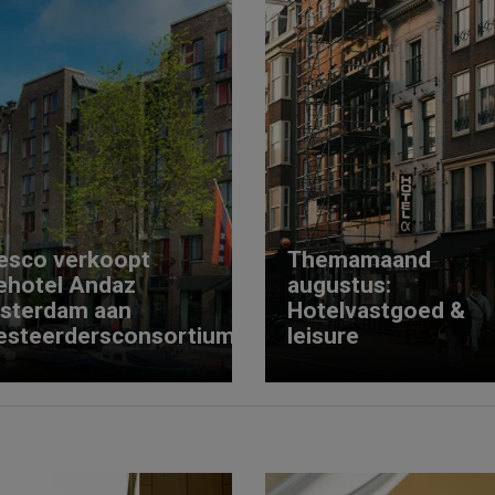
esco verkoopt
Themamaand
ehotel Andaz
augustus:
sterdam aan
Hotelvastgoed &
esteerdersconsortium
leisure