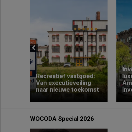
Previous
Inv
e
Recreatief vastgoed:
lux
t met
Van executieveiling
Am
naar nieuwe toekomst
inv
WOCODA Special 2026