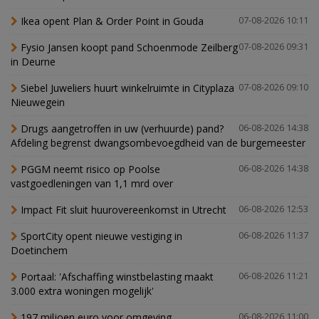
Ikea opent Plan & Order Point in Gouda
07-08-2026 10:11
Fysio Jansen koopt pand Schoenmode Zeilberg
07-08-2026 09:31
in Deurne
Siebel Juweliers huurt winkelruimte in Cityplaza
07-08-2026 09:10
Nieuwegein
Drugs aangetroffen in uw (verhuurde) pand?
06-08-2026 14:38
Afdeling begrenst dwangsombevoegdheid van de burgemeester
PGGM neemt risico op Poolse
06-08-2026 14:38
vastgoedleningen van 1,1 mrd over
Impact Fit sluit huurovereenkomst in Utrecht
06-08-2026 12:53
SportCity opent nieuwe vestiging in
06-08-2026 11:37
Doetinchem
Portaal: 'Afschaffing winstbelasting maakt
06-08-2026 11:21
3.000 extra woningen mogelijk'
197 miljoen euro voor omgeving
06-08-2026 11:00