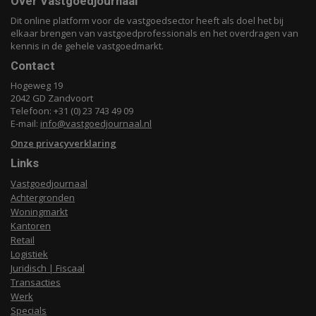
Over Vastgoedjournaal
Dit online platform voor de vastgoedsector heeft als doel het bij
elkaar brengen van vastgoedprofessionals en het overdragen van
kennis in de gehele vastgoedmarkt.
Contact
Hogeweg 19
2042 GD Zandvoort
Telefoon: +31 (0) 23 743 49 09
E-mail:
info@vastgoedjournaal.nl
Onze privacyverklaring
Links
Vastgoedjournaal
Achtergronden
Woningmarkt
Kantoren
Retail
Logistiek
Juridisch | Fiscaal
Transacties
Werk
Specials