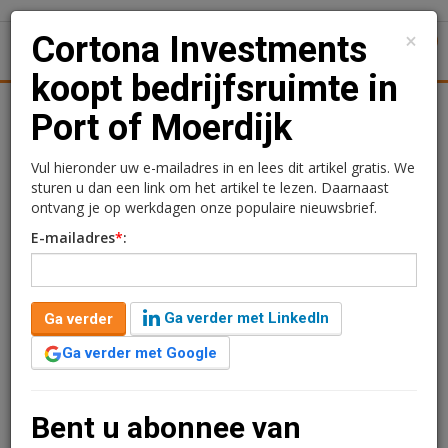
×
Cortona Investments
1
Toggl
koopt bedrijfsruimte in
tiek
Juridisch | Fiscaal
Transacties
Werk
Specials
Port of Moerdijk
Cortona Investments
Vul hieronder uw e-mailadres in en lees dit artikel gratis. We
sturen u dan een link om het artikel te lezen. Daarnaast
koopt bedrijfsruimte in
ontvang je op werkdagen onze populaire nieuwsbrief.
E-mailadres
*
:
Port of Moerdijk
Redactie
27 mei 2026 om 09:09
Ga verder met LinkedIn
Ga verder
1 minuut leestijd
Ga verder met Google
Cortona Investments heeft een logistiek gebouw in
Klundert aangekocht. Het object ligt in de Port of
Moerdijk en is via een sale-and-leasebacktransactie
Bent u abonnee van
verworven van Nord Cargo Moerdijk, onderdeel van