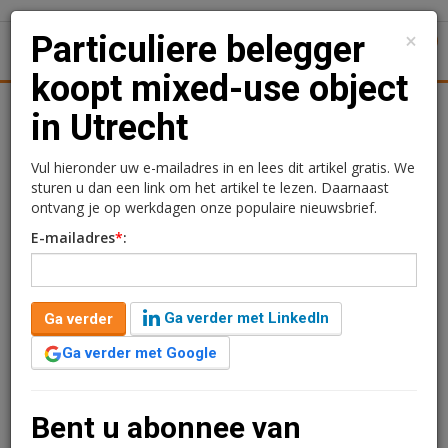
×
Particuliere belegger
1
Toggl
koopt mixed-use object
tiek
Juridisch | Fiscaal
Transacties
Werk
Specials
in Utrecht
Particuliere belegger
Vul hieronder uw e-mailadres in en lees dit artikel gratis. We
sturen u dan een link om het artikel te lezen. Daarnaast
koopt mixed-use object in
ontvang je op werkdagen onze populaire nieuwsbrief.
E-mailadres
*
:
Utrecht
Redactie
26 mei 2026 om 16:30
Ga verder met LinkedIn
Ga verder
1 minuut leestijd
Ga verder met Google
Een particuliere belegger heeft een mixed-use complex
aan de Lange Viestraat 4 in Utrecht verworven. Het
pand bestaat uit een winkelruimte op de begane grond
Bent u abonnee van
met vier bovengelegen appartementen en is gelegen