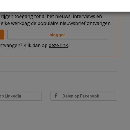
t u nog niet bent ingelogd. Log in of word abonnee
rijgen toegang tot al het nieuws, interviews en
elke werkdag de populaire nieuwsbrief ontvangen.
Inloggen
 ontvangen? Klik dan op
deze link
.
op LinkedIn
Delen op Facebook