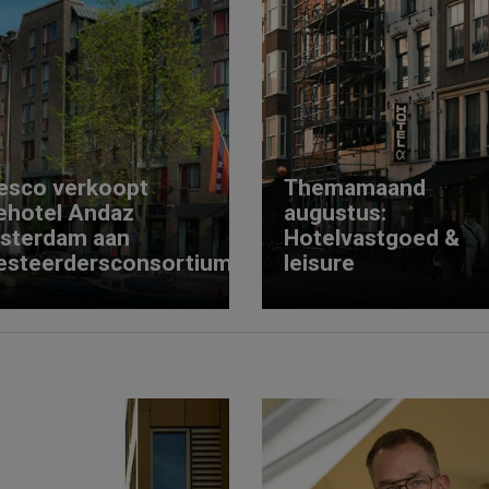
esco verkoopt
Themamaand
ehotel Andaz
augustus:
sterdam aan
Hotelvastgoed &
esteerdersconsortium
leisure