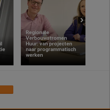
Next
Regionale
Verbouwstromen
‘We w
l
Huur: van projecten
koop
ie
naar programmatisch
gewo
werken
krijg