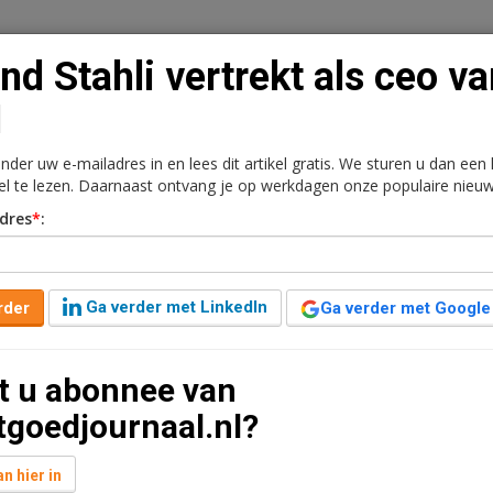
nd Stahli vertrekt als ceo v
I
onder uw e-mailadres in en lees dit artikel gratis. We sturen u dan een
n
Vacaturebank
Contact
Abonnementen
kel te lezen. Daarnaast ontvang je op werkdagen onze populaire nieuw
dres
*
:
rkt
Kantoren
Retail
Logistiek
Juridisch | Fiscaa
 als ceo van NSI
Ga verder met LinkedIn
rder
Ga verder met Google
t leestijd
t u abonnee van
leg met de raad van commissarissen heeft Stahli
tgoedjournaal.nl?
 leiderschap.
n hier in