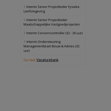
Interim Senior Projectleider Fysieke
Schuinesloot
Bekijk
Leefomgeving
27 augustus 2026
Binnenvaartschip
Interim Senior Projectleider
Maatschappelijke Vastgoedprojecten
Panheel
Bekijk
Interim Concerncontroller (32 - 36 uur)
17 september 2026
Voormalig
Interim Ondersteuning
politiebureau
Managementteam Bouw & Advies (32
uur)
Dordrecht
Bekijk
17 september 2026
Ga naar
Vacaturebank
Voormalig
politiebureau
Hilversum
Bekijk
17 september 2026
Voormalig
politiebureau
Zaandam
Bekijk
8 september 2026
Zorgcomplex