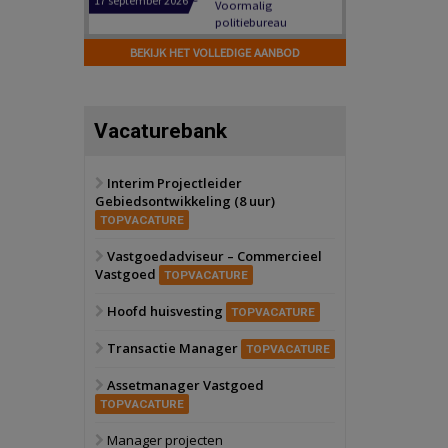
Hilversum
Bekijk
17 september 2026
BEKIJK HET VOLLEDIGE AANBOD
Voormalig
politiebureau
Zaandam
Bekijk
Vacaturebank
8 september 2026
Zorgcomplex
Interim Projectleider
Gebiedsontwikkeling (8 uur)
Zwanenburg
Bekijk
TOPVACATURE
6 oktober 2026
Transformatieobject
Vastgoedadviseur – Commercieel
Vastgoed
TOPVACATURE
Schiedam
Bekijk
Hoofd huisvesting
TOPVACATURE
22 september 2026
Attractiepark
Transactie Manager
TOPVACATURE
Assetmanager Vastgoed
Oranje
Bekijk
TOPVACATURE
28 september 2026
Grootschalig
Manager projecten
bedrijventerrein