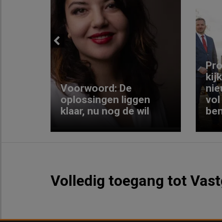
Previous
ng:
Pro
kij
Voorwoord: De
nie
ke
oplossingen liggen
vol
klaar, nu nog de wil
ben
Volledig toegang tot Vas