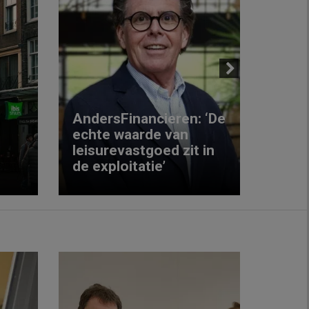
Next
AndersFinancieren: ‘De
echte waarde van
Elke
leisurevastgoed zit in
hote
de exploitatie’
inzic