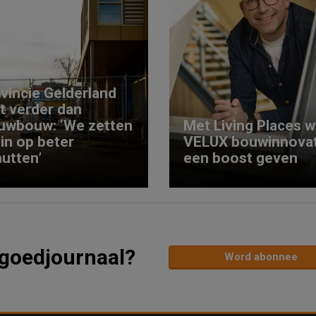
vincie Gelderland
kt verder dan
uwbouw: ‘We zetten
Met Living Places wi
 in op beter
VELUX bouwinnovat
utten’
een boost geven
tgoedjournaal?
Word abonnee