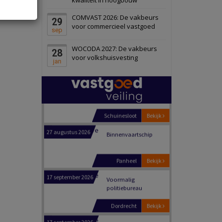
Schiedam
Bekijk
COMVAST 2026: De vakbeurs
29
22 september 2026
Attractiepark
voor commercieel vastgoed
sep
WOCODA 2027: De vakbeurs
28
Oranje
Bekijk
voor volkshuisvesting
jan
28 september 2026
Grootschalig
bedrijventerrein
Schuinesloot
Bekijk
27 augustus 2026
Binnenvaartschip
Panheel
Bekijk
17 september 2026
Voormalig
politiebureau
Dordrecht
Bekijk
17 september 2026
Voormalig
politiebureau