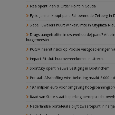
Ikea opent Plan & Order Point in Gouda
Fysio Jansen koopt pand Schoenmode Zeilberg in 
Siebel Juweliers huurt winkelruimte in Cityplaza Ni
Drugs aangetroffen in uw (verhuurde) pand? Afde
burgemeester
PGGM neemt risico op Poolse vastgoedleningen va
Impact Fit sluit huurovereenkomst in Utrecht
SportCity opent nieuwe vestiging in Doetinchem
Portaal: 'Afschaffing winstbelasting maakt 3.000 e
197 miljoen euro voor omgeving hoogspanningspr
Raad van State staat beperking beroepsrecht over
Nederlandse portefeuille blijft zwaartepunt in halfja