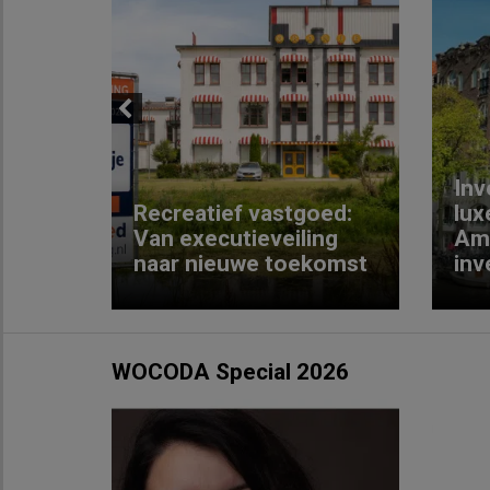
Previous
Inv
e
Recreatief vastgoed:
lux
t met
Van executieveiling
Am
naar nieuwe toekomst
inv
WOCODA Special 2026