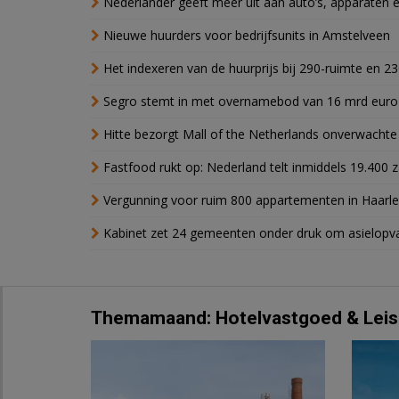
Nederlander geeft meer uit aan auto’s, apparaten 
Nieuwe huurders voor bedrijfsunits in Amstelveen
Het indexeren van de huurprijs bij 290-ruimte en 2
Segro stemt in met overnamebod van 16 mrd euro
Hitte bezorgt Mall of the Netherlands onverwacht
Fastfood rukt op: Nederland telt inmiddels 19.400 
Vergunning voor ruim 800 appartementen in Haarlem
Kabinet zet 24 gemeenten onder druk om asielopva
Themamaand: Hotelvastgoed & Leis