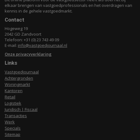
elkaar brengen van vastgoedprofessionals en het overdragen van
kennis in de gehele vastgoedmarkt.
Contact
Hogeweg 19
2042 GD Zandvoort
Telefoon: +31 (0) 23 743 49 09
E-mail:
info@vastgoedjournaal.nl
Onze privacyverklaring
Links
Vastgoedjournaal
Achtergronden
Woningmarkt
Kantoren
Retail
Logistiek
Juridisch | Fiscaal
Transacties
Werk
Specials
Sitemap