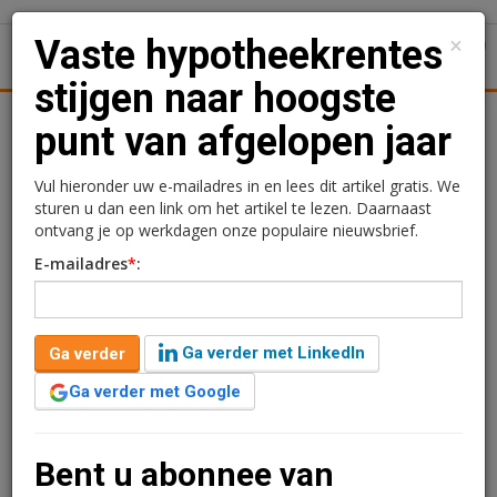
×
Vaste hypotheekrentes
1
Toggl
stijgen naar hoogste
Achtergronden
Woningmarkt
Kantore
Nieuws
Uitgelicht
punt van afgelopen jaar
Vaste hypotheekrentes
Vul hieronder uw e-mailadres in en lees dit artikel gratis. We
sturen u dan een link om het artikel te lezen. Daarnaast
stijgen naar hoogste punt
ontvang je op werkdagen onze populaire nieuwsbrief.
E-mailadres
*
:
van afgelopen jaar
Redactie
26 mei 2026 om 09:16
Ga verder met LinkedIn
Ga verder
2 maanden geleden aangepast
1 minuut leestijd
Ga verder met Google
De vaste hypotheekrentes stijgen naar het hoogste
punt van afgelopen jaar. Het tienjaars NHG-tarief stijgt
gemiddeld met 0,08 procent naar 4,08 procent.
Bent u abonnee van