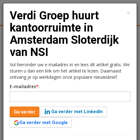
×
Verdi Groep huurt
1
Toggl
kantoorruimte in
tiek
Juridisch | Fiscaal
Transacties
Werk
Specials
Amsterdam Sloterdijk
van NSI
Verdi Groep huurt
kantoorruimte in
Vul hieronder uw e-mailadres in en lees dit artikel gratis. We
sturen u dan een link om het artikel te lezen. Daarnaast
Amsterdam Sloterdijk van
ontvang je op werkdagen onze populaire nieuwsbrief.
E-mailadres
*
:
NSI
Redactie
21 mei 2026 om 16:09
Ga verder met LinkedIn
Ga verder
2 maanden geleden aangepast
1 minuut leestijd
Ga verder met Google
NSI heeft een huurovereenkomst gesloten met Verdi
Groep voor kantoorruimte aan de Kingsfordweg 43 in