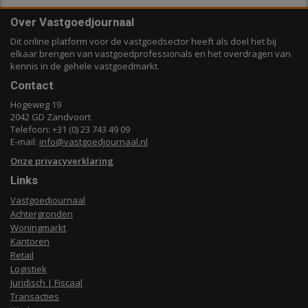
Over Vastgoedjournaal
Dit online platform voor de vastgoedsector heeft als doel het bij
elkaar brengen van vastgoedprofessionals en het overdragen van
kennis in de gehele vastgoedmarkt.
Contact
Hogeweg 19
2042 GD Zandvoort
Telefoon: +31 (0) 23 743 49 09
E-mail:
info@vastgoedjournaal.nl
Onze privacyverklaring
Links
Vastgoedjournaal
Achtergronden
Woningmarkt
Kantoren
Retail
Logistiek
Juridisch | Fiscaal
Transacties