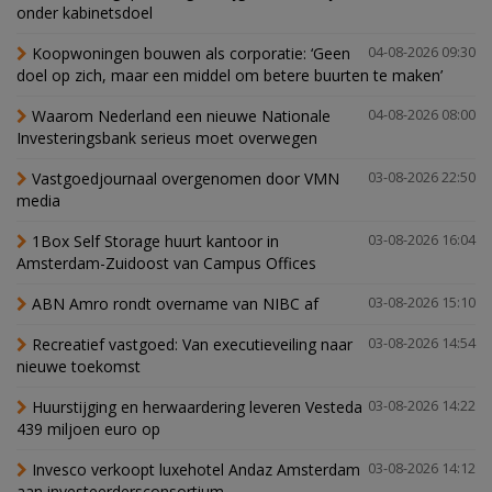
onder kabinetsdoel
Koopwoningen bouwen als corporatie: ‘Geen
04-08-2026 09:30
doel op zich, maar een middel om betere buurten te maken’
Waarom Nederland een nieuwe Nationale
04-08-2026 08:00
Investeringsbank serieus moet overwegen
Vastgoedjournaal overgenomen door VMN
03-08-2026 22:50
media
1Box Self Storage huurt kantoor in
03-08-2026 16:04
Amsterdam-Zuidoost van Campus Offices
ABN Amro rondt overname van NIBC af
03-08-2026 15:10
Recreatief vastgoed: Van executieveiling naar
03-08-2026 14:54
nieuwe toekomst
Huurstijging en herwaardering leveren Vesteda
03-08-2026 14:22
439 miljoen euro op
Invesco verkoopt luxehotel Andaz Amsterdam
03-08-2026 14:12
aan investeerdersconsortium