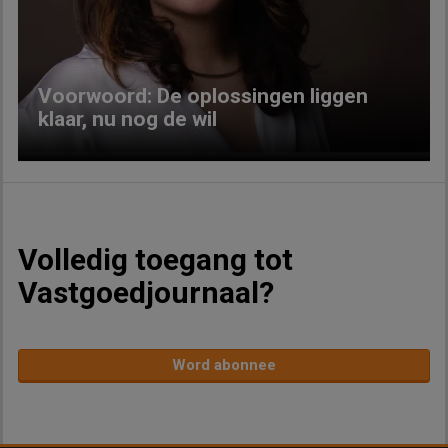
Previous
Next
Voorwoord: De oplossingen liggen
klaar, nu nog de wil
Volledig toegang tot
Vastgoedjournaal?
Word abonnee