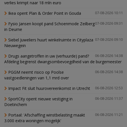
verlies krimpt naar 18 mln euro
Ikea opent Plan & Order Point in Gouda
07-08-2026 10:11
Fysio Jansen koopt pand Schoenmode Zeilberg
07-08-2026 09:31
in Deurne
Siebel Juweliers huurt winkelruimte in Cityplaza
07-08-2026 09:10
Nieuwegein
Drugs aangetroffen in uw (verhuurde) pand?
06-08-2026 14:38
Afdeling begrenst dwangsombevoegdheid van de burgemeester
PGGM neemt risico op Poolse
06-08-2026 14:38
vastgoedleningen van 1,1 mrd over
Impact Fit sluit huurovereenkomst in Utrecht
06-08-2026 12:53
SportCity opent nieuwe vestiging in
06-08-2026 11:37
Doetinchem
Portaal: 'Afschaffing winstbelasting maakt
06-08-2026 11:21
3.000 extra woningen mogelijk'