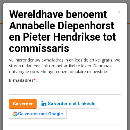
×
Wereldhave benoemt
1
Toggl
Annabelle Diepenhorst
tiek
Juridisch | Fiscaal
Transacties
Werk
Specials
en Pieter Hendrikse tot
commissaris
Wereldhave benoemt
Annabelle Diepenhorst en
Vul hieronder uw e-mailadres in en lees dit artikel gratis. We
sturen u dan een link om het artikel te lezen. Daarnaast
Pieter Hendrikse tot
ontvang je op werkdagen onze populaire nieuwsbrief.
E-mailadres
*
:
commissaris
Redactie
15 mei 2026 om 09:31
Ga verder met LinkedIn
Ga verder
3 maanden geleden aangepast
1 minuut leestijd
Ga verder met Google
Wereldhave heeft Annabelle Diepenhorst en Pieter
Hendrikse benoemd tot lid van de raad van