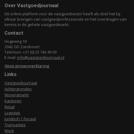
Over Vastgoedjournaal
Dit online platform voor de vastgoedsector heeft als doel het bij
elkaar brengen van vastgoedprofessionals en het overdragen van
kennis in de gehele vastgoedmarkt.
Contact
Hogeweg 19
2042 GD Zandvoort
Telefoon: +31 (0) 23 743 49 09
E-mail:
info@vastgoedjournaal.nl
Onze privacyverklaring
Links
Vastgoedjournaal
Achtergronden
Woningmarkt
Kantoren
Retail
Logistiek
Juridisch | Fiscaal
Transacties
Werk