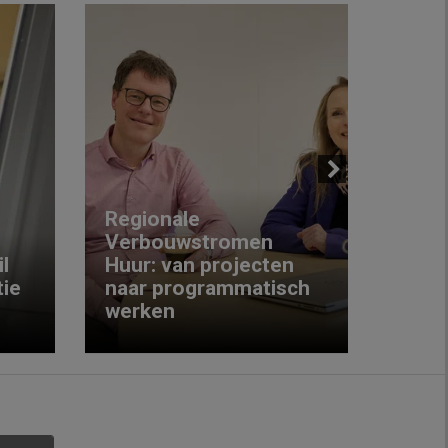
Next
Regionale
Verbouwstromen
‘We w
l
Huur: van projecten
koop
ie
naar programmatisch
gewo
werken
krijg