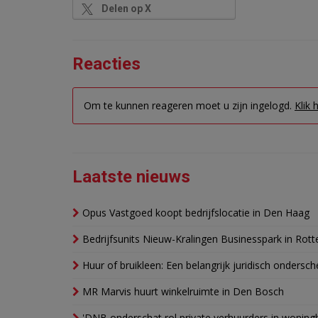
Delen op X
Reacties
Om te kunnen reageren moet u zijn ingelogd.
Klik 
Laatste nieuws
Opus Vastgoed koopt bedrijfslocatie in Den Haag
Bedrijfsunits Nieuw-Kralingen Businesspark in Rott
Huur of bruikleen: Een belangrijk juridisch ondersch
MR Marvis huurt winkelruimte in Den Bosch
'DNB onderschat rol private verhuurders in wonin