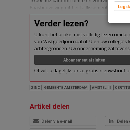
10.000 m2 kantoorruimte en voorzieningen. Z
Paasheuvelweg uit het faillissement van ontwi
Log da
Verder lezen?
U kunt het artikel niet volledig lezen omda
van Vastgoedjournaal.nl. U en uw collega's k
achtergronden. Uw onderneming zal tevens 
Abonnement afsluiten
Of wilt u dagelijks onze gratis nieuwsbrief
ZINC
GEMEENTE AMSTERDAM
AMSTEL III
CERTIT
Artikel delen
Delen via e-mail
Delen 