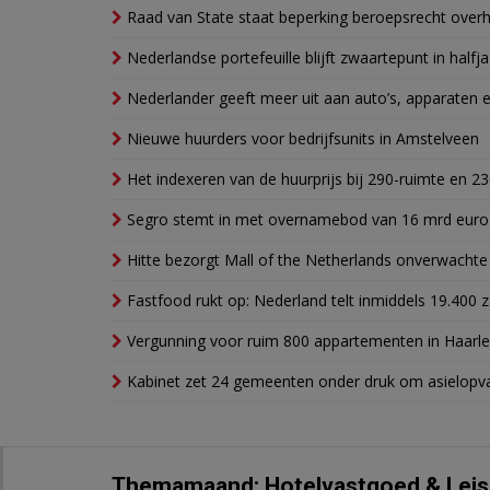
Raad van State staat beperking beroepsrecht over
Nederlandse portefeuille blijft zwaartepunt in halfja
Nederlander geeft meer uit aan auto’s, apparaten 
Nieuwe huurders voor bedrijfsunits in Amstelveen
Het indexeren van de huurprijs bij 290-ruimte en 2
Segro stemt in met overnamebod van 16 mrd euro
Hitte bezorgt Mall of the Netherlands onverwacht
Fastfood rukt op: Nederland telt inmiddels 19.400 
Vergunning voor ruim 800 appartementen in Haarlem
Kabinet zet 24 gemeenten onder druk om asielopva
Themamaand: Hotelvastgoed & Leis