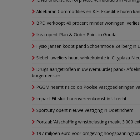
Aldebaran Commodities en K.E. Expeditie huren ka
BPD verkoopt 40 procent minder woningen, verlies
Ikea opent Plan & Order Point in Gouda
Fysio Jansen koopt pand Schoenmode Zeilberg in 
Siebel Juweliers huurt winkelruimte in Cityplaza Ni
Drugs aangetroffen in uw (verhuurde) pand? Afde
burgemeester
PGGM neemt risico op Poolse vastgoedleningen va
Impact Fit sluit huurovereenkomst in Utrecht
SportCity opent nieuwe vestiging in Doetinchem
Portaal: 'Afschaffing winstbelasting maakt 3.000 e
197 miljoen euro voor omgeving hoogspanningspr