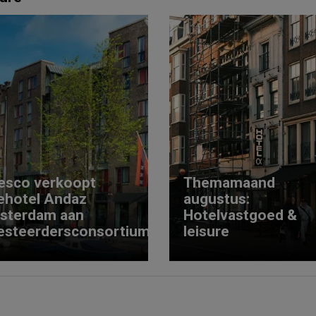
esco verkoopt
Themamaand
ehotel Andaz
augustus:
sterdam aan
Hotelvastgoed &
esteerdersconsortium
leisure