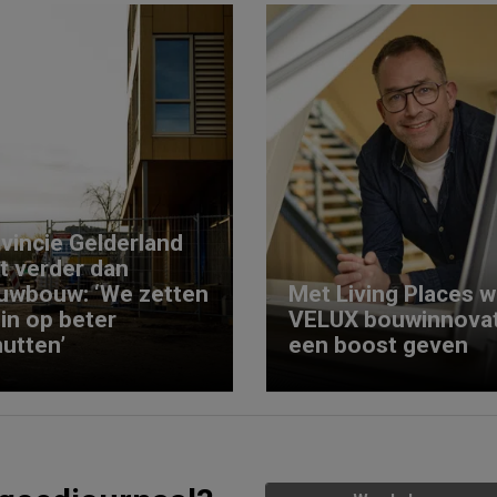
vincie Gelderland
kt verder dan
uwbouw: ‘We zetten
Met Living Places wi
 in op beter
VELUX bouwinnovat
utten’
een boost geven