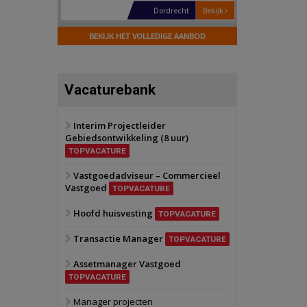
Hilversum
Bekijk
17 september 2026
BEKIJK HET VOLLEDIGE AANBOD
Voormalig
politiebureau
Zaandam
Bekijk
Vacaturebank
8 september 2026
Zorgcomplex
Interim Projectleider
Gebiedsontwikkeling (8 uur)
Zwanenburg
Bekijk
TOPVACATURE
6 oktober 2026
Transformatieobject
Vastgoedadviseur – Commercieel
Vastgoed
TOPVACATURE
Schiedam
Bekijk
Hoofd huisvesting
TOPVACATURE
22 september 2026
Attractiepark
Transactie Manager
TOPVACATURE
Assetmanager Vastgoed
Oranje
Bekijk
TOPVACATURE
28 september 2026
Grootschalig
Manager projecten
bedrijventerrein