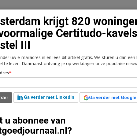
terdam krijgt 820 woninge
voormalige Certitudo-kavels
tel III
n
Vacaturebank
Contact
Abonnementen
onder uw e-mailadres in en lees dit artikel gratis. We sturen u dan een
rkt
Kantoren
Retail
Logistiek
Juridisch | Fiscaa
kel te lezen. Daarnaast ontvang je op werkdagen onze populaire nieuw
dres
*
:
0 woningen op
kavels in Amstel III
Ga verder met LinkedIn
rder
Ga verder met Google
en leestijd
t u abonnee van
ken gemaakt over de ontwikkeling van vier kavels in
tgoedjournaal.nl?
s aan de Paasheuvelweg komen circa 820 woningen,