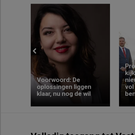
Previous
ng:
Pro
kij
Voorwoord: De
nie
ke
oplossingen liggen
vol
klaar, nu nog de wil
ben