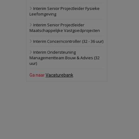
Interim Senior Projectleider Fysieke
Schuinesloot
Bekijk
Leefomgeving
27 augustus 2026
Binnenvaartschip
Interim Senior Projectleider
Maatschappelijke Vastgoedprojecten
Panheel
Bekijk
Interim Concerncontroller (32 - 36 uur)
17 september 2026
Voormalig
Interim Ondersteuning
politiebureau
Managementteam Bouw & Advies (32
uur)
Dordrecht
Bekijk
17 september 2026
Ga naar
Vacaturebank
Voormalig
politiebureau
Hilversum
Bekijk
17 september 2026
Voormalig
politiebureau
Zaandam
Bekijk
8 september 2026
Zorgcomplex