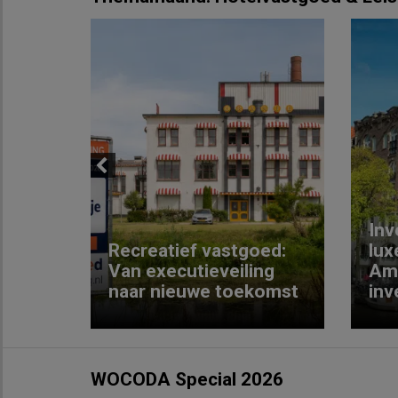
Previous
Inv
e
Recreatief vastgoed:
lux
t met
Van executieveiling
Am
naar nieuwe toekomst
inv
WOCODA Special 2026