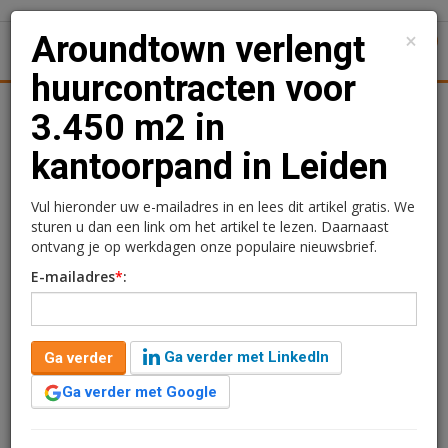
×
Aroundtown verlengt
1
Toggl
huurcontracten voor
tiek
Juridisch | Fiscaal
Transacties
Werk
Specials
3.450 m2 in
kantoorpand in Leiden
Aroundtown verlengt
huurcontracten voor
Vul hieronder uw e-mailadres in en lees dit artikel gratis. We
sturen u dan een link om het artikel te lezen. Daarnaast
3.450 m2 in kantoorpand
ontvang je op werkdagen onze populaire nieuwsbrief.
E-mailadres
*
:
in Leiden
Redactie
13 mei 2026 om 10:10
Ga verder met LinkedIn
Ga verder
3 maanden geleden aangepast
1 minuut leestijd
Ga verder met Google
Aroundtown heeft twee langetermijnverlengingen
gesloten voor het kantoorpand aan Bargelaan 2-32 in