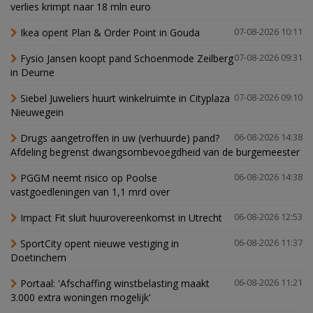
verlies krimpt naar 18 mln euro
Ikea opent Plan & Order Point in Gouda
07-08-2026 10:11
Fysio Jansen koopt pand Schoenmode Zeilberg
07-08-2026 09:31
in Deurne
Siebel Juweliers huurt winkelruimte in Cityplaza
07-08-2026 09:10
Nieuwegein
Drugs aangetroffen in uw (verhuurde) pand?
06-08-2026 14:38
Afdeling begrenst dwangsombevoegdheid van de burgemeester
PGGM neemt risico op Poolse
06-08-2026 14:38
vastgoedleningen van 1,1 mrd over
Impact Fit sluit huurovereenkomst in Utrecht
06-08-2026 12:53
SportCity opent nieuwe vestiging in
06-08-2026 11:37
Doetinchem
Portaal: 'Afschaffing winstbelasting maakt
06-08-2026 11:21
3.000 extra woningen mogelijk'