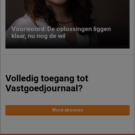
Previous
Next
Voorwoord: De oplossingen liggen
klaar, nu nog de wil
Volledig toegang tot
Vastgoedjournaal?
Word abonnee