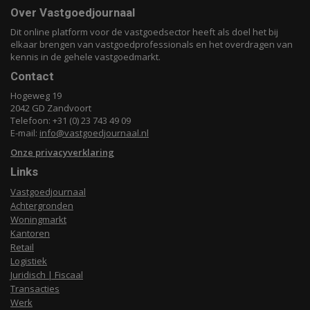
Over Vastgoedjournaal
Dit online platform voor de vastgoedsector heeft als doel het bij
elkaar brengen van vastgoedprofessionals en het overdragen van
kennis in de gehele vastgoedmarkt.
Contact
Hogeweg 19
2042 GD Zandvoort
Telefoon: +31 (0) 23 743 49 09
E-mail:
info@vastgoedjournaal.nl
Onze privacyverklaring
Links
Vastgoedjournaal
Achtergronden
Woningmarkt
Kantoren
Retail
Logistiek
Juridisch | Fiscaal
Transacties
Werk