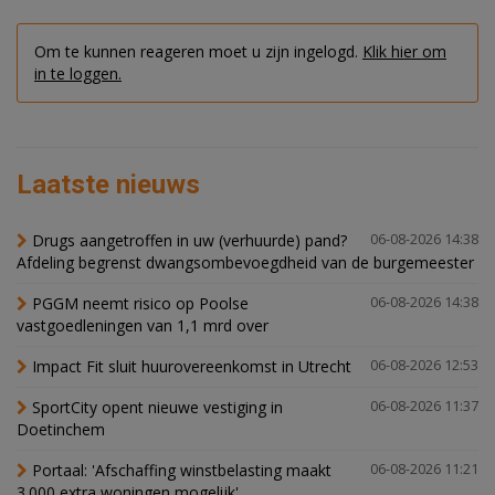
Om te kunnen reageren moet u zijn ingelogd.
Klik hier om
in te loggen.
Laatste nieuws
Drugs aangetroffen in uw (verhuurde) pand?
06-08-2026 14:38
Afdeling begrenst dwangsombevoegdheid van de burgemeester
PGGM neemt risico op Poolse
06-08-2026 14:38
vastgoedleningen van 1,1 mrd over
Impact Fit sluit huurovereenkomst in Utrecht
06-08-2026 12:53
SportCity opent nieuwe vestiging in
06-08-2026 11:37
Doetinchem
Portaal: 'Afschaffing winstbelasting maakt
06-08-2026 11:21
3.000 extra woningen mogelijk'