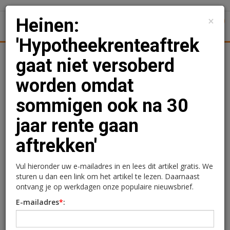
×
Heinen:
1
Toggl
'Hypotheekrenteaftrek
Achtergronden
Woningmarkt
Kantore
Nieuws
Uitgelicht
gaat niet versoberd
worden omdat
Heinen:
sommigen ook na 30
'Hypotheekrenteaftrek
jaar rente gaan
gaat niet versoberd
aftrekken'
worden omdat sommigen
ook na 30 jaar rente gaan
Vul hieronder uw e-mailadres in en lees dit artikel gratis. We
sturen u dan een link om het artikel te lezen. Daarnaast
aftrekken'
ontvang je op werkdagen onze populaire nieuwsbrief.
E-mailadres
*
:
Redactie
12 mei 2026 om 17:19
2 minuten leestijd