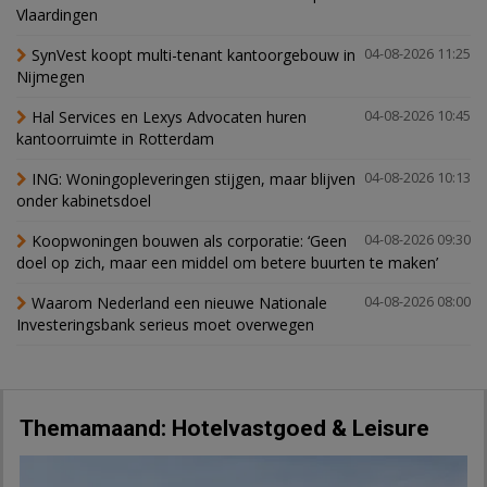
Vlaardingen
SynVest koopt multi-tenant kantoorgebouw in
04-08-2026 11:25
Nijmegen
Hal Services en Lexys Advocaten huren
04-08-2026 10:45
kantoorruimte in Rotterdam
ING: Woningopleveringen stijgen, maar blijven
04-08-2026 10:13
onder kabinetsdoel
Koopwoningen bouwen als corporatie: ‘Geen
04-08-2026 09:30
doel op zich, maar een middel om betere buurten te maken’
Waarom Nederland een nieuwe Nationale
04-08-2026 08:00
Investeringsbank serieus moet overwegen
Themamaand: Hotelvastgoed & Leisure