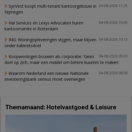
SynVest koopt multi-tenant kantoorgebouw in
04-08-2026 11:25
Nijmegen
Hal Services en Lexys Advocaten huren
04-08-2026 10:45
kantoorruimte in Rotterdam
ING: Woningopleveringen stijgen, maar blijven
04-08-2026 10:13
onder kabinetsdoel
Koopwoningen bouwen als corporatie: ‘Geen
04-08-2026 09:30
doel op zich, maar een middel om betere buurten te maken’
Waarom Nederland een nieuwe Nationale
04-08-2026 08:00
Investeringsbank serieus moet overwegen
Themamaand: Hotelvastgoed & Leisure