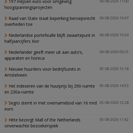
197 miljoen euro voor omgeving
06-08-2026 11:00
hoogspanningsprojecten
Raad van State staat beperking beroepsrecht
06-08-2026 10:47
overheden toe
Nederlandse portefeuille blijft zwaartepunt in
06-08-2026 10:24
halfjaarcijfers Xior
Nederlander geeft meer uit aan auto’s,
06-08-2026 09:25
apparaten en horeca
Nieuwe huurders voor bedrijfsunits in
05-08-2026 15:18
Amstelveen
Het indexeren van de huurprijs bij 290-ruimte
05-08-2026 14:53
en 230a-ruimte
Segro stemt in met overnamebod van 16 mrd
05-08-2026 12:28
euro
Hitte bezorgt Mall of the Netherlands
05-08-2026 11:42
onverwachte bezoekerspiek