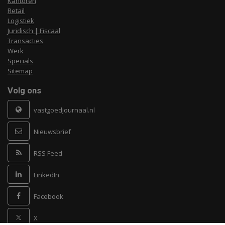
Kantoren
Retail
Logistiek
Juridisch | Fiscaal
Transacties
Werk
Specials
Sitemap
Volg ons
vastgoedjournaal.nl
Nieuwsbrief
RSS Feed
LinkedIn
Facebook
X