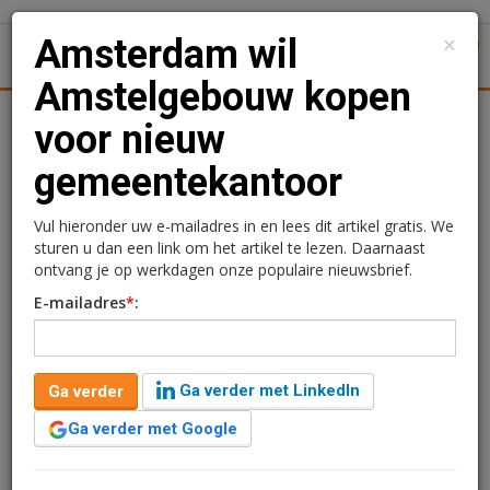
×
Amsterdam wil
1
Toggl
Amstelgebouw kopen
Achtergronden
Woningmarkt
Kantore
Nieuws
Uitgelicht
voor nieuw
gemeentekantoor
Amsterdam wil
Amstelgebouw kopen
Vul hieronder uw e-mailadres in en lees dit artikel gratis. We
sturen u dan een link om het artikel te lezen. Daarnaast
voor nieuw
ontvang je op werkdagen onze populaire nieuwsbrief.
E-mailadres
*
:
gemeentekantoor
Redactie
12 mei 2026 om 13:13
Ga verder met LinkedIn
Ga verder
3 maanden geleden aangepast
3 minuten leestijd
Ga verder met Google
De gemeente Amsterdam wil het Amstelgebouw
tegenover station Amsterdam Amstel kopen voor de