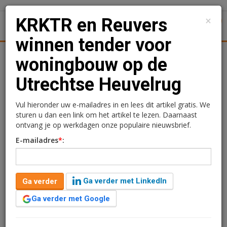
×
KRKTR en Reuvers
1
Toggl
winnen tender voor
Achtergronden
Woningmarkt
Kantore
Nieuws
Uitgelicht
woningbouw op de
Utrechtse Heuvelrug
KRKTR en Reuvers
winnen tender voor
Vul hieronder uw e-mailadres in en lees dit artikel gratis. We
sturen u dan een link om het artikel te lezen. Daarnaast
woningbouw op de
ontvang je op werkdagen onze populaire nieuwsbrief.
E-mailadres
*
:
Utrechtse Heuvelrug
Redactie
12 mei 2026 om 09:59
Ga verder met LinkedIn
Ga verder
2 minuten leestijd
Ga verder met Google
Gemeente Utrechtse Heuvelrug heeft het team van
KRKTR Projectontwikkeling, Reuvers Ontwikkeling en