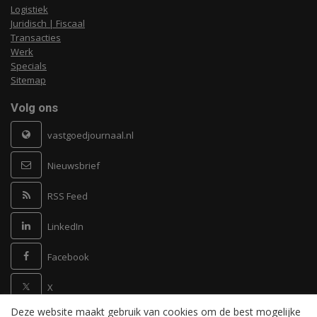
Logistiek
Juridisch | Fiscaal
Transacties
Werk
Specials
Sitemap
Volg ons
vastgoedjournaal.nl
Nieuwsbrief
RSS Feed
LinkedIn
Facebook
X
Deze website maakt gebruik van cookies om de best mogelijke