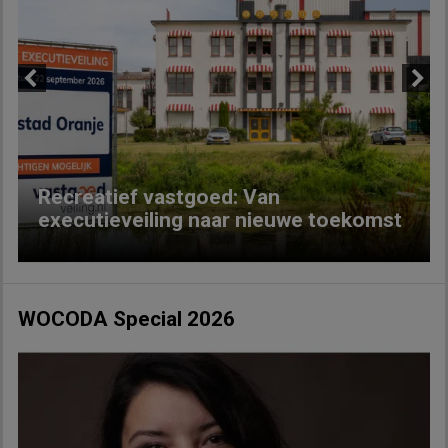
Previous
Next
Recreatief vastgoed: Van
executieveiling naar nieuwe toekomst
WOCODA Special 2026