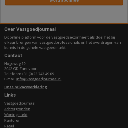
Word abonnee
Over Vastgoedjournaal
Dit online platform voor de vastgoedsector heeft als doel het bij
elkaar brengen van vastgoedprofessionals en het overdragen van
kennis in de gehele vastgoedmarkt.
Contact
Hogeweg 19
2042 GD Zandvoort
Telefoon: +31 (0) 23 743 49 09
E-mail:
info@vastgoedjournaal.nl
Onze privacyverklaring
Links
Vastgoedjournaal
Achtergronden
Woningmarkt
Kantoren
Retail