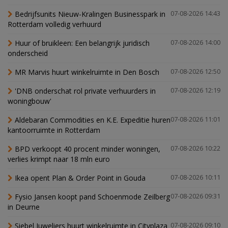
Bedrijfsunits Nieuw-Kralingen Businesspark in
07-08-2026 14:43
Rotterdam volledig verhuurd
Huur of bruikleen: Een belangrijk juridisch
07-08-2026 14:00
onderscheid
MR Marvis huurt winkelruimte in Den Bosch
07-08-2026 12:50
'DNB onderschat rol private verhuurders in
07-08-2026 12:19
woningbouw'
Aldebaran Commodities en K.E. Expeditie huren
07-08-2026 11:01
kantoorruimte in Rotterdam
BPD verkoopt 40 procent minder woningen,
07-08-2026 10:22
verlies krimpt naar 18 mln euro
Ikea opent Plan & Order Point in Gouda
07-08-2026 10:11
Fysio Jansen koopt pand Schoenmode Zeilberg
07-08-2026 09:31
in Deurne
Siebel Juweliers huurt winkelruimte in Cityplaza
07-08-2026 09:10