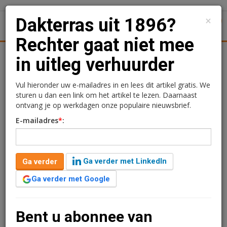
×
Dakterras uit 1896?
1
Toggl
Rechter gaat niet mee
Logistiek
Juridisch | Fiscaal
Transacties
Werk
Spe
in uitleg verhuurder
Dakterras uit 1896?
Vul hieronder uw e-mailadres in en lees dit artikel gratis. We
sturen u dan een link om het artikel te lezen. Daarnaast
Rechter gaat niet mee in
ontvang je op werkdagen onze populaire nieuwsbrief.
E-mailadres
*
:
uitleg verhuurder
Redactie
11 mei 2026 om 15:33
Ga verder met LinkedIn
Ga verder
één maand geleden aangepast
2 minuten leestijd
Ga verder met Google
Een woningeigenaar in de Amsterdamse binnenstad
moet zijn dakterras en buitentrap verwijderen. De
voorzieningenrechter oordeelde deze week dat de
Bent u abonnee van
gemeente mocht handhaven. Gebeurt dat niet op tijd,