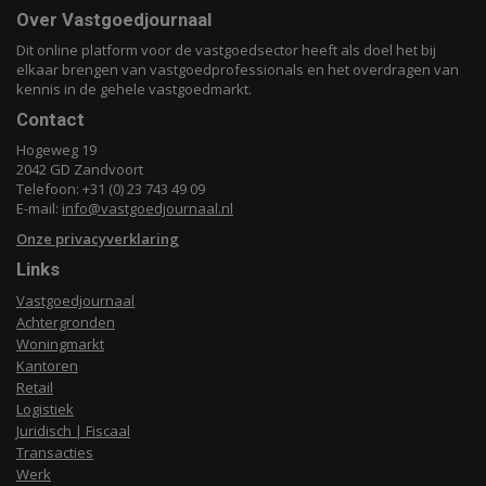
Over Vastgoedjournaal
Dit online platform voor de vastgoedsector heeft als doel het bij
elkaar brengen van vastgoedprofessionals en het overdragen van
kennis in de gehele vastgoedmarkt.
Contact
Hogeweg 19
2042 GD Zandvoort
Telefoon: +31 (0) 23 743 49 09
E-mail:
info@vastgoedjournaal.nl
Onze privacyverklaring
Links
Vastgoedjournaal
Achtergronden
Woningmarkt
Kantoren
Retail
Logistiek
Juridisch | Fiscaal
Transacties
Werk