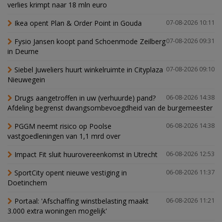
verlies krimpt naar 18 mln euro
Ikea opent Plan & Order Point in Gouda
07-08-2026 10:11
Fysio Jansen koopt pand Schoenmode Zeilberg
07-08-2026 09:31
in Deurne
Siebel Juweliers huurt winkelruimte in Cityplaza
07-08-2026 09:10
Nieuwegein
Drugs aangetroffen in uw (verhuurde) pand?
06-08-2026 14:38
Afdeling begrenst dwangsombevoegdheid van de burgemeester
PGGM neemt risico op Poolse
06-08-2026 14:38
vastgoedleningen van 1,1 mrd over
Impact Fit sluit huurovereenkomst in Utrecht
06-08-2026 12:53
SportCity opent nieuwe vestiging in
06-08-2026 11:37
Doetinchem
Portaal: 'Afschaffing winstbelasting maakt
06-08-2026 11:21
3.000 extra woningen mogelijk'