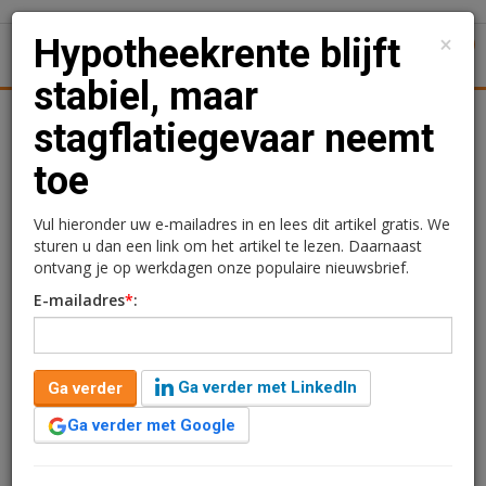
×
Hypotheekrente blijft
1
Toggl
stabiel, maar
Achtergronden
Woningmarkt
Kantore
Nieuws
Uitgelicht
stagflatiegevaar neemt
toe
Hypotheekrente blijft
stabiel, maar
Vul hieronder uw e-mailadres in en lees dit artikel gratis. We
sturen u dan een link om het artikel te lezen. Daarnaast
stagflatiegevaar neemt
ontvang je op werkdagen onze populaire nieuwsbrief.
E-mailadres
*
:
toe
Redactie
11 mei 2026 om 09:20
Ga verder met LinkedIn
Ga verder
3 maanden geleden aangepast
1 minuut leestijd
Ga verder met Google
Afgelopen week waren er opnieuw weinig wijzigingen
in de hypotheekrentes. Wel zagen we