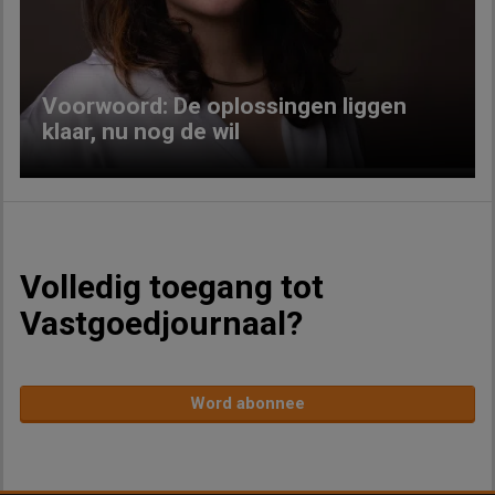
Previous
Next
Voorwoord: De oplossingen liggen
klaar, nu nog de wil
Volledig toegang tot
Vastgoedjournaal?
Word abonnee