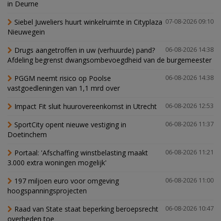
in Deurne
Siebel Juweliers huurt winkelruimte in Cityplaza
07-08-2026 09:10
Nieuwegein
Drugs aangetroffen in uw (verhuurde) pand?
06-08-2026 14:38
Afdeling begrenst dwangsombevoegdheid van de burgemeester
PGGM neemt risico op Poolse
06-08-2026 14:38
vastgoedleningen van 1,1 mrd over
Impact Fit sluit huurovereenkomst in Utrecht
06-08-2026 12:53
SportCity opent nieuwe vestiging in
06-08-2026 11:37
Doetinchem
Portaal: 'Afschaffing winstbelasting maakt
06-08-2026 11:21
3.000 extra woningen mogelijk'
197 miljoen euro voor omgeving
06-08-2026 11:00
hoogspanningsprojecten
Raad van State staat beperking beroepsrecht
06-08-2026 10:47
overheden toe