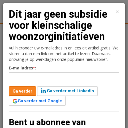
×
Dit jaar geen subsidie
1
Toggl
voor kleinschalige
Achtergronden
Woningmarkt
Kantore
Nieuws
Uitgelicht
woonzorginitiatieven
Dit jaar geen subsidie
Vul hieronder uw e-mailadres in en lees dit artikel gratis. We
sturen u dan een link om het artikel te lezen. Daarnaast
voor kleinschalige
ontvang je op werkdagen onze populaire nieuwsbrief.
E-mailadres
*
:
woonzorginitiatieven
Redactie
8 mei 2026 om 11:33
Ga verder met LinkedIn
Ga verder
3 maanden geleden aangepast
1 minuut leestijd
Ga verder met Google
Het kabinet stelt in 2026 geen geld beschikbaar voor de
Stimuleringsregeling Wonen en Zorg. Daarmee valt
voorlopig een subsidie weg die kleinschalige
Bent u abonnee van
woonzorginitiatieven moet helpen bij het maken van