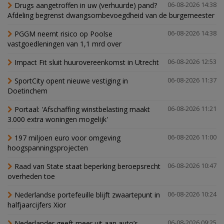
Drugs aangetroffen in uw (verhuurde) pand?
06-08-2026 14:38
Afdeling begrenst dwangsombevoegdheid van de burgemeester
PGGM neemt risico op Poolse
06-08-2026 14:38
vastgoedleningen van 1,1 mrd over
Impact Fit sluit huurovereenkomst in Utrecht
06-08-2026 12:53
SportCity opent nieuwe vestiging in
06-08-2026 11:37
Doetinchem
Portaal: 'Afschaffing winstbelasting maakt
06-08-2026 11:21
3.000 extra woningen mogelijk'
197 miljoen euro voor omgeving
06-08-2026 11:00
hoogspanningsprojecten
Raad van State staat beperking beroepsrecht
06-08-2026 10:47
overheden toe
Nederlandse portefeuille blijft zwaartepunt in
06-08-2026 10:24
halfjaarcijfers Xior
Nederlander geeft meer uit aan auto’s,
06-08-2026 09:25