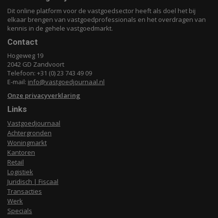
Dit online platform voor de vastgoedsector heeft als doel het bij
elkaar brengen van vastgoedprofessionals en het overdragen van
kennis in de gehele vastgoedmarkt.
Contact
Hogeweg 19
2042 GD Zandvoort
Telefoon: +31 (0) 23 743 49 09
E-mail:
info@vastgoedjournaal.nl
Onze privacyverklaring
Links
Vastgoedjournaal
Achtergronden
Woningmarkt
Kantoren
Retail
Logistiek
Juridisch | Fiscaal
Transacties
Werk
Specials