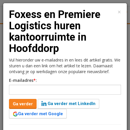
×
Foxess en Premiere
1
Toggl
Logistics huren
tiek
Juridisch | Fiscaal
Transacties
Werk
Specials
kantoorruimte in
Hoofddorp
Foxess en Premiere
Logistics huren
Vul hieronder uw e-mailadres in en lees dit artikel gratis. We
sturen u dan een link om het artikel te lezen. Daarnaast
kantoorruimte in
ontvang je op werkdagen onze populaire nieuwsbrief.
E-mailadres
*
:
Hoofddorp
Redactie
7 mei 2026 om 12:45
Ga verder met LinkedIn
Ga verder
3 maanden geleden aangepast
1 minuut leestijd
Ga verder met Google
Foxess.charger Netherlands en Premiere
Logistics hebben kantoorruimte gehuurd in