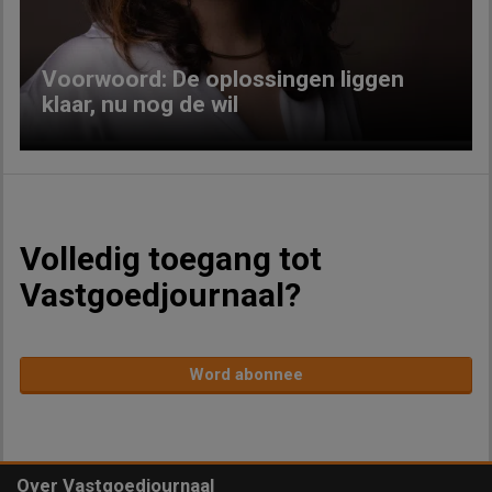
Voorwoord: De oplossingen liggen
klaar, nu nog de wil
Volledig toegang tot
Vastgoedjournaal?
Word abonnee
Over Vastgoedjournaal