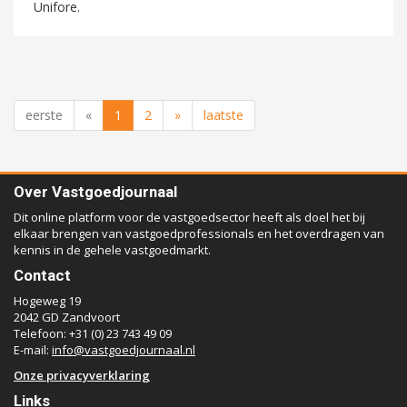
Unifore.
eerste
«
1
2
»
laatste
Over Vastgoedjournaal
Dit online platform voor de vastgoedsector heeft als doel het bij
elkaar brengen van vastgoedprofessionals en het overdragen van
kennis in de gehele vastgoedmarkt.
Contact
Hogeweg 19
2042 GD Zandvoort
Telefoon: +31 (0) 23 743 49 09
E-mail:
info@vastgoedjournaal.nl
Onze privacyverklaring
Links