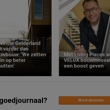
vincie Gelderland
kt verder dan
uwbouw: ‘We zetten
Met Living Places wi
 in op beter
VELUX bouwinnovat
utten’
een boost geven
tgoedjournaal?
Word abonnee