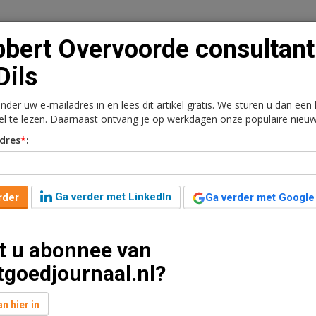
bert Overvoorde consultant
Dils
onder uw e-mailadres in en lees dit artikel gratis. We sturen u dan een
n
Vacaturebank
Contact
Abonnementen
kel te lezen. Daarnaast ontvang je op werkdagen onze populaire nieuw
dres
*
:
rkt
Kantoren
Retail
Logistiek
Juridisch | Fiscaa
nsultant bij Dils
Ga verder met LinkedIn
rder
Ga verder met Google
 leestijd
t u abonnee van
ustrial & Logistics team van Dils. In deze rol richt hij
tgoedjournaal.nl?
ille en het verder versterken van de marktpositie in
n hier in