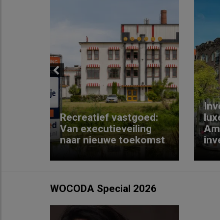
Previous
Inv
e
Recreatief vastgoed:
lux
t met
Van executieveiling
Am
naar nieuwe toekomst
inv
WOCODA Special 2026