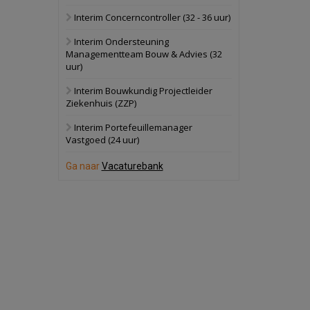
Interim Concerncontroller (32 - 36 uur)
Schuinesloot
Bekijk
Interim Ondersteuning
27 augustus 2026
Binnenvaartschip
Managementteam Bouw & Advies (32
uur)
Panheel
Bekijk
Interim Bouwkundig Projectleider
Ziekenhuis (ZZP)
17 september 2026
Voormalig
politiebureau
Interim Portefeuillemanager
Vastgoed (24 uur)
Dordrecht
Bekijk
Ga naar
Vacaturebank
17 september 2026
Voormalig
politiebureau
Hilversum
Bekijk
17 september 2026
Voormalig
politiebureau
Zaandam
Bekijk
8 september 2026
Zorgcomplex