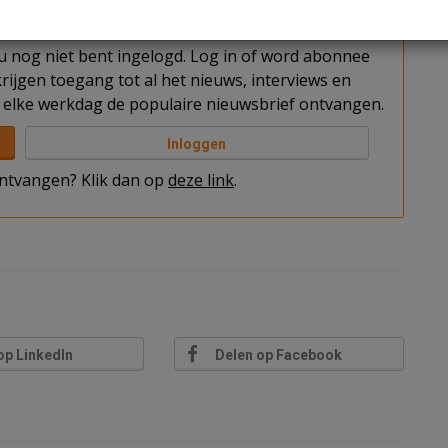
t u nog niet bent ingelogd. Log in of word abonnee
rijgen toegang tot al het nieuws, interviews en
elke werkdag de populaire nieuwsbrief ontvangen.
Inloggen
 ontvangen? Klik dan op
deze link
.
op LinkedIn
Delen op Facebook