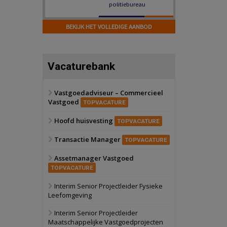
Hilversum
Bekijk
17 september 2026
BEKIJK HET VOLLEDIGE AANBOD
Voormalig
politiebureau
Zaandam
Bekijk
Vacaturebank
8 september 2026
Zorgcomplex
Vastgoedadviseur – Commercieel
Vastgoed
Zwanenburg
Bekijk
TOPVACATURE
6 oktober 2026
Hoofd huisvesting
Transformatieobject
TOPVACATURE
Transactie Manager
TOPVACATURE
Schiedam
Bekijk
Assetmanager Vastgoed
22 september 2026
Attractiepark
TOPVACATURE
Interim Senior Projectleider Fysieke
Leefomgeving
Oranje
Bekijk
28 september 2026
Interim Senior Projectleider
Grootschalig
Maatschappelijke Vastgoedprojecten
bedrijventerrein