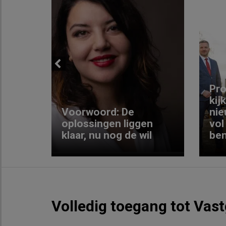
Previous
ng:
Pro
kij
Voorwoord: De
nie
ke
oplossingen liggen
vol
klaar, nu nog de wil
ben
Volledig toegang tot Vas