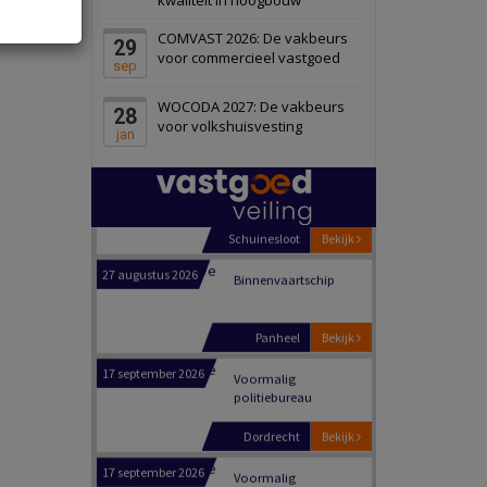
Schiedam
Bekijk
COMVAST 2026: De vakbeurs
29
22 september 2026
Attractiepark
voor commercieel vastgoed
sep
WOCODA 2027: De vakbeurs
28
Oranje
Bekijk
voor volkshuisvesting
jan
28 september 2026
Grootschalig
bedrijventerrein
Schuinesloot
Bekijk
27 augustus 2026
Binnenvaartschip
Panheel
Bekijk
17 september 2026
Voormalig
politiebureau
Dordrecht
Bekijk
17 september 2026
Voormalig
politiebureau