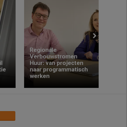
Next
Regionale
Verbouwstromen
‘We w
l
Huur: van projecten
koop
ie
naar programmatisch
gewo
werken
krijg