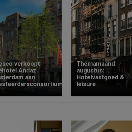
esco verkoopt
Themamaand
ehotel Andaz
augustus:
sterdam aan
Hotelvastgoed &
esteerdersconsortium
leisure