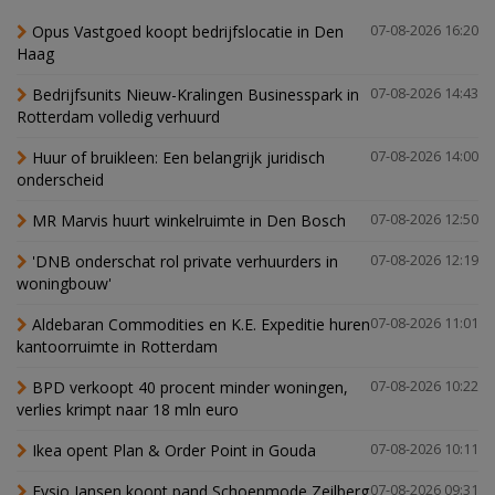
Opus Vastgoed koopt bedrijfslocatie in Den
07-08-2026 16:20
Haag
Bedrijfsunits Nieuw-Kralingen Businesspark in
07-08-2026 14:43
Rotterdam volledig verhuurd
Huur of bruikleen: Een belangrijk juridisch
07-08-2026 14:00
onderscheid
MR Marvis huurt winkelruimte in Den Bosch
07-08-2026 12:50
'DNB onderschat rol private verhuurders in
07-08-2026 12:19
woningbouw'
Aldebaran Commodities en K.E. Expeditie huren
07-08-2026 11:01
kantoorruimte in Rotterdam
BPD verkoopt 40 procent minder woningen,
07-08-2026 10:22
verlies krimpt naar 18 mln euro
Ikea opent Plan & Order Point in Gouda
07-08-2026 10:11
Fysio Jansen koopt pand Schoenmode Zeilberg
07-08-2026 09:31