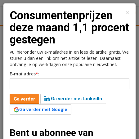
×
Consumentenprijzen
1
Toggl
deze maand 1,1 procent
Achtergronden
Woningmarkt
Kantore
Nieuws
Uitgelicht
gestegen
Consumentenprijzen deze
Vul hieronder uw e-mailadres in en lees dit artikel gratis. We
sturen u dan een link om het artikel te lezen. Daarnaast
maand 1,1 procent
ontvang je op werkdagen onze populaire nieuwsbrief.
E-mailadres
*
:
gestegen
Redactie
30 april 2026 om 09:04
Ga verder met LinkedIn
Ga verder
3 maanden geleden aangepast
1 minuut leestijd
Ga verder met Google
Bij de snelle raming stegen de prijzen voor
consumenten in april met 1,1 procent ten opzichte van
maart.
Bent u abonnee van