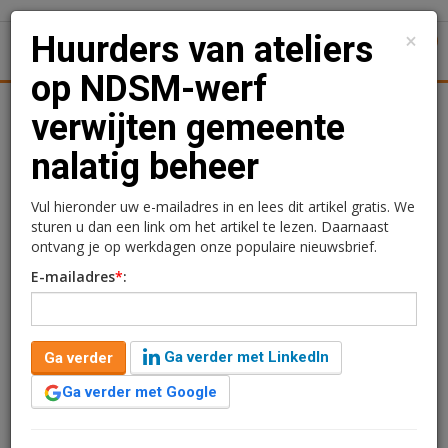
×
Huurders van ateliers
1
Toggl
op NDSM-werf
Achtergronden
Woningmarkt
Kantore
Nieuws
Uitgelicht
verwijten gemeente
nalatig beheer
Huurders van ateliers op
NDSM-werf verwijten
Vul hieronder uw e-mailadres in en lees dit artikel gratis. We
sturen u dan een link om het artikel te lezen. Daarnaast
gemeente nalatig beheer
ontvang je op werkdagen onze populaire nieuwsbrief.
E-mailadres
*
:
Redactie
28 april 2026 om 12:02
4 minuten leestijd
Ga verder met LinkedIn
Ga verder
Huurders van creatieve werkruimtes in de Y-helling op
de Amsterdamse NDSM-werf zijn ontevreden over de
Ga verder met Google
gemeente Amsterdam als verhuurder. Zij klagen over
achterstallig onderhoud, onduidelijke contracten,