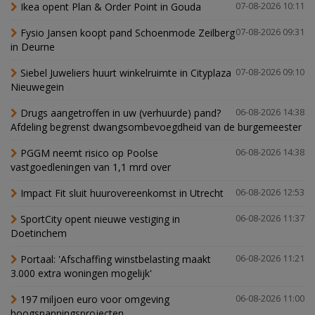
Ikea opent Plan & Order Point in Gouda
07-08-2026 10:11
Fysio Jansen koopt pand Schoenmode Zeilberg
07-08-2026 09:31
in Deurne
Siebel Juweliers huurt winkelruimte in Cityplaza
07-08-2026 09:10
Nieuwegein
Drugs aangetroffen in uw (verhuurde) pand?
06-08-2026 14:38
Afdeling begrenst dwangsombevoegdheid van de burgemeester
PGGM neemt risico op Poolse
06-08-2026 14:38
vastgoedleningen van 1,1 mrd over
Impact Fit sluit huurovereenkomst in Utrecht
06-08-2026 12:53
SportCity opent nieuwe vestiging in
06-08-2026 11:37
Doetinchem
Portaal: 'Afschaffing winstbelasting maakt
06-08-2026 11:21
3.000 extra woningen mogelijk'
197 miljoen euro voor omgeving
06-08-2026 11:00
hoogspanningsprojecten