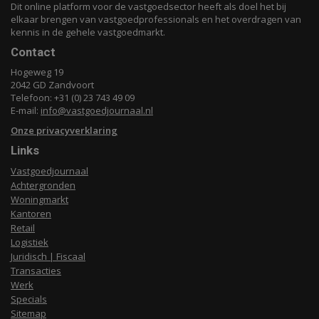
Dit online platform voor de vastgoedsector heeft als doel het bij
elkaar brengen van vastgoedprofessionals en het overdragen van
kennis in de gehele vastgoedmarkt.
Contact
Hogeweg 19
2042 GD Zandvoort
Telefoon: +31 (0) 23 743 49 09
E-mail:
info@vastgoedjournaal.nl
Onze privacyverklaring
Links
Vastgoedjournaal
Achtergronden
Woningmarkt
Kantoren
Retail
Logistiek
Juridisch | Fiscaal
Transacties
Werk
Specials
Sitemap