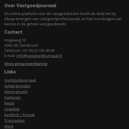
Over Vastgoedjournaal
Dit online platform voor de vastgoedsector heeft als doel het bij
elkaar brengen van vastgoedprofessionals en het overdragen van
kennis in de gehele vastgoedmarkt.
Contact
Hogeweg 19
2042 GD Zandvoort
Telefoon: +31 (0) 23 743 49 09
E-mail:
info@vastgoedjournaal.nl
Onze privacyverklaring
Links
Vastgoedjournaal
Achtergronden
Woningmarkt
Kantoren
Retail
Logistiek
Juridisch | Fiscaal
Transacties
Werk