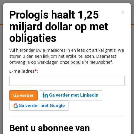
×
Prologis haalt 1,25
1
Toggl
miljard dollar op met
Achtergronden
Woningmarkt
Kantore
Nieuws
Uitgelicht
obligaties
Prologis haalt 1,25
Vul hieronder uw e-mailadres in en lees dit artikel gratis. We
sturen u dan een link om het artikel te lezen. Daarnaast
miljard dollar op met
ontvang je op werkdagen onze populaire nieuwsbrief.
E-mailadres
*
:
obligaties
Redactie
28 april 2026 om 10:56
Ga verder met LinkedIn
Ga verder
2 minuten leestijd
Ga verder met Google
Prologis heeft 1,25 miljard dollar opgehaald met de
uitgifte van twee nieuwe senior ongedekte obligaties.
De opbrengst gebruikt de logistiek
Bent u abonnee van
vastgoedontwikkelaar voor het aflossen van