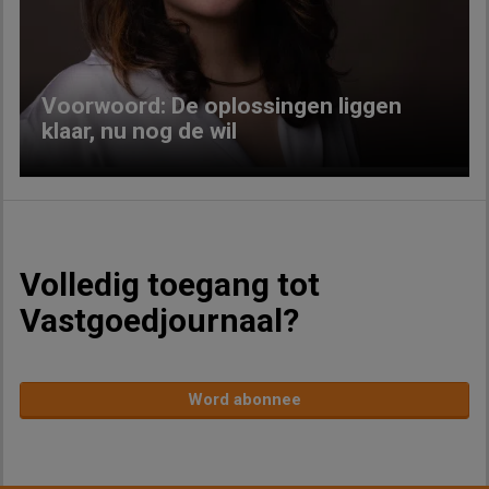
Previous
Next
Voorwoord: De oplossingen liggen
klaar, nu nog de wil
Volledig toegang tot
Vastgoedjournaal?
Word abonnee