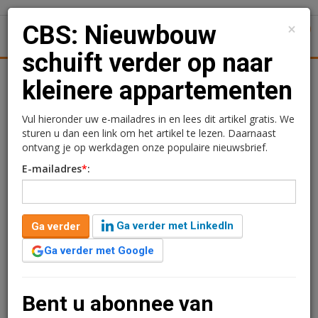
×
CBS: Nieuwbouw
1
Toggl
schuift verder op naar
Achtergronden
Woningmarkt
Kantore
Nieuws
Uitgelicht
kleinere appartementen
CBS: Nieuwbouw schuift
Vul hieronder uw e-mailadres in en lees dit artikel gratis. We
sturen u dan een link om het artikel te lezen. Daarnaast
verder op naar kleinere
ontvang je op werkdagen onze populaire nieuwsbrief.
E-mailadres
*
:
appartementen
Redactie
23 april 2026 om 09:35
Ga verder met LinkedIn
Ga verder
2 minuten leestijd
1 reacties
Ga verder met Google
Nieuwbouw bestaat steeds vaker uit appartementen,
vooral in de grote steden. Tegelijk daalt de gemiddelde
oppervlakte van nieuwbouwwoningen gestaag. Dat
Bent u abonnee van
blijkt uit nieuwe cijfers van het CBS.