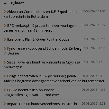
woningbouw'
Aldebaran Commodities en K.E. Expeditie huren
07-08-2026 11:01
kantoorruimte in Rotterdam
BPD verkoopt 40 procent minder woningen,
07-08-2026 10:22
verlies krimpt naar 18 mln euro
Ikea opent Plan & Order Point in Gouda
07-08-2026 10:11
Fysio Jansen koopt pand Schoenmode Zeilberg
07-08-2026 09:31
in Deurne
Siebel Juweliers huurt winkelruimte in Cityplaza
07-08-2026 09:10
Nieuwegein
Drugs aangetroffen in uw (verhuurde) pand?
06-08-2026 14:38
Afdeling begrenst dwangsombevoegdheid van de burgemeester
PGGM neemt risico op Poolse
06-08-2026 14:38
vastgoedleningen van 1,1 mrd over
Impact Fit sluit huurovereenkomst in Utrecht
06-08-2026 12:53