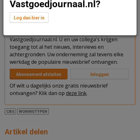
Vastgoedjournaal.nl?
Verder lezen?
Log dan hier in
U kunt het artikel niet volledig lezen omdat u nog
niet bent ingelogd. Log in of word abonnee van
Vastgoedjournaal.nl. U en uw collega's krijgen
toegang tot al het nieuws, interviews en
achtergronden. Uw onderneming zal tevens elke
werkdag de populaire nieuwsbrief ontvangen.
Abonnement afsluiten
Inloggen
Of wilt u dagelijks onze gratis nieuwsbrief
ontvangen? Klik dan op
deze link
.
CBS
WONINGTYPEN
Artikel delen