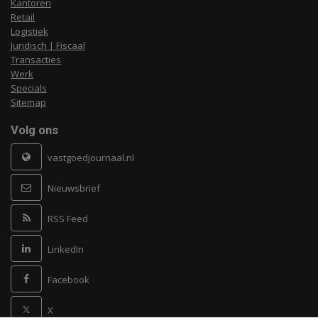
Kantoren
Retail
Logistiek
Juridisch | Fiscaal
Transacties
Werk
Specials
Sitemap
Volg ons
vastgoedjournaal.nl
Nieuwsbrief
RSS Feed
LinkedIn
Facebook
X