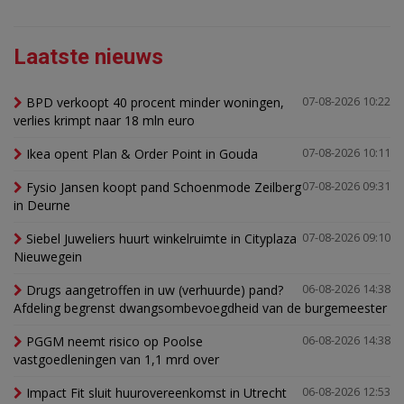
Laatste nieuws
BPD verkoopt 40 procent minder woningen,
07-08-2026 10:22
verlies krimpt naar 18 mln euro
Ikea opent Plan & Order Point in Gouda
07-08-2026 10:11
Fysio Jansen koopt pand Schoenmode Zeilberg
07-08-2026 09:31
in Deurne
Siebel Juweliers huurt winkelruimte in Cityplaza
07-08-2026 09:10
Nieuwegein
Drugs aangetroffen in uw (verhuurde) pand?
06-08-2026 14:38
Afdeling begrenst dwangsombevoegdheid van de burgemeester
PGGM neemt risico op Poolse
06-08-2026 14:38
vastgoedleningen van 1,1 mrd over
Impact Fit sluit huurovereenkomst in Utrecht
06-08-2026 12:53