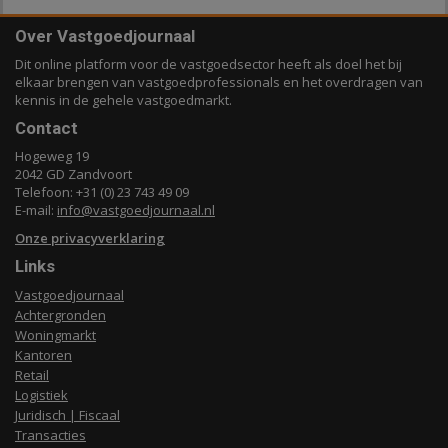
Over Vastgoedjournaal
Dit online platform voor de vastgoedsector heeft als doel het bij
elkaar brengen van vastgoedprofessionals en het overdragen van
kennis in de gehele vastgoedmarkt.
Contact
Hogeweg 19
2042 GD Zandvoort
Telefoon: +31 (0) 23 743 49 09
E-mail:
info@vastgoedjournaal.nl
Onze privacyverklaring
Links
Vastgoedjournaal
Achtergronden
Woningmarkt
Kantoren
Retail
Logistiek
Juridisch | Fiscaal
Transacties