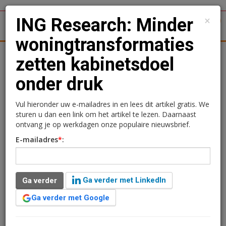
×
ING Research: Minder
1
Toggl
woningtransformaties
tergronden
Woningmarkt
Kantoren
Retail
Logistiek
zetten kabinetsdoel
onder druk
ING Research: Minder
woningtransformaties
Vul hieronder uw e-mailadres in en lees dit artikel gratis. We
sturen u dan een link om het artikel te lezen. Daarnaast
zetten kabinetsdoel onder
ontvang je op werkdagen onze populaire nieuwsbrief.
E-mailadres
*
:
druk
Redactie
15 april 2026 om 09:55
Ga verder met LinkedIn
Ga verder
3 maanden geleden aangepast
4 minuten leestijd
Ga verder met Google
Het aantal woningen dat ontstaat via transformaties,
optoppingen en splitsingen is in vier jaar tijd scherp