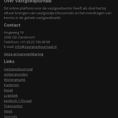
Over Vastgoedjournaal
Dit online platform voor de vastgoedsector heeft als doel het bij
elkaar brengen van vastgoedprofessionals en het overdragen van
kennis in de gehele vastgoedmarkt.
Contact
Hogeweg 19
2042 GD Zandvoort
Telefoon: +31 (0) 23 743 49 09
E-mail:
info@vastgoedjournaal.nl
Onze privacyverklaring
Links
Vastgoedjournaal
Achtergronden
Woningmarkt
Kantoren
Retail
Logistiek
Juridisch | Fiscaal
Transacties
Werk
Specials