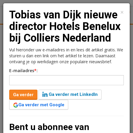
×
Tobias van Dijk nieuwe
1
Toggl
director Hotels Benelux
tiek
Juridisch | Fiscaal
Transacties
Werk
Specials
bij Colliers Nederland
Tobias van Dijk nieuwe
Vul hieronder uw e-mailadres in en lees dit artikel gratis. We
sturen u dan een link om het artikel te lezen. Daarnaast
director Hotels Benelux
ontvang je op werkdagen onze populaire nieuwsbrief.
E-mailadres
*
:
bij Colliers Nederland
Redactie
15 april 2026 om 09:14
Ga verder met LinkedIn
Ga verder
4 maanden geleden aangepast
1 minuut leestijd
Ga verder met Google
Tobias van Dijk is benoemd tot director hotels Benelux
van Colliers Nederland. In die functie wordt hij
verantwoordelijk voor de dienstverlening aan de
Bent u abonnee van
hotelsector in de Benelux, met nadruk op advisory,