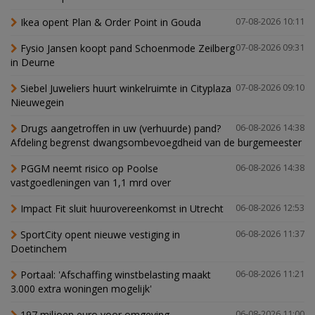
Ikea opent Plan & Order Point in Gouda
07-08-2026 10:11
Fysio Jansen koopt pand Schoenmode Zeilberg
07-08-2026 09:31
in Deurne
Siebel Juweliers huurt winkelruimte in Cityplaza
07-08-2026 09:10
Nieuwegein
Drugs aangetroffen in uw (verhuurde) pand?
06-08-2026 14:38
Afdeling begrenst dwangsombevoegdheid van de burgemeester
PGGM neemt risico op Poolse
06-08-2026 14:38
vastgoedleningen van 1,1 mrd over
Impact Fit sluit huurovereenkomst in Utrecht
06-08-2026 12:53
SportCity opent nieuwe vestiging in
06-08-2026 11:37
Doetinchem
Portaal: 'Afschaffing winstbelasting maakt
06-08-2026 11:21
3.000 extra woningen mogelijk'
197 miljoen euro voor omgeving
06-08-2026 11:00