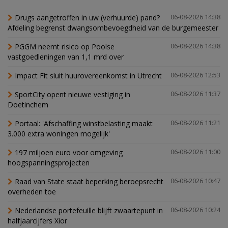
Drugs aangetroffen in uw (verhuurde) pand?
06-08-2026 14:38
Afdeling begrenst dwangsombevoegdheid van de burgemeester
PGGM neemt risico op Poolse
06-08-2026 14:38
vastgoedleningen van 1,1 mrd over
Impact Fit sluit huurovereenkomst in Utrecht
06-08-2026 12:53
SportCity opent nieuwe vestiging in
06-08-2026 11:37
Doetinchem
Portaal: 'Afschaffing winstbelasting maakt
06-08-2026 11:21
3.000 extra woningen mogelijk'
197 miljoen euro voor omgeving
06-08-2026 11:00
hoogspanningsprojecten
Raad van State staat beperking beroepsrecht
06-08-2026 10:47
overheden toe
Nederlandse portefeuille blijft zwaartepunt in
06-08-2026 10:24
halfjaarcijfers Xior