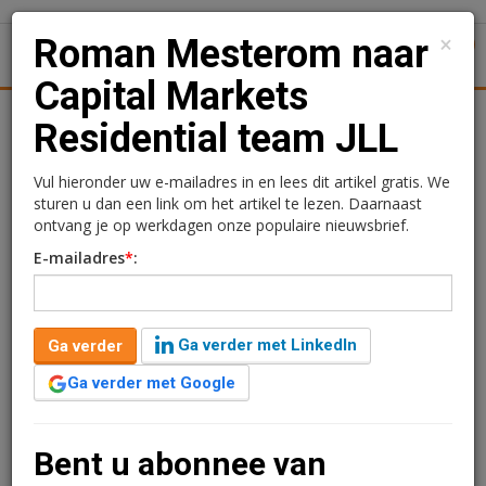
×
Roman Mesterom naar
1
Toggl
Capital Markets
tiek
Juridisch | Fiscaal
Transacties
Werk
Specials
Residential team JLL
Roman Mesterom naar
Vul hieronder uw e-mailadres in en lees dit artikel gratis. We
sturen u dan een link om het artikel te lezen. Daarnaast
Capital Markets
ontvang je op werkdagen onze populaire nieuwsbrief.
E-mailadres
*
:
Residential team JLL
Redactie
7 april 2026 om 16:47
1 minuut leestijd
Ga verder met LinkedIn
Ga verder
Roman Mesterom begint bij het Capital Markets
Ga verder met Google
Residential team in Amsterdam bij JLL. Hij start als
consultant en versterkt het team dat zich richt op de
aan- en verkoop van woningbeleggingen in Nederland.
Bent u abonnee van