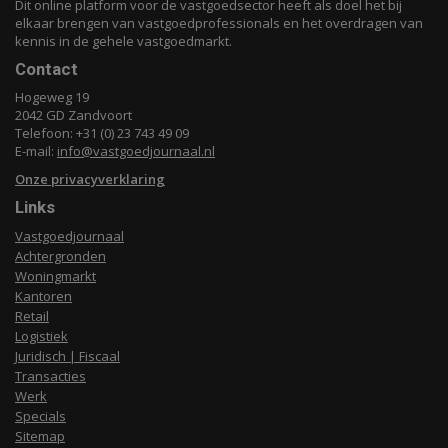
Dit online platform voor de vastgoedsector heeft als doel het bij
elkaar brengen van vastgoedprofessionals en het overdragen van
kennis in de gehele vastgoedmarkt.
Contact
Hogeweg 19
2042 GD Zandvoort
Telefoon: +31 (0) 23 743 49 09
E-mail:
info@vastgoedjournaal.nl
Onze privacyverklaring
Links
Vastgoedjournaal
Achtergronden
Woningmarkt
Kantoren
Retail
Logistiek
Juridisch | Fiscaal
Transacties
Werk
Specials
Sitemap