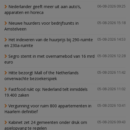
Nederlander geeft meer uit aan auto’s,
06-08-2026 09:25
apparaten en horeca
Nieuwe huurders voor bedrijfsunits in
05-08-2026 15:18
Amstelveen
Het indexeren van de huurprijs bij 290-ruimte
05-08-2026 14:53
en 230a-ruimte
Segro stemt in met overnamebod van 16 mrd
05-08-2026 12:28
euro
Hitte bezorgt Mall of the Netherlands
05-08-2026 11:42
onverwachte bezoekerspiek
Fastfood rukt op: Nederland telt inmiddels
05-08-2026 11:02
19.400 zaken
Vergunning voor ruim 800 appartementen in
05-08-2026 10:41
Haarlem definitief
Kabinet zet 24 gemeenten onder druk om
05-08-2026 09:43
asielopvang te regelen