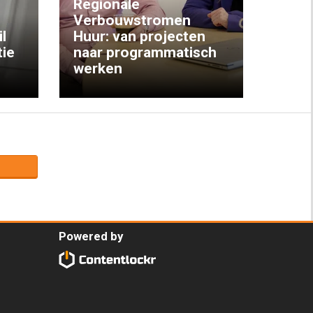
Regionale
Verbouwstromen
‘We w
l
Huur: van projecten
koop
ie
naar programmatisch
gewo
werken
krijg
Powered by