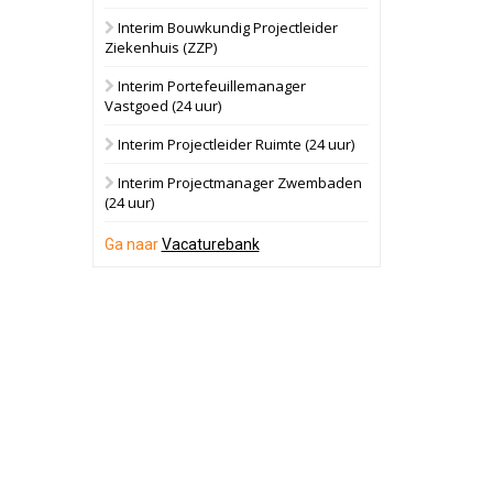
Interim Bouwkundig Projectleider
Hilversum
Bekijk
Ziekenhuis (ZZP)
17 september 2026
Voormalig
Interim Portefeuillemanager
politiebureau
Vastgoed (24 uur)
Zaandam
Bekijk
Interim Projectleider Ruimte (24 uur)
8 september 2026
Zorgcomplex
Interim Projectmanager Zwembaden
(24 uur)
Zwanenburg
Bekijk
Ga naar
Vacaturebank