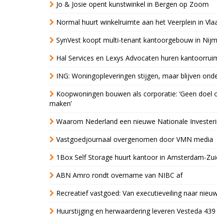
Jo & Josie opent kunstwinkel in Bergen op Zoom
Normal huurt winkelruimte aan het Veerplein in Vla
SynVest koopt multi-tenant kantoorgebouw in Nij
Hal Services en Lexys Advocaten huren kantoorrui
ING: Woningopleveringen stijgen, maar blijven ond
Koopwoningen bouwen als corporatie: ‘Geen doel o
maken’
Waarom Nederland een nieuwe Nationale Invester
Vastgoedjournaal overgenomen door VMN media
1Box Self Storage huurt kantoor in Amsterdam-Zu
ABN Amro rondt overname van NIBC af
Recreatief vastgoed: Van executieveiling naar nie
Huurstijging en herwaardering leveren Vesteda 439