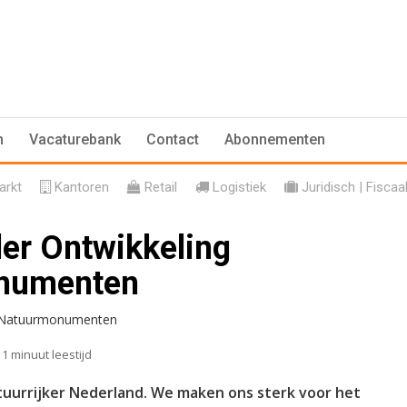
n
Vacaturebank
Contact
Abonnementen
rkt
Kantoren
Retail
Logistiek
Juridisch | Fiscaa
er Ontwikkeling
onumenten
1 minuut leestijd
uurrijker Nederland. We maken ons sterk voor het