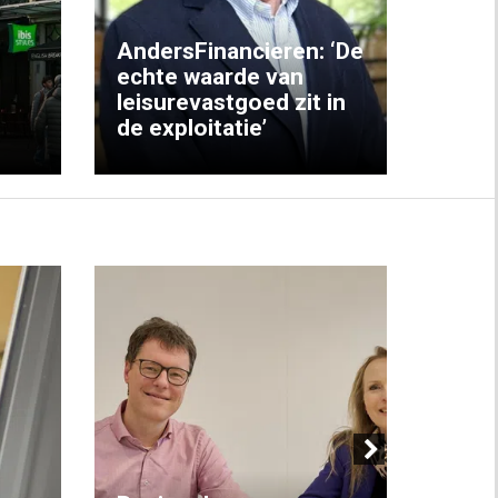
AndersFinancieren: ‘De
echte waarde van
Elke
leisurevastgoed zit in
hote
de exploitatie’
inzic
Next