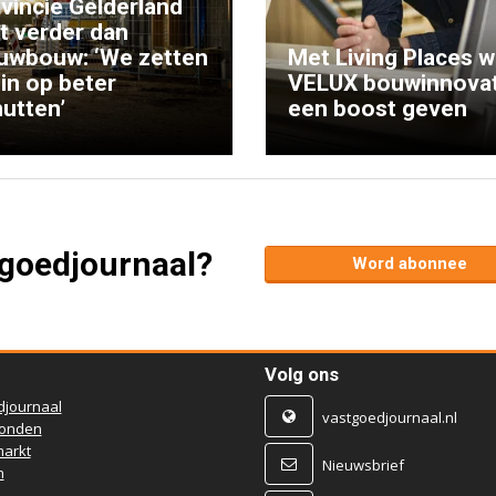
vincie Gelderland
kt verder dan
uwbouw: ‘We zetten
Met Living Places wi
 in op beter
VELUX bouwinnovat
utten’
een boost geven
tgoedjournaal?
Word abonnee
Volg ons
djournaal
vastgoedjournaal.nl
ronden
arkt
Nieuwsbrief
n