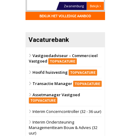
Schiedam
Bekijk
BEKIJK HET VOLLEDIGE AANBOD
22 september 2026
Attractiepark
Oranje
Bekijk
Vacaturebank
28 september 2026
Grootschalig
bedrijventerrein
Vastgoedadviseur – Commercieel
Vastgoed
Schuinesloot
Bekijk
TOPVACATURE
27 augustus 2026
Hoofd huisvesting
TOPVACATURE
Binnenvaartschip
Transactie Manager
TOPVACATURE
Panheel
Bekijk
Assetmanager Vastgoed
17 september 2026
Voormalig
TOPVACATURE
politiebureau
Interim Concerncontroller (32 - 36 uur)
Dordrecht
Bekijk
Interim Ondersteuning
17 september 2026
Managementteam Bouw & Advies (32
Voormalig
uur)
politiebureau