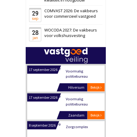
Panheel
Bekijk
COMVAST 2026: De vakbeurs
29
17 september 2026
voor commercieel vastgoed
Voormalig
sep
politiebureau
WOCODA 2027: De vakbeurs
28
Dordrecht
Bekijk
voor volkshuisvesting
jan
17 september 2026
Voormalig
politiebureau
Hilversum
Bekijk
17 september 2026
Voormalig
politiebureau
Zaandam
Bekijk
8 september 2026
Zorgcomplex
Zwanenburg
Bekijk
6 oktober 2026
Transformatieobject