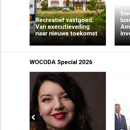
Inv
e
Recreatief vastgoed:
lux
t met
Van executieveiling
Am
naar nieuwe toekomst
inv
WOCODA Special 2026
Previous