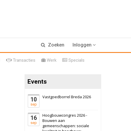
Zaandam
Bekijk
8 september 2026
Zorgcomplex
Zwanenburg
Bekijk
6 oktober 2026
Transformatieobject
Zoeken
Inloggen
Schiedam
Bekijk
l
Transacties
Werk
Specials
22 september 2026
Attractiepark
Events
Oranje
Bekijk
28 september 2026
Grootschalig
Vastgoedborrel Breda 2026
bedrijventerrein
10
sep
Schuinesloot
Bekijk
Hoogbouwcongres 2026 -
16
27 augustus 2026
Binnenvaartschip
Bouwen aan
sep
gemeenschappen: sociale
kwaliteit in hoogbouw