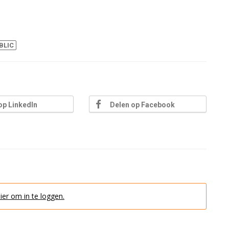
BLIC
op LinkedIn
Delen op Facebook
hier om in te loggen.