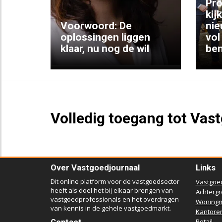
ng:
Pro
kij
Voorwoord: De
nie
ke
oplossingen liggen
vol
klaar, nu nog de wil
ben
Volledig toegang tot Vas
Over Vastgoedjournaal
Links
Dit online platform voor de vastgoedsector
Vastgoe
heeft als doel het bij elkaar brengen van
Achterg
vastgoedprofessionals en het overdragen
Woningm
van kennis in de gehele vastgoedmarkt.
Kantore
Retail