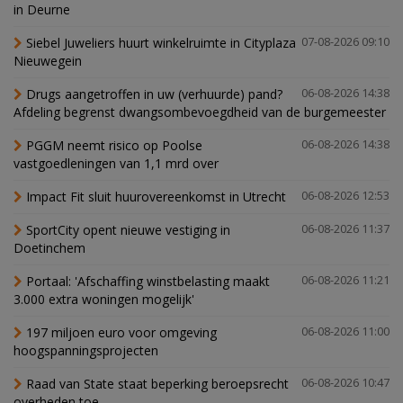
in Deurne
Siebel Juweliers huurt winkelruimte in Cityplaza
07-08-2026 09:10
Nieuwegein
Drugs aangetroffen in uw (verhuurde) pand?
06-08-2026 14:38
Afdeling begrenst dwangsombevoegdheid van de burgemeester
PGGM neemt risico op Poolse
06-08-2026 14:38
vastgoedleningen van 1,1 mrd over
Impact Fit sluit huurovereenkomst in Utrecht
06-08-2026 12:53
SportCity opent nieuwe vestiging in
06-08-2026 11:37
Doetinchem
Portaal: 'Afschaffing winstbelasting maakt
06-08-2026 11:21
3.000 extra woningen mogelijk'
197 miljoen euro voor omgeving
06-08-2026 11:00
hoogspanningsprojecten
Raad van State staat beperking beroepsrecht
06-08-2026 10:47
overheden toe