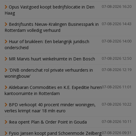
Opus Vastgoed koopt bedrijfslocatie in Den
07-08-2026 16:20
Haag
Bedrijfsunits Nieuw-Kralingen Businesspark in
07-08-2026 14:43
Rotterdam volledig verhuurd
Huur of bruikleen: Een belangrijk juridisch
07-08-2026 14:00
onderscheid
MR Marvis huurt winkelruimte in Den Bosch
07-08-2026 12:50
'DNB onderschat rol private verhuurders in
07-08-2026 12:19
woningbouw'
Aldebaran Commodities en K.E. Expeditie huren
07-08-2026 11:01
kantoorruimte in Rotterdam
BPD verkoopt 40 procent minder woningen,
07-08-2026 10:22
verlies krimpt naar 18 mln euro
Ikea opent Plan & Order Point in Gouda
07-08-2026 10:11
Fysio Jansen koopt pand Schoenmode Zeilberg
07-08-2026 09:31