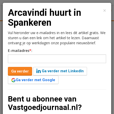
×
Arcavindi huurt in
1
Toggl
Spankeren
tiek
Juridisch | Fiscaal
Transacties
Werk
Specials
Vul hieronder uw e-mailadres in en lees dit artikel gratis. We
sturen u dan een link om het artikel te lezen. Daarnaast
Arcavindi huurt in
ontvang je op werkdagen onze populaire nieuwsbrief.
E-mailadres
*
:
Spankeren
Redactie
24 maart 2026 om 09:38
Ga verder met LinkedIn
Ga verder
5 maanden geleden aangepast
1 minuut leestijd
Ga verder met Google
Arcavindi heeft een bedrijfscomplex van 2.700 m2 in
Spankeren, gemeente Rheden gehuurd.
Bent u abonnee van
Verder lezen?
Vastgoedjournaal.nl?
U kunt het artikel niet volledig lezen omdat u nog