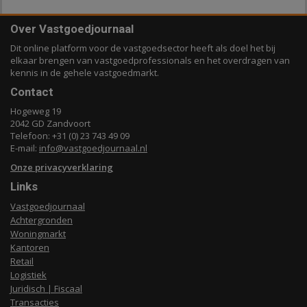
Over Vastgoedjournaal
Dit online platform voor de vastgoedsector heeft als doel het bij
elkaar brengen van vastgoedprofessionals en het overdragen van
kennis in de gehele vastgoedmarkt.
Contact
Hogeweg 19
2042 GD Zandvoort
Telefoon: +31 (0) 23 743 49 09
E-mail:
info@vastgoedjournaal.nl
Onze privacyverklaring
Links
Vastgoedjournaal
Achtergronden
Woningmarkt
Kantoren
Retail
Logistiek
Juridisch | Fiscaal
Transacties