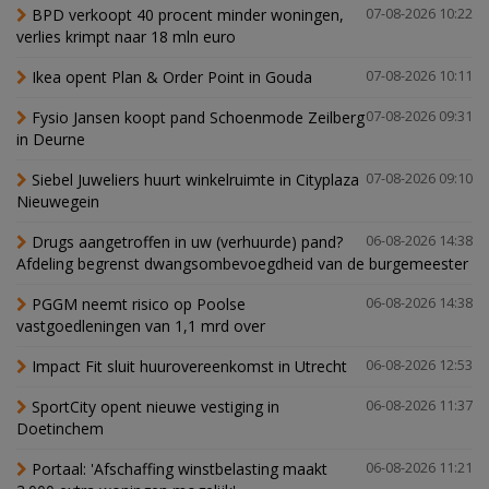
BPD verkoopt 40 procent minder woningen,
07-08-2026 10:22
verlies krimpt naar 18 mln euro
Ikea opent Plan & Order Point in Gouda
07-08-2026 10:11
Fysio Jansen koopt pand Schoenmode Zeilberg
07-08-2026 09:31
in Deurne
Siebel Juweliers huurt winkelruimte in Cityplaza
07-08-2026 09:10
Nieuwegein
Drugs aangetroffen in uw (verhuurde) pand?
06-08-2026 14:38
Afdeling begrenst dwangsombevoegdheid van de burgemeester
PGGM neemt risico op Poolse
06-08-2026 14:38
vastgoedleningen van 1,1 mrd over
Impact Fit sluit huurovereenkomst in Utrecht
06-08-2026 12:53
SportCity opent nieuwe vestiging in
06-08-2026 11:37
Doetinchem
Portaal: 'Afschaffing winstbelasting maakt
06-08-2026 11:21