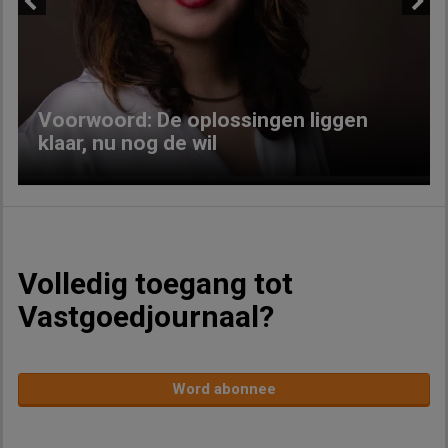
Previous
Next
Voorwoord: De oplossingen liggen
klaar, nu nog de wil
Volledig toegang tot
Vastgoedjournaal?
Word abonnee