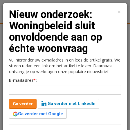
×
Nieuw onderzoek:
1
Toggl
Woningbeleid sluit
Achtergronden
Woningmarkt
Kantore
Nieuws
Uitgelicht
onvoldoende aan op
échte woonvraag
Nieuw onderzoek:
Woningbeleid sluit
Vul hieronder uw e-mailadres in en lees dit artikel gratis. We
sturen u dan een link om het artikel te lezen. Daarnaast
onvoldoende aan op
ontvang je op werkdagen onze populaire nieuwsbrief.
E-mailadres
*
:
échte woonvraag
Redactie
23 maart 2026 om 15:32
Ga verder met LinkedIn
Ga verder
5 maanden geleden aangepast
4 minuten leestijd
Ga verder met Google
Woningbouwbeleid in Nederland sluit nog
onvoldoende aan op hoe woningzoekenden