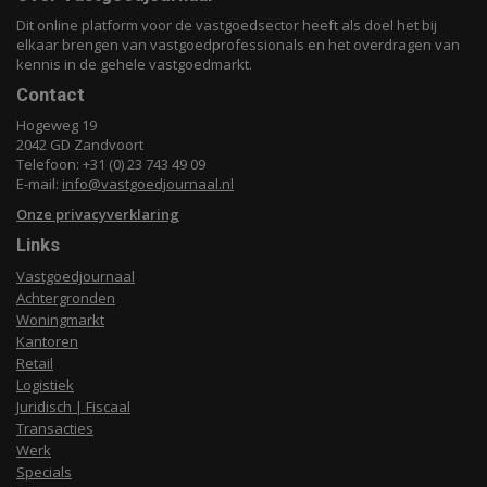
Dit online platform voor de vastgoedsector heeft als doel het bij
elkaar brengen van vastgoedprofessionals en het overdragen van
kennis in de gehele vastgoedmarkt.
Contact
Hogeweg 19
2042 GD Zandvoort
Telefoon: +31 (0) 23 743 49 09
E-mail:
info@vastgoedjournaal.nl
Onze privacyverklaring
Links
Vastgoedjournaal
Achtergronden
Woningmarkt
Kantoren
Retail
Logistiek
Juridisch | Fiscaal
Transacties
Werk
Specials