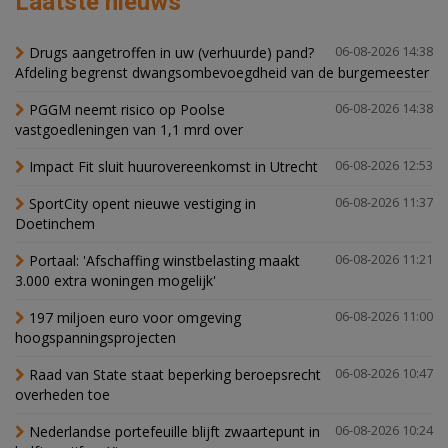
Laatste nieuws
Drugs aangetroffen in uw (verhuurde) pand?
06-08-2026 14:38
Afdeling begrenst dwangsombevoegdheid van de burgemeester
PGGM neemt risico op Poolse
06-08-2026 14:38
vastgoedleningen van 1,1 mrd over
Impact Fit sluit huurovereenkomst in Utrecht
06-08-2026 12:53
SportCity opent nieuwe vestiging in
06-08-2026 11:37
Doetinchem
Portaal: 'Afschaffing winstbelasting maakt
06-08-2026 11:21
3.000 extra woningen mogelijk'
197 miljoen euro voor omgeving
06-08-2026 11:00
hoogspanningsprojecten
Raad van State staat beperking beroepsrecht
06-08-2026 10:47
overheden toe
Nederlandse portefeuille blijft zwaartepunt in
06-08-2026 10:24