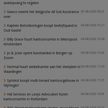
asielopvang te regelen
Sweco neemt het Belgische All Soil Assistance
05-08-2026 09:25
over
Kaptein Betonboringen koopt bedrijfspand in
04-08-2026 15:27
Oud Gastel
Billy Grace huurt kantoorruimte in Metropool
04-08-2026 15:08
Amsterdam
Jo & Josie opent kunstwinkel in Bergen op
04-08-2026 13:42
Zoom
Normal huurt winkelruimte aan het Veerplein in
04-08-2026 11:50
Vlaardingen
SynVest koopt multi-tenant kantoorgebouw in
04-08-2026 11:25
Nijmegen
Hal Services en Lexys Advocaten huren
04-08-2026 10:45
kantoorruimte in Rotterdam
ING: Woningopleveringen stijgen, maar blijven
04-08-2026 10:13