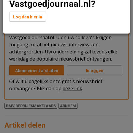
Vastgoedjournaal.nl?
Verder lezen?
Log dan hier in
U kunt het artikel niet volledig lezen omdat u nog
niet bent ingelogd. Log in of word abonnee van
Vastgoedjournaal.nl. U en uw collega's krijgen
toegang tot al het nieuws, interviews en
achtergronden. Uw onderneming zal tevens elke
werkdag de populaire nieuwsbrief ontvangen.
Abonnement afsluiten
Inloggen
Of wilt u dagelijks onze gratis nieuwsbrief
ontvangen? Klik dan op
deze link
.
BMV BEDRIJFSMAKELAARS
ARNHEM
Artikel delen