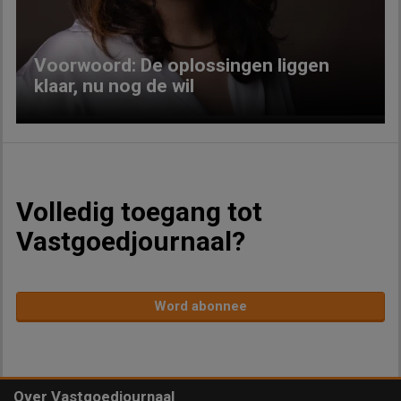
Voorwoord: De oplossingen liggen
klaar, nu nog de wil
Volledig toegang tot
Vastgoedjournaal?
Word abonnee
Over Vastgoedjournaal