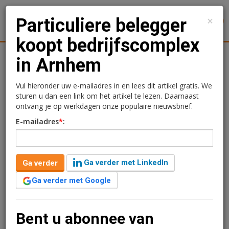
×
Particuliere belegger
1
Toggl
koopt bedrijfscomplex
tiek
Juridisch | Fiscaal
Transacties
Werk
Specials
in Arnhem
Particuliere belegger
Vul hieronder uw e-mailadres in en lees dit artikel gratis. We
sturen u dan een link om het artikel te lezen. Daarnaast
koopt bedrijfscomplex in
ontvang je op werkdagen onze populaire nieuwsbrief.
E-mailadres
*
:
Arnhem
Redactie
23 maart 2026 om 10:36
Ga verder met LinkedIn
Ga verder
1 minuut leestijd
Ga verder met Google
Het bedrijfscomplex aan de Delta 100 in Arnhem is
verkocht aan een particuliere belegger. Het object
omvat 4.700 m2, bestaande uit showroomruimte,
Bent u abonnee van
kantoorruimte en een bedrijfshal.