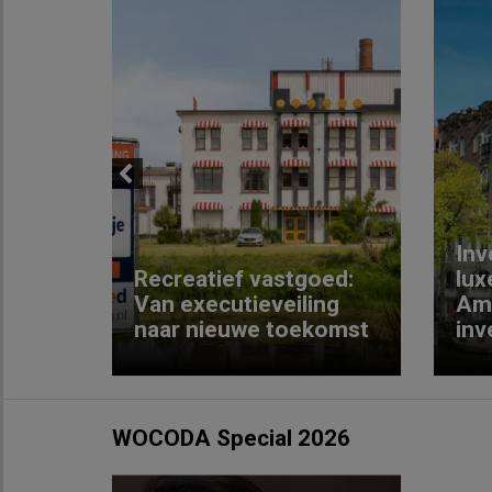
Previous
Inv
e
Recreatief vastgoed:
lux
t met
Van executieveiling
Am
naar nieuwe toekomst
inv
WOCODA Special 2026