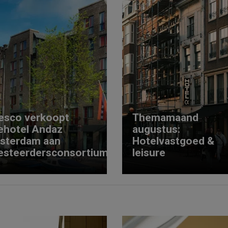
esco verkoopt
Themamaand
ehotel Andaz
augustus:
sterdam aan
Hotelvastgoed &
esteerdersconsortium
leisure