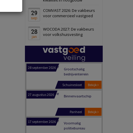
Schiedam
Bekijk
COMVAST 2026: De vakbeurs
29
22 september 2026
Attractiepark
voor commercieel vastgoed
sep
WOCODA 2027: De vakbeurs
28
Oranje
Bekijk
voor volkshuisvesting
jan
28 september 2026
Grootschalig
bedrijventerrein
Schuinesloot
Bekijk
27 augustus 2026
Binnenvaartschip
Panheel
Bekijk
17 september 2026
Voormalig
politiebureau
Dordrecht
Bekijk
17 september 2026
Voormalig
politiebureau