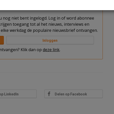
t u nog niet bent ingelogd. Log in of word abonnee
rijgen toegang tot al het nieuws, interviews en
elke werkdag de populaire nieuwsbrief ontvangen.
Inloggen
 ontvangen? Klik dan op
deze link
.
op LinkedIn
Delen op Facebook