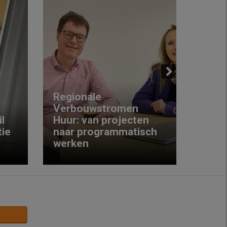
Next
Regionale
Verbouwstromen
‘We w
l
Huur: van projecten
koop
ie
naar programmatisch
gewo
werken
krijg