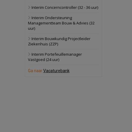
Interim Concerncontroller (32 - 36 uur)
Schuinesloot
Bekijk
Interim Ondersteuning
27 augustus 2026
Binnenvaartschip
Managementteam Bouw & Advies (32
uur)
Panheel
Bekijk
Interim Bouwkundig Projectleider
Ziekenhuis (ZZP)
17 september 2026
Voormalig
politiebureau
Interim Portefeuillemanager
Vastgoed (24 uur)
Dordrecht
Bekijk
Ga naar
Vacaturebank
17 september 2026
Voormalig
politiebureau
Hilversum
Bekijk
17 september 2026
Voormalig
politiebureau
Zaandam
Bekijk
8 september 2026
Zorgcomplex