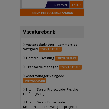
Hilversum
Bekijk
17 september 2026
BEKIJK HET VOLLEDIGE AANBOD
Voormalig
politiebureau
Zaandam
Bekijk
Vacaturebank
8 september 2026
Zorgcomplex
Vastgoedadviseur – Commercieel
Vastgoed
Zwanenburg
Bekijk
TOPVACATURE
6 oktober 2026
Hoofd huisvesting
Transformatieobject
TOPVACATURE
Transactie Manager
TOPVACATURE
Schiedam
Bekijk
Assetmanager Vastgoed
22 september 2026
Attractiepark
TOPVACATURE
Interim Senior Projectleider Fysieke
Leefomgeving
Oranje
Bekijk
28 september 2026
Interim Senior Projectleider
Grootschalig
Maatschappelijke Vastgoedprojecten
bedrijventerrein