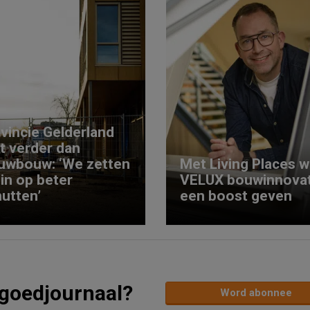
vincie Gelderland
kt verder dan
uwbouw: ‘We zetten
Met Living Places wi
 in op beter
VELUX bouwinnovat
utten’
een boost geven
tgoedjournaal?
Word abonnee