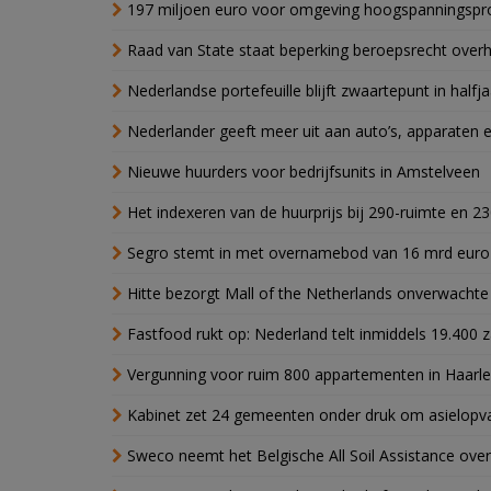
197 miljoen euro voor omgeving hoogspanningspr
Raad van State staat beperking beroepsrecht over
Nederlandse portefeuille blijft zwaartepunt in halfja
Nederlander geeft meer uit aan auto’s, apparaten 
Nieuwe huurders voor bedrijfsunits in Amstelveen
Het indexeren van de huurprijs bij 290-ruimte en 2
Segro stemt in met overnamebod van 16 mrd euro
Hitte bezorgt Mall of the Netherlands onverwacht
Fastfood rukt op: Nederland telt inmiddels 19.400 
Vergunning voor ruim 800 appartementen in Haarlem
Kabinet zet 24 gemeenten onder druk om asielopva
Sweco neemt het Belgische All Soil Assistance over