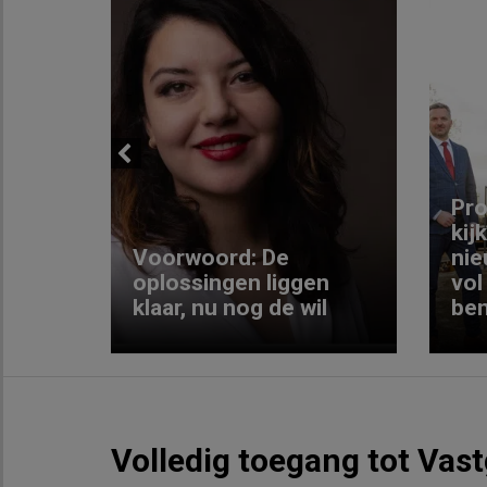
Previous
ng:
Pro
kij
Voorwoord: De
nie
ke
oplossingen liggen
vol
klaar, nu nog de wil
ben
Volledig toegang tot Vas