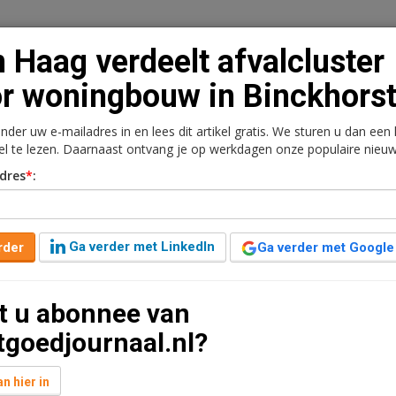
 Haag verdeelt afvalcluster
r woningbouw in Binckhors
onder uw e-mailadres in en lees dit artikel gratis. We sturen u dan een
n
Vacaturebank
Contact
Abonnementen
kel te lezen. Daarnaast ontvang je op werkdagen onze populaire nieuw
dres
*
:
rkt
Kantoren
Retail
Logistiek
Juridisch | Fiscaa
alcluster voor
Ga verder met LinkedIn
rder
Ga verder met Google
horst
t u abonnee van
anden geleden aangepast
3 minuten leestijd
tgoedjournaal.nl?
rplaatsing van de afvalbedrijven op de Binckhorst,
 woningen moeten komen.
n hier in