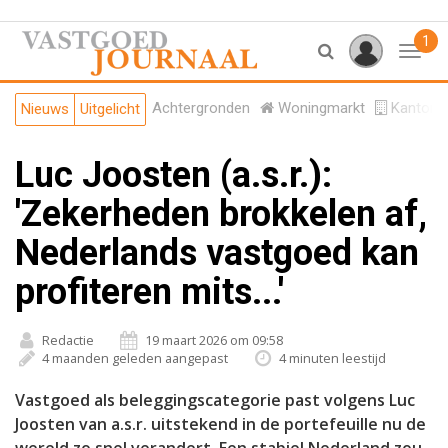
1
Toggl
Achtergronden
Woningmarkt
Kantore
Nieuws
Uitgelicht
Luc Joosten (a.s.r.):
'Zekerheden brokkelen af,
Nederlands vastgoed kan
profiteren mits...'
Redactie
19 maart 2026 om 09:58
4 maanden geleden aangepast
4 minuten leestijd
Vastgoed als beleggingscategorie past volgens Luc
Joosten van a.s.r. uitstekend in de portefeuille nu de