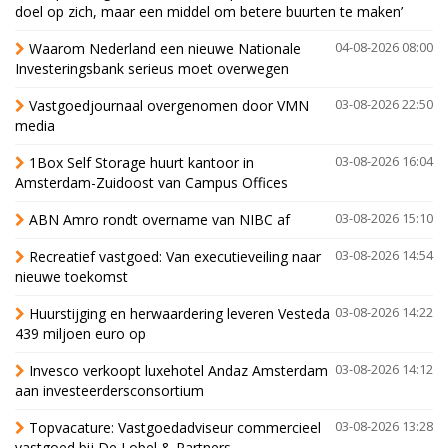
doel op zich, maar een middel om betere buurten te maken’
Waarom Nederland een nieuwe Nationale
04-08-2026 08:00
Investeringsbank serieus moet overwegen
Vastgoedjournaal overgenomen door VMN
03-08-2026 22:50
media
1Box Self Storage huurt kantoor in
03-08-2026 16:04
Amsterdam-Zuidoost van Campus Offices
ABN Amro rondt overname van NIBC af
03-08-2026 15:10
Recreatief vastgoed: Van executieveiling naar
03-08-2026 14:54
nieuwe toekomst
Huurstijging en herwaardering leveren Vesteda
03-08-2026 14:22
439 miljoen euro op
Invesco verkoopt luxehotel Andaz Amsterdam
03-08-2026 14:12
aan investeerdersconsortium
Topvacature: Vastgoedadviseur commercieel
03-08-2026 13:28
vastgoed bij De Lobel & Partners