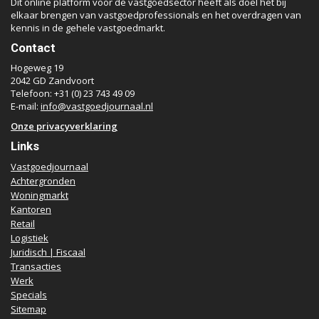
Dit online platform voor de vastgoedsector heeft als doel het bij
elkaar brengen van vastgoedprofessionals en het overdragen van
kennis in de gehele vastgoedmarkt.
Contact
Hogeweg 19
2042 GD Zandvoort
Telefoon: +31 (0) 23 743 49 09
E-mail:
info@vastgoedjournaal.nl
Onze privacyverklaring
Links
Vastgoedjournaal
Achtergronden
Woningmarkt
Kantoren
Retail
Logistiek
Juridisch | Fiscaal
Transacties
Werk
Specials
Sitemap