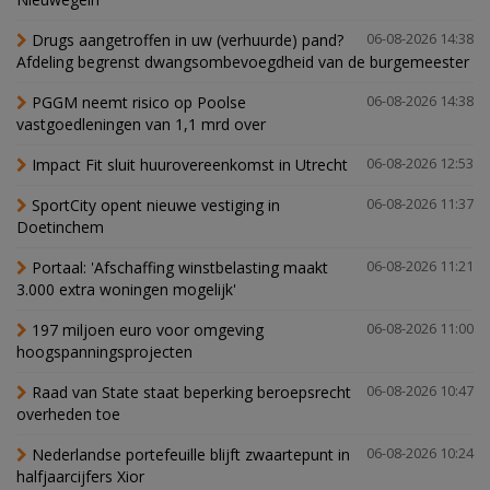
Drugs aangetroffen in uw (verhuurde) pand?
06-08-2026 14:38
Afdeling begrenst dwangsombevoegdheid van de burgemeester
PGGM neemt risico op Poolse
06-08-2026 14:38
vastgoedleningen van 1,1 mrd over
Impact Fit sluit huurovereenkomst in Utrecht
06-08-2026 12:53
SportCity opent nieuwe vestiging in
06-08-2026 11:37
Doetinchem
Portaal: 'Afschaffing winstbelasting maakt
06-08-2026 11:21
3.000 extra woningen mogelijk'
197 miljoen euro voor omgeving
06-08-2026 11:00
hoogspanningsprojecten
Raad van State staat beperking beroepsrecht
06-08-2026 10:47
overheden toe
Nederlandse portefeuille blijft zwaartepunt in
06-08-2026 10:24
halfjaarcijfers Xior