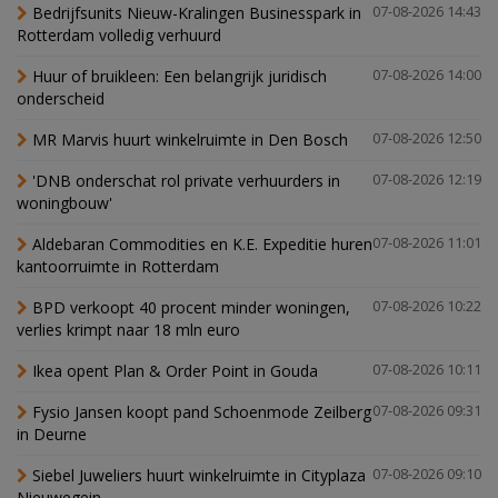
Bedrijfsunits Nieuw-Kralingen Businesspark in
07-08-2026 14:43
Rotterdam volledig verhuurd
Huur of bruikleen: Een belangrijk juridisch
07-08-2026 14:00
onderscheid
MR Marvis huurt winkelruimte in Den Bosch
07-08-2026 12:50
'DNB onderschat rol private verhuurders in
07-08-2026 12:19
woningbouw'
Aldebaran Commodities en K.E. Expeditie huren
07-08-2026 11:01
kantoorruimte in Rotterdam
BPD verkoopt 40 procent minder woningen,
07-08-2026 10:22
verlies krimpt naar 18 mln euro
Ikea opent Plan & Order Point in Gouda
07-08-2026 10:11
Fysio Jansen koopt pand Schoenmode Zeilberg
07-08-2026 09:31
in Deurne
Siebel Juweliers huurt winkelruimte in Cityplaza
07-08-2026 09:10
Nieuwegein