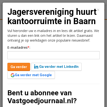
×
Jagersvereniging huurt
1
Toggl
kantoorruimte in Baarn
tiek
Juridisch | Fiscaal
Transacties
Werk
Specials
Vul hieronder uw e-mailadres in en lees dit artikel gratis. We
sturen u dan een link om het artikel te lezen. Daarnaast
Jagersvereniging huurt
ontvang je op werkdagen onze populaire nieuwsbrief.
E-mailadres
*
:
kantoorruimte in Baarn
Redactie
16 maart 2026 om 10:57
Ga verder met LinkedIn
Ga verder
1 minuut leestijd
Ga verder met Google
De Koninklijke Nederlandse Jagersvereniging heeft 514
m2 kantoorruimte gehuurd in de kantoorvilla
‘Parkstaete’ aan de Amalialaan 41 in Baarn.
Bent u abonnee van
Vastgoedjournaal.nl?
Verder lezen?