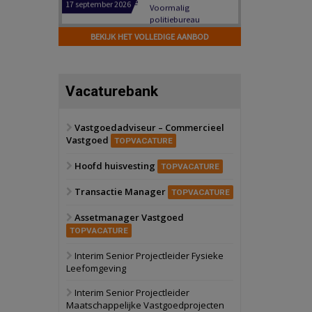
Hilversum
Bekijk
17 september 2026
BEKIJK HET VOLLEDIGE AANBOD
Voormalig
politiebureau
Zaandam
Bekijk
Vacaturebank
8 september 2026
Zorgcomplex
Vastgoedadviseur – Commercieel
Vastgoed
Zwanenburg
Bekijk
TOPVACATURE
6 oktober 2026
Hoofd huisvesting
Transformatieobject
TOPVACATURE
Transactie Manager
TOPVACATURE
Schiedam
Bekijk
Assetmanager Vastgoed
22 september 2026
Attractiepark
TOPVACATURE
Interim Senior Projectleider Fysieke
Leefomgeving
Oranje
Bekijk
28 september 2026
Interim Senior Projectleider
Grootschalig
Maatschappelijke Vastgoedprojecten
bedrijventerrein