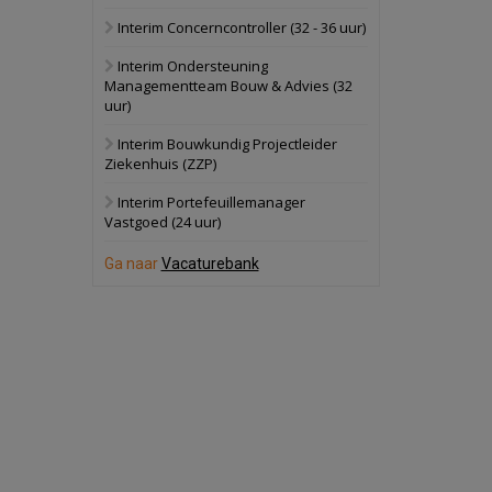
Interim Concerncontroller (32 - 36 uur)
Schuinesloot
Bekijk
Interim Ondersteuning
27 augustus 2026
Binnenvaartschip
Managementteam Bouw & Advies (32
uur)
Panheel
Bekijk
Interim Bouwkundig Projectleider
Ziekenhuis (ZZP)
17 september 2026
Voormalig
politiebureau
Interim Portefeuillemanager
Vastgoed (24 uur)
Dordrecht
Bekijk
Ga naar
Vacaturebank
17 september 2026
Voormalig
politiebureau
Hilversum
Bekijk
17 september 2026
Voormalig
politiebureau
Zaandam
Bekijk
8 september 2026
Zorgcomplex