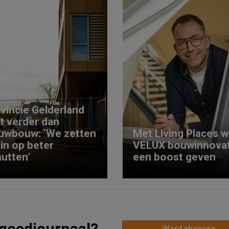
vincie Gelderland
kt verder dan
uwbouw: ‘We zetten
Met Living Places wi
 in op beter
VELUX bouwinnovat
utten’
een boost geven
tgoedjournaal?
Word abonnee