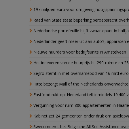
197 miljoen euro voor omgeving hoogspanningspr
Raad van State staat beperking beroepsrecht over
Nederlandse portefeuille blijft zwaartepunt in halfja
Nederlander geeft meer uit aan auto’s, apparaten 
Nieuwe huurders voor bedrijfsunits in Amstelveen
Het indexeren van de huurprijs bij 290-ruimte en 2
Segro stemt in met overnamebod van 16 mrd euro
Hitte bezorgt Mall of the Netherlands onverwacht
Fastfood rukt op: Nederland telt inmiddels 19.400 
Vergunning voor ruim 800 appartementen in Haarlem
Kabinet zet 24 gemeenten onder druk om asielopva
Sweco neemt het Belgische All Soil Assistance over