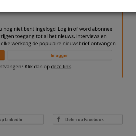
t u nog niet bent ingelogd. Log in of word abonnee
rijgen toegang tot al het nieuws, interviews en
elke werkdag de populaire nieuwsbrief ontvangen.
Inloggen
 ontvangen? Klik dan op
deze link
.
op LinkedIn
Delen op Facebook