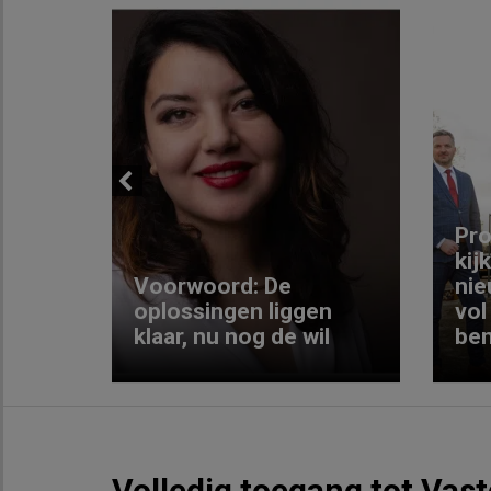
Previous
ng:
Pro
kij
Voorwoord: De
nie
ke
oplossingen liggen
vol
klaar, nu nog de wil
ben
Volledig toegang tot Vas