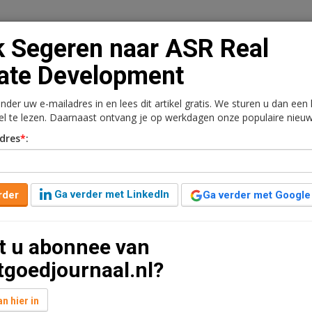
k Segeren naar ASR Real
ate Development
onder uw e-mailadres in en lees dit artikel gratis. We sturen u dan een
n
Vacaturebank
Contact
Abonnementen
kel te lezen. Daarnaast ontvang je op werkdagen onze populaire nieuw
dres
*
:
rkt
Kantoren
Retail
Logistiek
Juridisch | Fiscaa
R Real Estate
Ga verder met LinkedIn
rder
Ga verder met Google
t u abonnee van
ut leestijd
tgoedjournaal.nl?
te bij G&S en Kondor Wessels Vastgoed, maakt Erik
 Estate Development. Daar start hij als
n hier in