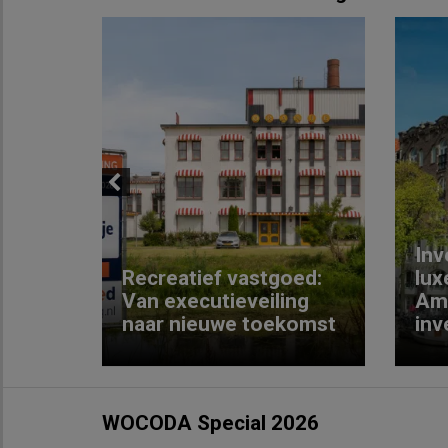
Previous
Inv
e
Recreatief vastgoed:
lux
t met
Van executieveiling
Am
naar nieuwe toekomst
inv
WOCODA Special 2026