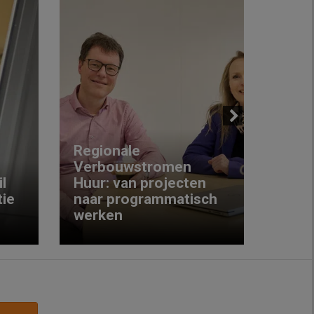
Next
Regionale
Verbouwstromen
‘We w
l
Huur: van projecten
koop
ie
naar programmatisch
gewo
werken
krijg