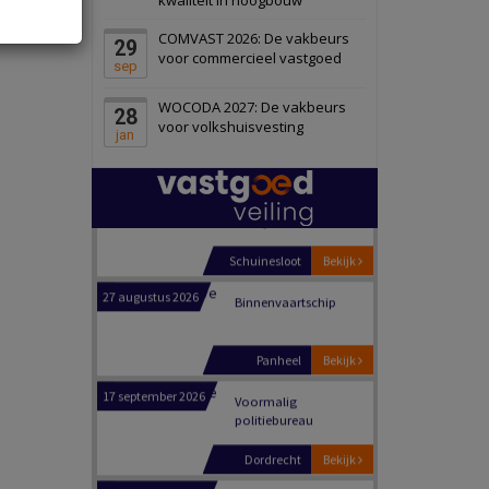
Schiedam
Bekijk
COMVAST 2026: De vakbeurs
29
22 september 2026
Attractiepark
voor commercieel vastgoed
sep
WOCODA 2027: De vakbeurs
28
Oranje
Bekijk
voor volkshuisvesting
jan
28 september 2026
Grootschalig
bedrijventerrein
Schuinesloot
Bekijk
27 augustus 2026
Binnenvaartschip
Panheel
Bekijk
17 september 2026
Voormalig
politiebureau
Dordrecht
Bekijk
17 september 2026
Voormalig
politiebureau