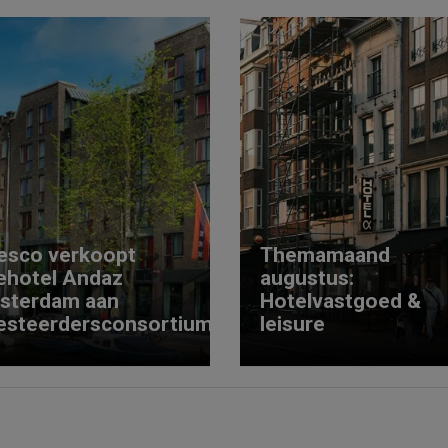
esco verkoopt
Themamaand
ehotel Andaz
augustus:
sterdam aan
Hotelvastgoed &
esteerdersconsortium
leisure