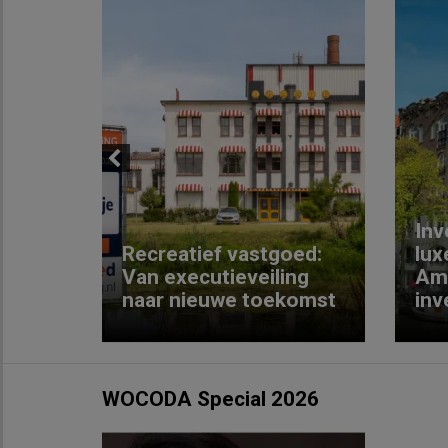
Previous
Inv
e
Recreatief vastgoed:
lux
t met
Van executieveiling
Am
naar nieuwe toekomst
inv
WOCODA Special 2026