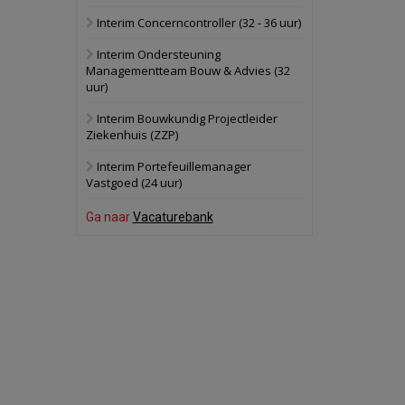
Interim Concerncontroller (32 - 36 uur)
Schuinesloot
Bekijk
Interim Ondersteuning
27 augustus 2026
Binnenvaartschip
Managementteam Bouw & Advies (32
uur)
Panheel
Bekijk
Interim Bouwkundig Projectleider
Ziekenhuis (ZZP)
17 september 2026
Voormalig
politiebureau
Interim Portefeuillemanager
Vastgoed (24 uur)
Dordrecht
Bekijk
Ga naar
Vacaturebank
17 september 2026
Voormalig
politiebureau
Hilversum
Bekijk
17 september 2026
Voormalig
politiebureau
Zaandam
Bekijk
8 september 2026
Zorgcomplex