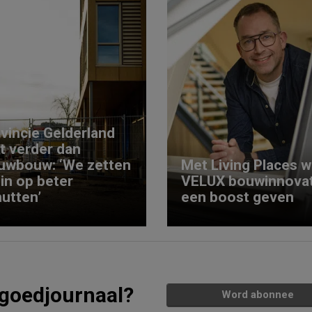
vincie Gelderland
kt verder dan
uwbouw: ‘We zetten
Met Living Places wi
 in op beter
VELUX bouwinnovat
utten’
een boost geven
tgoedjournaal?
Word abonnee