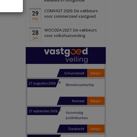
Schiedam
Bekijk
COMVAST 2026: De vakbeurs
29
22 september 2026
Attractiepark
voor commercieel vastgoed
sep
WOCODA 2027: De vakbeurs
28
Oranje
Bekijk
voor volkshuisvesting
jan
28 september 2026
Grootschalig
bedrijventerrein
Schuinesloot
Bekijk
27 augustus 2026
Binnenvaartschip
Panheel
Bekijk
17 september 2026
Voormalig
politiebureau
Dordrecht
Bekijk
17 september 2026
Voormalig
politiebureau