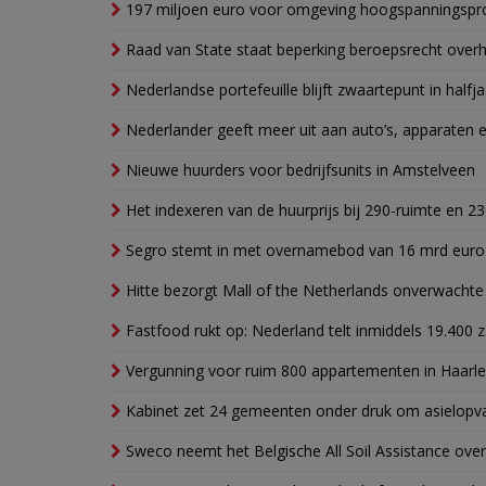
197 miljoen euro voor omgeving hoogspanningspr
Raad van State staat beperking beroepsrecht over
Nederlandse portefeuille blijft zwaartepunt in halfja
Nederlander geeft meer uit aan auto’s, apparaten 
Nieuwe huurders voor bedrijfsunits in Amstelveen
Het indexeren van de huurprijs bij 290-ruimte en 2
Segro stemt in met overnamebod van 16 mrd euro
Hitte bezorgt Mall of the Netherlands onverwacht
Fastfood rukt op: Nederland telt inmiddels 19.400 
Vergunning voor ruim 800 appartementen in Haarlem
Kabinet zet 24 gemeenten onder druk om asielopva
Sweco neemt het Belgische All Soil Assistance over