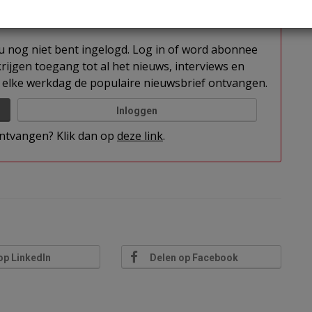
t u nog niet bent ingelogd. Log in of word abonnee
rijgen toegang tot al het nieuws, interviews en
elke werkdag de populaire nieuwsbrief ontvangen.
Inloggen
 ontvangen? Klik dan op
deze link
.
op LinkedIn
Delen op Facebook