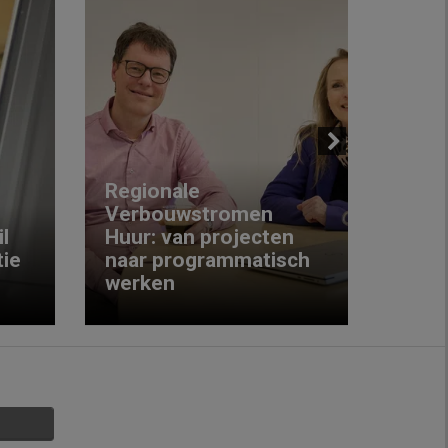
Next
Regionale
Verbouwstromen
‘We w
l
Huur: van projecten
koop
ie
naar programmatisch
gewo
werken
krijg