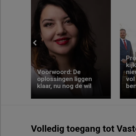
Previous
ng:
Pro
kij
Voorwoord: De
nie
ke
oplossingen liggen
vol
klaar, nu nog de wil
ben
Volledig toegang tot Vas