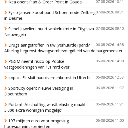
Ikea opent Plan & Order Point in Gouda
07-08-2026 10:11
Fysio Jansen koopt pand Schoenmode Zeilberg
07-08-2026 09:31
in Deurne
Siebel Juweliers huurt winkelruimte in Cityplaza
07-08-2026 09:10
Nieuwegein
Drugs aangetroffen in uw (verhuurde) pand?
06-08-2026 14:38
Afdeling begrenst dwangsombevoegdheid van de burgemeester
PGGM neemt risico op Poolse
06-08-2026 14:38
vastgoedleningen van 1,1 mrd over
Impact Fit sluit huurovereenkomst in Utrecht
06-08-2026 12:53
SportCity opent nieuwe vestiging in
06-08-2026 11:37
Doetinchem
Portaal: 'Afschaffing winstbelasting maakt
06-08-2026 11:21
3.000 extra woningen mogelijk'
197 miljoen euro voor omgeving
06-08-2026 11:00
hoogspanningsprojecten