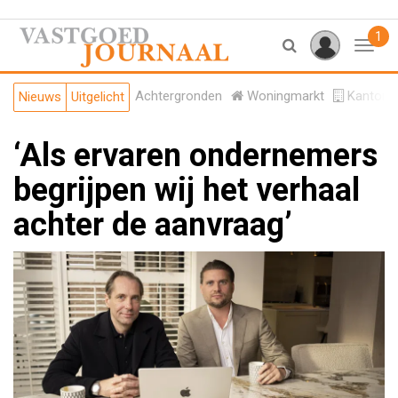
1
Toggl
Achtergronden
Woningmarkt
Kantore
Nieuws
Uitgelicht
‘Als ervaren ondernemers
begrijpen wij het verhaal
achter de aanvraag’