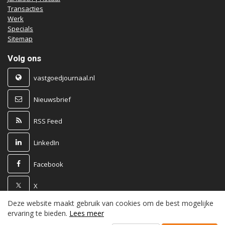
Transacties
Werk
Specials
Sitemap
Volg ons
vastgoedjournaal.nl
Nieuwsbrief
RSS Feed
LinkedIn
Facebook
X
Deze website maakt gebruik van cookies om de best mogelijke
Powered by
ervaring te bieden.
Lees meer