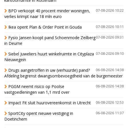
kantoorruimte in Rotterdam
BPD verkoopt 40 procent minder woningen,
07-08-2026 10:22
verlies krimpt naar 18 mln euro
Ikea opent Plan & Order Point in Gouda
07-08-2026 10:11
Fysio Jansen koopt pand Schoenmode Zeilberg
07-08-2026 09:31
in Deurne
Siebel Juweliers huurt winkelruimte in Cityplaza
07-08-2026 09:10
Nieuwegein
Drugs aangetroffen in uw (verhuurde) pand?
06-08-2026 14:38
Afdeling begrenst dwangsombevoegdheid van de burgemeester
PGGM neemt risico op Poolse
06-08-2026 14:38
vastgoedleningen van 1,1 mrd over
Impact Fit sluit huurovereenkomst in Utrecht
06-08-2026 12:53
SportCity opent nieuwe vestiging in
06-08-2026 11:37
Doetinchem