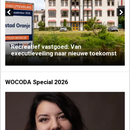
Previous
Next
Recreatief vastgoed: Van
executieveiling naar nieuwe toekomst
WOCODA Special 2026