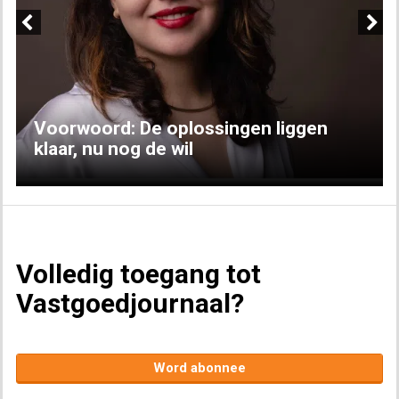
Previous
Next
Voorwoord: De oplossingen liggen
klaar, nu nog de wil
Volledig toegang tot
Vastgoedjournaal?
Word abonnee