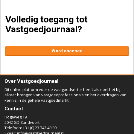
Volledig toegang tot
Vastgoedjournaal?
Word abonnee
Over Vastgoedjournaal
Dit online platform voor de vastgoedsector heeft als doel het bij
elkaar brengen van vastgoedprofessionals en het overdragen van
kennis in de gehele vastgoedmarkt.
Contact
Hogeweg 19
2042 GD Zandvoort
Telefoon: +31 (0) 23 743 49 09
E-mail:
info@vastgoedjournaal.nl