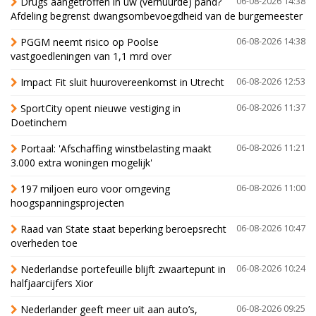
Drugs aangetroffen in uw (verhuurde) pand?
06-08-2026 14:38
Afdeling begrenst dwangsombevoegdheid van de burgemeester
PGGM neemt risico op Poolse
06-08-2026 14:38
vastgoedleningen van 1,1 mrd over
Impact Fit sluit huurovereenkomst in Utrecht
06-08-2026 12:53
SportCity opent nieuwe vestiging in
06-08-2026 11:37
Doetinchem
Portaal: 'Afschaffing winstbelasting maakt
06-08-2026 11:21
3.000 extra woningen mogelijk'
197 miljoen euro voor omgeving
06-08-2026 11:00
hoogspanningsprojecten
Raad van State staat beperking beroepsrecht
06-08-2026 10:47
overheden toe
Nederlandse portefeuille blijft zwaartepunt in
06-08-2026 10:24
halfjaarcijfers Xior
Nederlander geeft meer uit aan auto’s,
06-08-2026 09:25