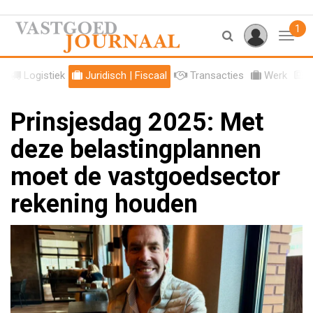
1
Toggl
l
Logistiek
Juridisch | Fiscaal
Transacties
Werk
S
Prinsjesdag 2025: Met
deze belastingplannen
moet de vastgoedsector
rekening houden