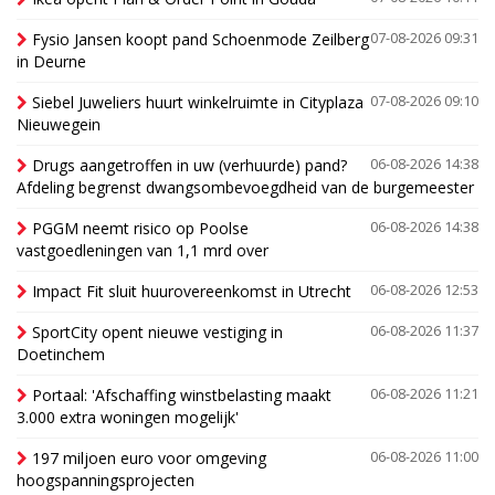
Fysio Jansen koopt pand Schoenmode Zeilberg
07-08-2026 09:31
in Deurne
Siebel Juweliers huurt winkelruimte in Cityplaza
07-08-2026 09:10
Nieuwegein
Drugs aangetroffen in uw (verhuurde) pand?
06-08-2026 14:38
Afdeling begrenst dwangsombevoegdheid van de burgemeester
PGGM neemt risico op Poolse
06-08-2026 14:38
vastgoedleningen van 1,1 mrd over
Impact Fit sluit huurovereenkomst in Utrecht
06-08-2026 12:53
SportCity opent nieuwe vestiging in
06-08-2026 11:37
Doetinchem
Portaal: 'Afschaffing winstbelasting maakt
06-08-2026 11:21
3.000 extra woningen mogelijk'
197 miljoen euro voor omgeving
06-08-2026 11:00
hoogspanningsprojecten