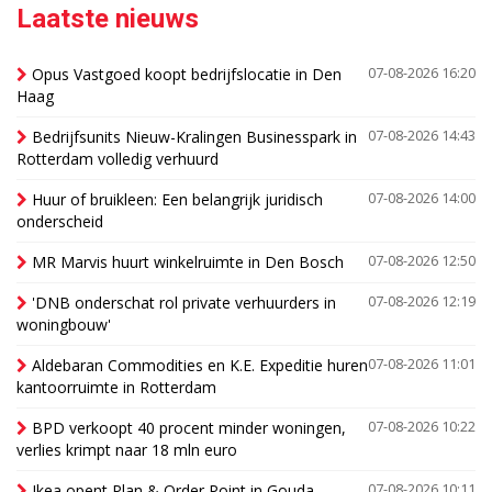
Laatste nieuws
Opus Vastgoed koopt bedrijfslocatie in Den
07-08-2026 16:20
Haag
Bedrijfsunits Nieuw-Kralingen Businesspark in
07-08-2026 14:43
Rotterdam volledig verhuurd
Huur of bruikleen: Een belangrijk juridisch
07-08-2026 14:00
onderscheid
MR Marvis huurt winkelruimte in Den Bosch
07-08-2026 12:50
'DNB onderschat rol private verhuurders in
07-08-2026 12:19
woningbouw'
Aldebaran Commodities en K.E. Expeditie huren
07-08-2026 11:01
kantoorruimte in Rotterdam
BPD verkoopt 40 procent minder woningen,
07-08-2026 10:22
verlies krimpt naar 18 mln euro
Ikea opent Plan & Order Point in Gouda
07-08-2026 10:11