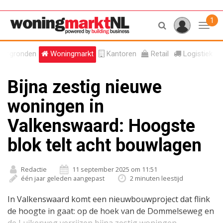
1
Toggl
tergronden
Woningmarkt
Kantoren
Retail
Logistiek
Bijna zestig nieuwe
woningen in
Valkenswaard: Hoogste
blok telt acht bouwlagen
Redactie
11 september 2025 om 11:51
één jaar geleden aangepast
2 minuten leestijd
In Valkenswaard komt een nieuwbouwproject dat flink
de hoogte in gaat: op de hoek van de Dommelseweg en