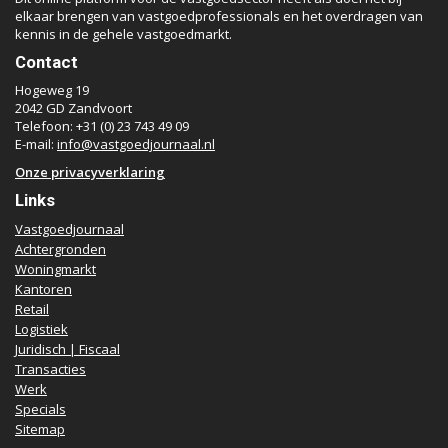
elkaar brengen van vastgoedprofessionals en het overdragen van
kennis in de gehele vastgoedmarkt.
Contact
Hogeweg 19
2042 GD Zandvoort
Telefoon: +31 (0) 23 743 49 09
E-mail:
info@vastgoedjournaal.nl
Onze privacyverklaring
Links
Vastgoedjournaal
Achtergronden
Woningmarkt
Kantoren
Retail
Logistiek
Juridisch | Fiscaal
Transacties
Werk
Specials
Sitemap