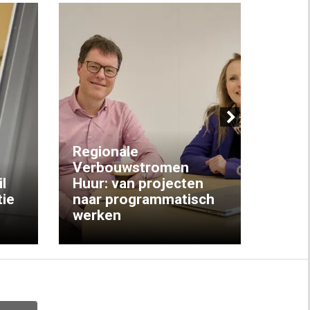
Next
Regionale
Verbouwstromen
‘We w
l
Huur: van projecten
koop
ie
naar programmatisch
gewo
werken
krijg