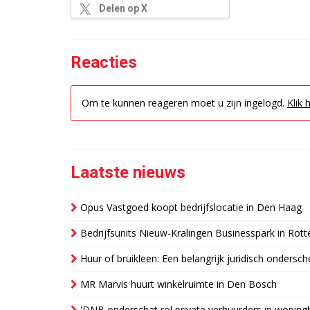
Delen op X
Reacties
Om te kunnen reageren moet u zijn ingelogd.
Klik 
Laatste nieuws
Opus Vastgoed koopt bedrijfslocatie in Den Haag
Bedrijfsunits Nieuw-Kralingen Businesspark in Rott
Huur of bruikleen: Een belangrijk juridisch ondersch
MR Marvis huurt winkelruimte in Den Bosch
'DNB onderschat rol private verhuurders in wonin