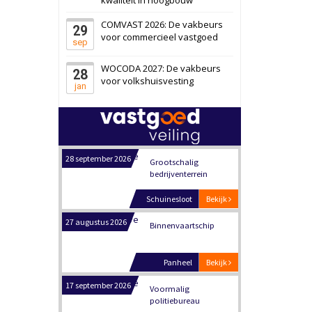
Schiedam
Bekijk
COMVAST 2026: De vakbeurs
29
22 september 2026
Attractiepark
voor commercieel vastgoed
sep
WOCODA 2027: De vakbeurs
28
Oranje
Bekijk
voor volkshuisvesting
jan
28 september 2026
Grootschalig
bedrijventerrein
Schuinesloot
Bekijk
27 augustus 2026
Binnenvaartschip
Panheel
Bekijk
17 september 2026
Voormalig
politiebureau
Dordrecht
Bekijk
17 september 2026
Voormalig
politiebureau