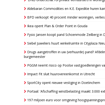
Aldebaran Commodities en K.E. Expeditie huren ka
BPD verkoopt 40 procent minder woningen, verlies
Ikea opent Plan & Order Point in Gouda
Fysio Jansen koopt pand Schoenmode Zeilberg in 
Siebel Juweliers huurt winkelruimte in Cityplaza Ni
Drugs aangetroffen in uw (verhuurde) pand? Afde
burgemeester
PGGM neemt risico op Poolse vastgoedleningen va
Impact Fit sluit huurovereenkomst in Utrecht
SportCity opent nieuwe vestiging in Doetinchem
Portaal: 'Afschaffing winstbelasting maakt 3.000 e
197 miljoen euro voor omgeving hoogspanningspr