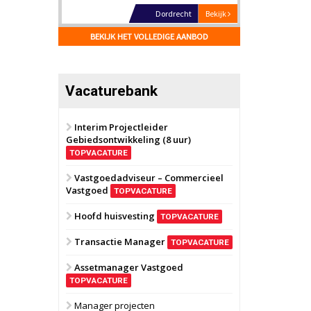
Hilversum
Bekijk
17 september 2026
BEKIJK HET VOLLEDIGE AANBOD
Voormalig
politiebureau
Zaandam
Bekijk
Vacaturebank
8 september 2026
Zorgcomplex
Interim Projectleider
Gebiedsontwikkeling (8 uur)
Zwanenburg
Bekijk
TOPVACATURE
6 oktober 2026
Transformatieobject
Vastgoedadviseur – Commercieel
Vastgoed
TOPVACATURE
Schiedam
Bekijk
Hoofd huisvesting
TOPVACATURE
22 september 2026
Attractiepark
Transactie Manager
TOPVACATURE
Assetmanager Vastgoed
Oranje
Bekijk
TOPVACATURE
28 september 2026
Grootschalig
Manager projecten
bedrijventerrein