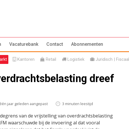
n
Vacaturebank
Contact
Abonnementen
rkt
Kantoren
Retail
Logistiek
Juridisch | Fiscaa
overdrachtsbelasting dreef
één jaar geleden aangepast
3 minuten leestijd
grens van de vrijstelling van overdrachtsbelasting
 AFM waarschuwde bij de invoering al dat vooral