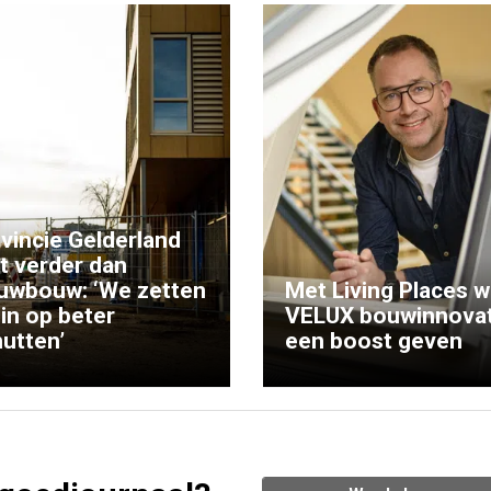
vincie Gelderland
kt verder dan
uwbouw: ‘We zetten
Met Living Places wi
 in op beter
VELUX bouwinnovat
utten’
een boost geven