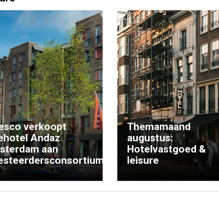
esco verkoopt
Themamaand
ehotel Andaz
augustus:
sterdam aan
Hotelvastgoed &
esteerdersconsortium
leisure