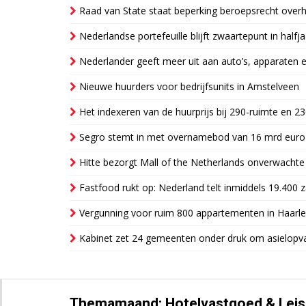
Raad van State staat beperking beroepsrecht over
Nederlandse portefeuille blijft zwaartepunt in halfja
Nederlander geeft meer uit aan auto’s, apparaten 
Nieuwe huurders voor bedrijfsunits in Amstelveen
Het indexeren van de huurprijs bij 290-ruimte en 2
Segro stemt in met overnamebod van 16 mrd euro
Hitte bezorgt Mall of the Netherlands onverwacht
Fastfood rukt op: Nederland telt inmiddels 19.400 
Vergunning voor ruim 800 appartementen in Haarlem
Kabinet zet 24 gemeenten onder druk om asielopva
Themamaand: Hotelvastgoed & Leis