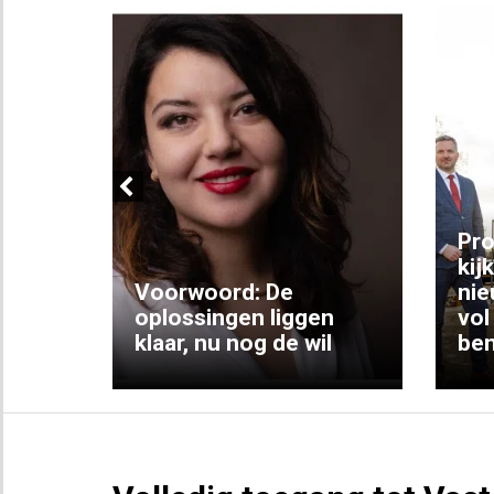
Previous
ng:
Pro
kij
Voorwoord: De
nie
ke
oplossingen liggen
vol
klaar, nu nog de wil
ben