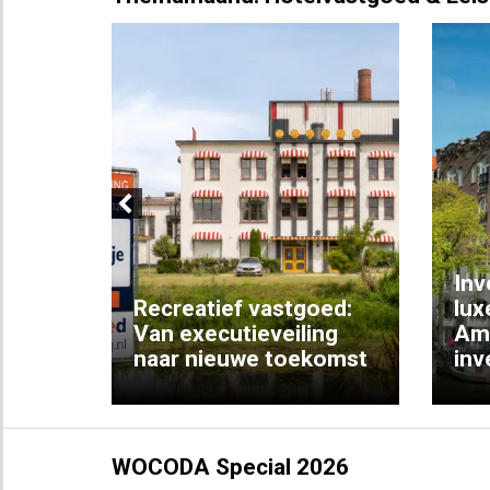
Previous
Inv
e
Recreatief vastgoed:
lux
t met
Van executieveiling
Am
naar nieuwe toekomst
inv
WOCODA Special 2026