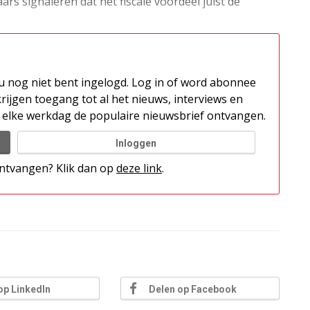
s signaleren dat het fiscale voordeel juist de
t u nog niet bent ingelogd. Log in of word abonnee
rijgen toegang tot al het nieuws, interviews en
elke werkdag de populaire nieuwsbrief ontvangen.
Inloggen
 ontvangen? Klik dan op
deze link
.
op LinkedIn
Delen op Facebook