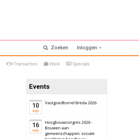
17 september 2026
Voormalig
Zoeken
Inloggen
politiebureau
Hilversum
Bekijk
l
Transacties
Werk
Specials
17 september 2026
Voormalig
politiebureau
Events
Zaandam
Bekijk
8 september 2026
Zorgcomplex
Vastgoedborrel Breda 2026
10
sep
Zwanenburg
Bekijk
Hoogbouwcongres 2026 -
16
6 oktober 2026
Transformatieobject
Bouwen aan
sep
gemeenschappen: sociale
kwaliteit in hoogbouw