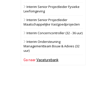
Interim Senior Projectleider Fysieke
Schuinesloot
Bekijk
Leefomgeving
27 augustus 2026
Binnenvaartschip
Interim Senior Projectleider
Maatschappelijke Vastgoedprojecten
Panheel
Bekijk
Interim Concerncontroller (32 - 36 uur)
17 september 2026
Voormalig
Interim Ondersteuning
politiebureau
Managementteam Bouw & Advies (32
uur)
Dordrecht
Bekijk
17 september 2026
Ga naar
Vacaturebank
Voormalig
politiebureau
Hilversum
Bekijk
17 september 2026
Voormalig
politiebureau
Zaandam
Bekijk
8 september 2026
Zorgcomplex