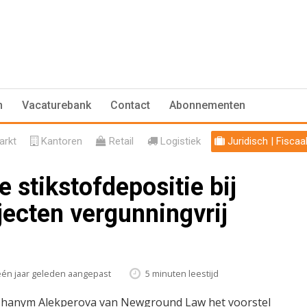
n
Vacaturebank
Contact
Abonnementen
rkt
Kantoren
Retail
Logistiek
Juridisch | Fiscaa
e stikstofdepositie bij
ecten vergunningvrij
één jaar geleden aangepast
5 minuten leestijd
Chanym Alekperova van Newground Law het voorstel