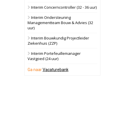
Interim Concerncontroller (32 - 36 uur)
Schuinesloot
Bekijk
Interim Ondersteuning
27 augustus 2026
Binnenvaartschip
Managementteam Bouw & Advies (32
uur)
Panheel
Bekijk
Interim Bouwkundig Projectleider
Ziekenhuis (ZZP)
17 september 2026
Voormalig
politiebureau
Interim Portefeuillemanager
Vastgoed (24 uur)
Dordrecht
Bekijk
Ga naar
Vacaturebank
17 september 2026
Voormalig
politiebureau
Hilversum
Bekijk
17 september 2026
Voormalig
politiebureau
Zaandam
Bekijk
8 september 2026
Zorgcomplex