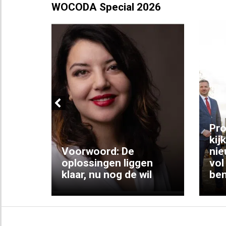
WOCODA Special 2026
Previous
ng:
Pro
kij
Voorwoord: De
nie
ke
oplossingen liggen
vol
klaar, nu nog de wil
ben