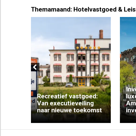
Themamaand: Hotelvastgoed & Leis
Previous
Inv
e
Recreatief vastgoed:
lux
t met
Van executieveiling
Am
naar nieuwe toekomst
inv