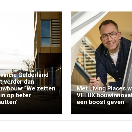
vincie Gelderland
kt verder dan
uwbouw: ‘We zetten
Met Living Places wi
 in op beter
VELUX bouwinnovat
utten’
een boost geven