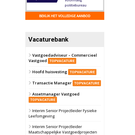
Hilversum
Bekijk
17 september 2026
BEKIJK HET VOLLEDIGE AANBOD
Voormalig
politiebureau
Zaandam
Bekijk
Vacaturebank
8 september 2026
Zorgcomplex
Vastgoedadviseur – Commercieel
Vastgoed
Zwanenburg
Bekijk
TOPVACATURE
6 oktober 2026
Hoofd huisvesting
Transformatieobject
TOPVACATURE
Transactie Manager
TOPVACATURE
Schiedam
Bekijk
Assetmanager Vastgoed
22 september 2026
Attractiepark
TOPVACATURE
Interim Senior Projectleider Fysieke
Leefomgeving
Oranje
Bekijk
28 september 2026
Interim Senior Projectleider
Grootschalig
Maatschappelijke Vastgoedprojecten
bedrijventerrein