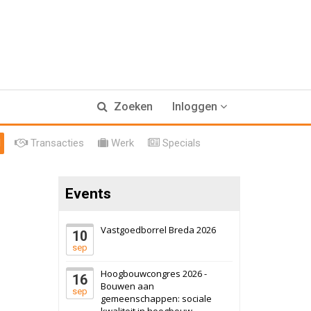
17 september 2026
Voormalig
Zoeken
Inloggen
politiebureau
Hilversum
Bekijk
l
Transacties
Werk
Specials
17 september 2026
Voormalig
politiebureau
Events
Zaandam
Bekijk
8 september 2026
Zorgcomplex
Vastgoedborrel Breda 2026
10
sep
Zwanenburg
Bekijk
Hoogbouwcongres 2026 -
16
6 oktober 2026
Transformatieobject
Bouwen aan
sep
gemeenschappen: sociale
kwaliteit in hoogbouw