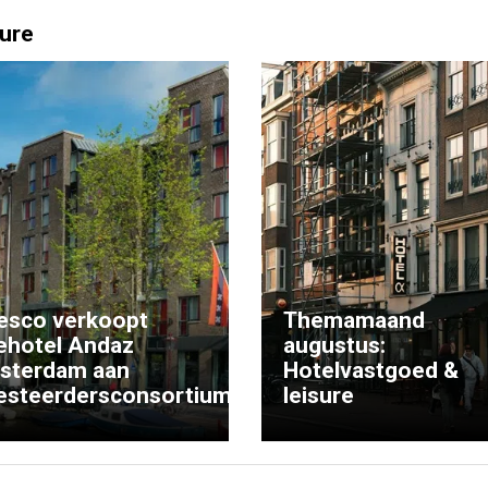
ure
esco verkoopt
Themamaand
ehotel Andaz
augustus:
sterdam aan
Hotelvastgoed &
esteerdersconsortium
leisure