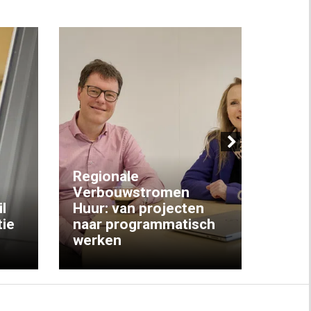
Next
Regionale
Verbouwstromen
‘We w
l
Huur: van projecten
koop
ie
naar programmatisch
gewo
werken
krijg