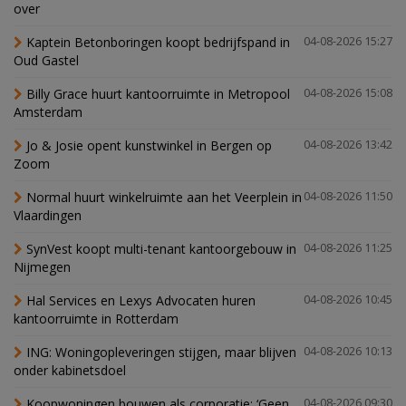
over
Kaptein Betonboringen koopt bedrijfspand in
04-08-2026 15:27
Oud Gastel
Billy Grace huurt kantoorruimte in Metropool
04-08-2026 15:08
Amsterdam
Jo & Josie opent kunstwinkel in Bergen op
04-08-2026 13:42
Zoom
Normal huurt winkelruimte aan het Veerplein in
04-08-2026 11:50
Vlaardingen
SynVest koopt multi-tenant kantoorgebouw in
04-08-2026 11:25
Nijmegen
Hal Services en Lexys Advocaten huren
04-08-2026 10:45
kantoorruimte in Rotterdam
ING: Woningopleveringen stijgen, maar blijven
04-08-2026 10:13
onder kabinetsdoel
Koopwoningen bouwen als corporatie: ‘Geen
04-08-2026 09:30