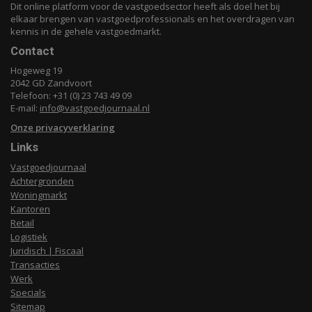
Dit online platform voor de vastgoedsector heeft als doel het bij
elkaar brengen van vastgoedprofessionals en het overdragen van
kennis in de gehele vastgoedmarkt.
Contact
Hogeweg 19
2042 GD Zandvoort
Telefoon: +31 (0) 23 743 49 09
E-mail:
info@vastgoedjournaal.nl
Onze privacyverklaring
Links
Vastgoedjournaal
Achtergronden
Woningmarkt
Kantoren
Retail
Logistiek
Juridisch | Fiscaal
Transacties
Werk
Specials
Sitemap