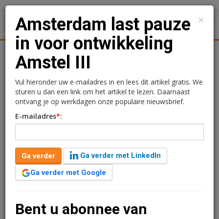
×
Amsterdam last pauze
1
Toggl
in voor ontwikkeling
Achtergronden
Woningmarkt
Kantore
Nieuws
Uitgelicht
Amstel III
Amsterdam last pauze in
Vul hieronder uw e-mailadres in en lees dit artikel gratis. We
sturen u dan een link om het artikel te lezen. Daarnaast
voor ontwikkeling Amstel
ontvang je op werkdagen onze populaire nieuwsbrief.
E-mailadres
*
:
III
Redactie
21 augustus 2025 om 13:13
Ga verder met LinkedIn
Ga verder
één jaar geleden aangepast
2 minuten leestijd
1 reacties
Ga verder met Google
De gemeente Amsterdam pauzeert de transformatie
van Amstel III. Ontwikkelaars willen meer woningen
Bent u abonnee van
realiseren waardoor maatschappelijke voorzieningen