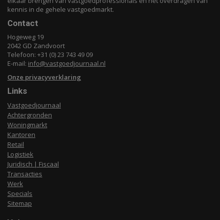
elkaar brengen van vastgoedprofessionals en het overdragen van
kennis in de gehele vastgoedmarkt.
Contact
Hogeweg 19
2042 GD Zandvoort
Telefoon: +31 (0) 23 743 49 09
E-mail:
info@vastgoedjournaal.nl
Onze privacyverklaring
Links
Vastgoedjournaal
Achtergronden
Woningmarkt
Kantoren
Retail
Logistiek
Juridisch | Fiscaal
Transacties
Werk
Specials
Sitemap