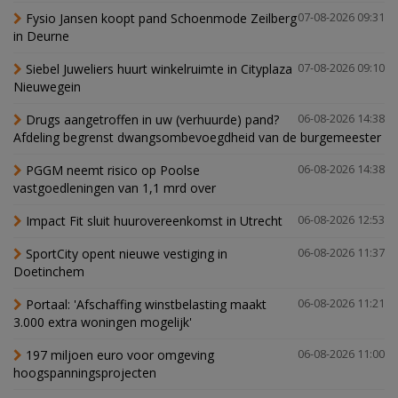
Fysio Jansen koopt pand Schoenmode Zeilberg
07-08-2026 09:31
in Deurne
Siebel Juweliers huurt winkelruimte in Cityplaza
07-08-2026 09:10
Nieuwegein
Drugs aangetroffen in uw (verhuurde) pand?
06-08-2026 14:38
Afdeling begrenst dwangsombevoegdheid van de burgemeester
PGGM neemt risico op Poolse
06-08-2026 14:38
vastgoedleningen van 1,1 mrd over
Impact Fit sluit huurovereenkomst in Utrecht
06-08-2026 12:53
SportCity opent nieuwe vestiging in
06-08-2026 11:37
Doetinchem
Portaal: 'Afschaffing winstbelasting maakt
06-08-2026 11:21
3.000 extra woningen mogelijk'
197 miljoen euro voor omgeving
06-08-2026 11:00
hoogspanningsprojecten