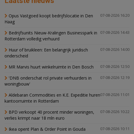
Laatste nieuws
Opus Vastgoed koopt bedrijfslocatie in Den
07-08-2026 16:20
Haag
Bedrijfsunits Nieuw-Kralingen Businesspark in
07-08-2026 14:43
Rotterdam volledig verhuurd
Huur of bruikleen: Een belangrijk juridisch
07-08-2026 14:00
onderscheid
MR Marvis huurt winkelruimte in Den Bosch
07-08-2026 12:50
'DNB onderschat rol private verhuurders in
07-08-2026 12:19
woningbouw'
Aldebaran Commodities en K.E. Expeditie huren
07-08-2026 11:01
kantoorruimte in Rotterdam
BPD verkoopt 40 procent minder woningen,
07-08-2026 10:22
verlies krimpt naar 18 mln euro
Ikea opent Plan & Order Point in Gouda
07-08-2026 10:11