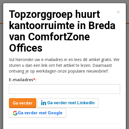
×
Topzorggroep huurt
1
Toggl
kantoorruimte in Breda
tiek
Juridisch | Fiscaal
Transacties
Werk
Specials
van ComfortZone
Offices
Topzorggroep huurt
kantoorruimte in Breda
Vul hieronder uw e-mailadres in en lees dit artikel gratis. We
sturen u dan een link om het artikel te lezen. Daarnaast
van ComfortZone Offices
ontvang je op werkdagen onze populaire nieuwsbrief.
E-mailadres
*
:
Redactie
13 augustus 2025 om 13:46
1 minuut leestijd
Ga verder met LinkedIn
Ga verder
De zorgaanbieder Topzorggroep heeft een
huurovereenkomst getekend met ComfortZone
Ga verder met Google
Offices voor kantoorruimte in gebouw Double-U in
Breda.